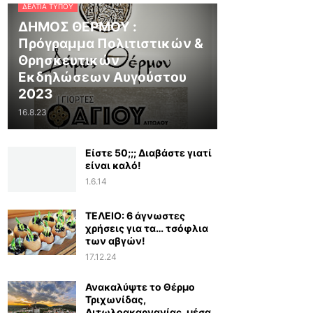
ΔΕΛΤΊΑ ΤΎΠΟΥ
ΔΗΜΟΣ ΘΕΡΜΟΥ :
Πρόγραμμα Πολιτιστικών &
Θρησκευτικών
Εκδηλώσεων Αυγούστου
2023
16.8.23
Είστε 50;;; Διαβάστε γιατί
είναι καλό!
1.6.14
ΤΕΛΕΙΟ: 6 άγνωστες
χρήσεις για τα… τσόφλια
των αβγών!
17.12.24
Ανακαλύψτε το Θέρμο
Τριχωνίδας,
Αιτωλοακαρνανίας, μέσα