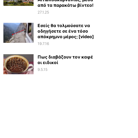
από τα παρακάτω βίντεο!
27.1.25
Εσείς θα τολμούσατε να
οδηγήσετε σε ένα τόσο
απόκρημνο μέρος; [video]
19.7.16
Πως διαβάζουν τον καφέ
οι ειδικοί
9.5.15