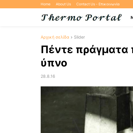
Home
About Us
Contact Us - Επικοινωνία
Αρχική σελίδα
Slider
Πέντε πράγματα π
ύπνο
28.8.16