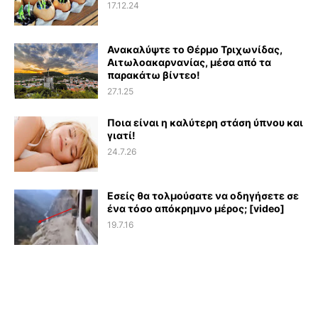
17.12.24
Ανακαλύψτε το Θέρμο Τριχωνίδας,
Αιτωλοακαρνανίας, μέσα από τα
παρακάτω βίντεο!
27.1.25
Ποια είναι η καλύτερη στάση ύπνου και
γιατί!
24.7.26
Εσείς θα τολμούσατε να οδηγήσετε σε
ένα τόσο απόκρημνο μέρος; [video]
19.7.16