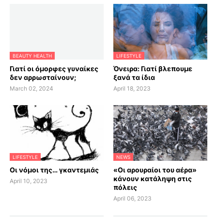
BEAUTY HEALTH
LIFESTYLE
Γιατί οι όμορφες γυναίκες
Όνειρα: Γιατί βλεπουμε
δεν αρρωσταίνουν;
ξανά τα ίδια
March 02, 2024
April 18, 2023
LIFESTYLE
NEWS
Οι νόμοι της… γκαντεμιάς
«Οι αρουραίοι του αέρα»
κάνουν κατάληψη στις
April 10, 2023
πόλεις
April 06, 2023