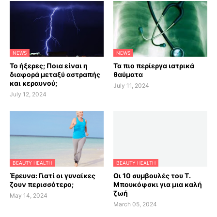
NEWS
NEWS
Το ήξερες; Ποια είναι η
Τα πιο περίεργα ιατρικά
διαφορά μεταξύ αστραπής
θαύματα
και κεραυνού;
July 11, 2024
July 12, 2024
BEAUTY HEALTH
BEAUTY HEALTH
Έρευνα: Γιατί οι γυναίκες
Οι 10 συμβουλές του Τ.
ζουν περισσότερο;
Μπουκόφσκι για μια καλή
ζωή
May 14, 2024
March 05, 2024