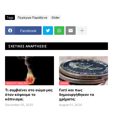
Tags
Περίεργα Παράξενα
Slider
Facebook
ΣΧΕΤΙΚΈΣ ΑΝΑΡΤΉΣΕΙΣ
BEAUTY HEALTH
NEWS
Τι συμβαίνει στο σώμα μας
Γιατί και πως
όταν κόψουμε το
δημιουργήθηκαν τα
κάπνισμα;
χρήματα;
December 05, 2025
August 01, 2024