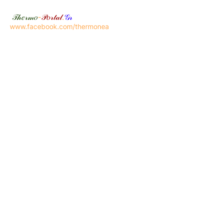
𝒯𝒽𝑒𝓇𝓂𝑜
-
𝒫𝑜𝓇𝓉𝒶𝓁
.
𝒢𝓇
www.facebook.com/thermonea