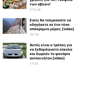
των αβγών!
17.12.24
Εσείς θα τολμούσατε να
οδηγήσετε σε ένα τόσο
απόκρημνο μέρος; [video]
19.7.16
Αυτός είναι ο τρόπος για
να ξεθαμπώσετε εύκολα
και δωρεάν τα φανάρια
αυτοκινήτου [video]
1.11.16