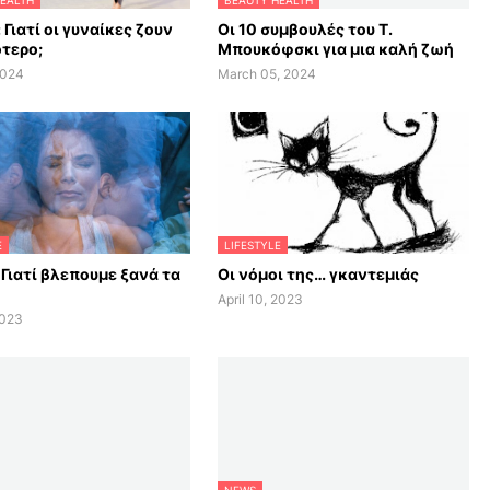
EALTH
BEAUTY HEALTH
 Γιατί οι γυναίκες ζουν
Οι 10 συμβουλές του Τ.
τερο;
Μπουκόφσκι για μια καλή ζωή
2024
March 05, 2024
E
LIFESTYLE
 Γιατί βλεπουμε ξανά τα
Οι νόμοι της… γκαντεμιάς
April 10, 2023
2023