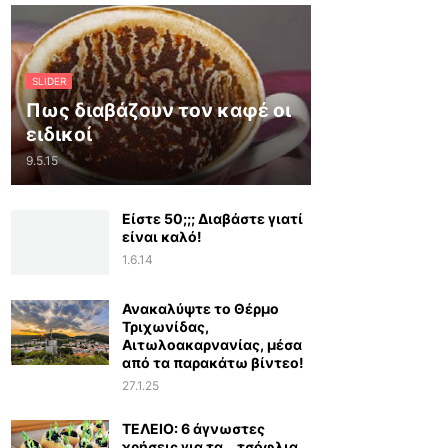
SLIDER
Πως διαβάζουν τον καφέ οι
ειδικοί
9.5.15
Είστε 50;;; Διαβάστε γιατί
είναι καλό!
1.6.14
Ανακαλύψτε το Θέρμο
Τριχωνίδας,
Αιτωλοακαρνανίας, μέσα
από τα παρακάτω βίντεο!
27.1.25
ΤΕΛΕΙΟ: 6 άγνωστες
χρήσεις για τα… τσόφλια