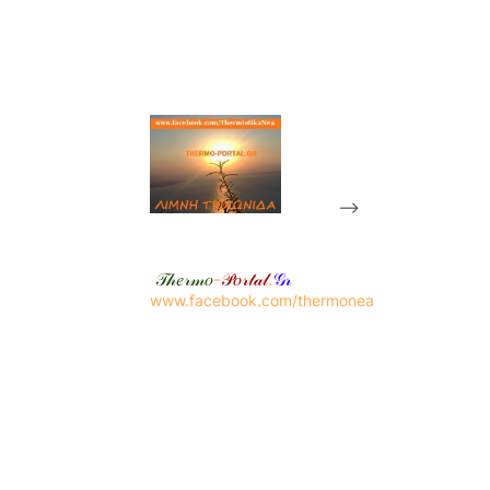
-->
𝒯𝒽𝑒𝓇𝓂𝑜
-
𝒫𝑜𝓇𝓉𝒶𝓁
.
𝒢𝓇
www.facebook.com/thermonea