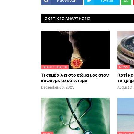
Facebook
Twitter
ΣΧΕΤΙΚΈΣ ΑΝΑΡΤΉΣΕΙΣ
BEAUTY HEALTH
NEWS
Τι συμβαίνει στο σώμα μας όταν
Γιατί κ
κόψουμε το κάπνισμα;
τα χρήμ
December 05, 2025
August 01