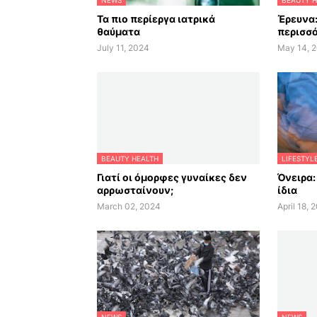
NEWS
BEAUTY H
Τα πιο περίεργα ιατρικά
Έρευνα:
θαύματα
περισσό
July 11, 2024
May 14, 
BEAUTY HEALTH
LIFESTYL
Γιατί οι όμορφες γυναίκες δεν
Όνειρα:
αρρωσταίνουν;
ίδια
March 02, 2024
April 18, 