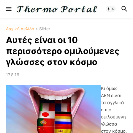
Αρχική σελίδα
Slider
Αυτές είναι οι 10
περισσότερο ομιλούμενες
γλώσσες στον κόσμο
17.8.16
Κι όμως
ΔΕΝ είναι
τα αγγλικά
η πιο
ομιλούμενη
γλώσσα
στον κόσμο,