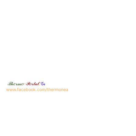
𝒯𝒽𝑒𝓇𝓂𝑜
-
𝒫𝑜𝓇𝓉𝒶𝓁
.
𝒢𝓇
www.facebook.com/thermonea