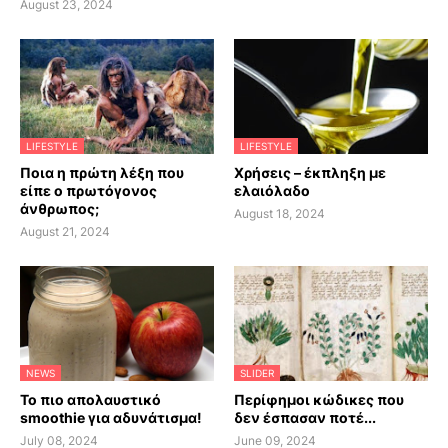
August 23, 2024
LIFESTYLE
LIFESTYLE
Ποια η πρώτη λέξη που
Χρήσεις – έκπληξη με
είπε ο πρωτόγονος
ελαιόλαδο
άνθρωπος;
August 18, 2024
August 21, 2024
NEWS
SLIDER
Το πιο απολαυστικό
Περίφημοι κώδικες που
smoothie για αδυνάτισμα!
δεν έσπασαν ποτέ...
July 08, 2024
June 09, 2024