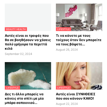
BEAUTY HEALTH
LIFESTYLE
Αυτές είναι οι τροφές που
Τι να κάνετε με τους
θα σε βοηθήσουν να χάσεις
τοίχους όταν δεν μπορείτε
πολύ γρήγορα τα περιττά
να τους βάψετε...
κιλά
August 26, 2024
September 02, 2024
LIFESTYLE
LIFESTYLE
Δες τι άλλο μπορείς να
Αυτές είναι ΣΥΝΗΘΕΙΕΣ
κάνεις στο σπίτι με μία
που σου κάνουν ΚΑΚΟ!
μπάρα σαπουνιού...
August 22, 2024