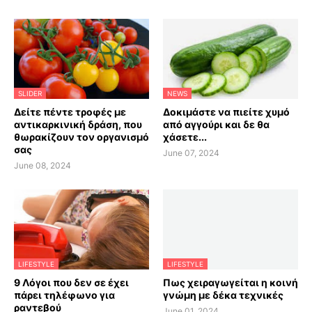
SLIDER
NEWS
Δείτε πέντε τροφές με
Δοκιμάστε να πιείτε χυμό
αντικαρκινική δράση, που
από αγγούρι και δε θα
θωρακίζουν τον οργανισμό
χάσετε...
σας
June 07, 2024
June 08, 2024
LIFESTYLE
LIFESTYLE
9 Λόγοι που δεν σε έχει
Πως χειραγωγείται η κοινή
πάρει τηλέφωνο για
γνώμη με δέκα τεχνικές
ραντεβού
June 01, 2024