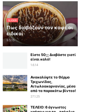
SLIDER
Πως διαβάζουν τον καφέ οι
ειδικοί
9.5.15
Είστε 50;;; Διαβάστε γιατί
είναι καλό!
1.6.14
Ανακαλύψτε το Θέρμο
Τριχωνίδας,
Αιτωλοακαρνανίας, μέσα
από τα παρακάτω βίντεο!
27.1.25
ΤΕΛΕΙΟ: 6 άγνωστες
χρήσεις για τα… τσόφλια