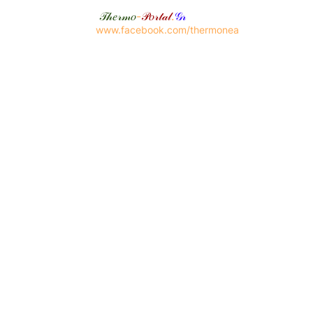
𝒯𝒽𝑒𝓇𝓂𝑜
-
𝒫𝑜𝓇𝓉𝒶𝓁
.
𝒢𝓇
www.facebook.com/thermonea