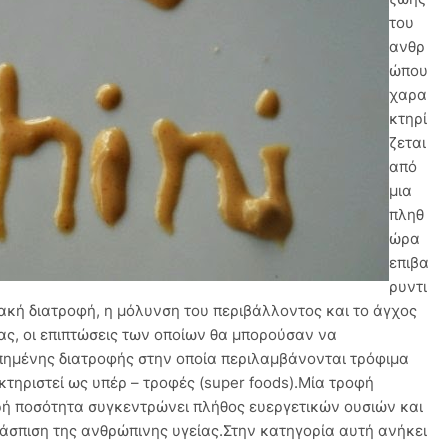
του
ανθρ
ώπου
χαρα
κτηρί
ζεται
από
μια
πληθ
ώρα
επιβα
ρυντι
κακή διατροφή, η μόλυνση του περιβάλλοντος και το άγχος
ας, οι επιπτώσεις των οποίων θα μπορούσαν να
πημένης διατροφής στην οποία περιλαμβάνονται τρόφιμα
κτηριστεί ως υπέρ – τροφές (super foods).Μία τροφή
κρή ποσότητα συγκεντρώνει πλήθος ευεργετικών ουσιών και
άσπιση της ανθρώπινης υγείας.Στην κατηγορία αυτή ανήκει