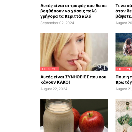
Αυτές είναι οι τροφές που θα σε
Τι να κ
βοηθήσουν να χάσεις πολύ
όταν δε
γρήγορα τα περιττά κιλά
βάψετε.
September 02, 2024
August 26
LIFESTYLE
LIFESTYL
Αυτές είναι ΣΥΝΗΘΕΙΕΣ που σου
Ποια η 
κάνουν ΚΑΚΟ!
πρωτόγ
August 22, 2024
August 21