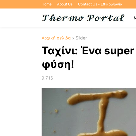
Home
About Us
Contact Us - Επικοινωνία
Αρχική σελίδα
Slider
Ταχίνι: Ένα super
φύση!
9.7.16