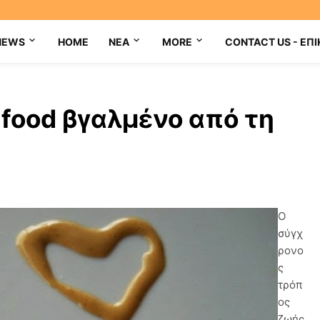
NEWS
HOME
NEA
MORE
CONTACT US - ΕΠΙ
 food βγαλμένο από τη
Ο
σύγχ
ρονο
ς
τρόπ
ος
ζωής