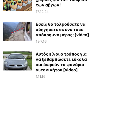
των αβγών!
17.12.24
Εσείς θα τολμούσατε να
οδηγήσετε σε ένα τόσο
απόκρημνο μέρος; [video]
19.7.16
Αυτός είναι ο τρόπος για
να ξεθαμπώσετε εύκολα
και δωρεάν τα φανάρια
αυτοκινήτου [video]
1.11.16