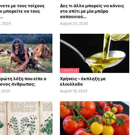
άνετε με τους τοίχους
Δες τι άλλο μπορείς να κάνεις
ν μπορείτε να τους
στο σπίτι με μία μπάρα
..
σαπουνιού...
, 2024
August 23, 2024
E
LIFESTYLE
πρώτη λέξη που είπε ο
Χρήσεις – έκπληξη με
ονος άνθρωπος;
ελαιόλαδο
, 2024
August 18, 2024