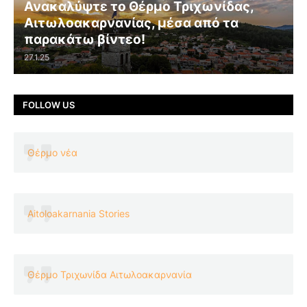
Ανακαλύψτε το Θέρμο Τριχωνίδας,
Αιτωλοακαρνανίας, μέσα από τα
παρακάτω βίντεο!
27.1.25
FOLLOW US
Θέρμο νέα
Aitoloakarnania Stories
Θέρμο Τριχωνίδα Αιτωλοακαρνανία