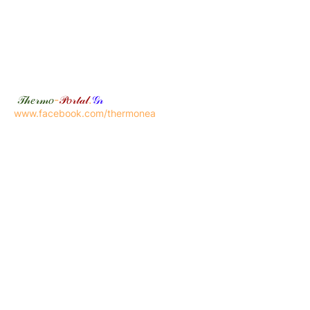
𝒯𝒽𝑒𝓇𝓂𝑜
-
𝒫𝑜𝓇𝓉𝒶𝓁
.
𝒢𝓇
www.facebook.com/thermonea