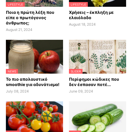
LIFESTYLE
LIFESTYLE
Ποια η πρώτη λέξη που
Χρήσεις – έκπληξη με
είπε ο πρωτόγονος
ελαιόλαδο
άνθρωπος;
August 18, 2024
August 21, 2024
NEWS
SLIDER
Το πιο απολαυστικό
Περίφημοι κώδικες που
smoothie για αδυνάτισμα!
δεν έσπασαν ποτέ...
July 08, 2024
June 09, 2024