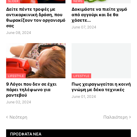
SLIDER
NEWS
Δείτε πέντε τροφές με
Δοκιμάστε να πιείτε χυμό
αντικαρκινική δράση, που
από αγγούρι και δε θα
θωρακίζουν τον οργανισμό
χάσετε...
σας
June 07, 2024
June 08, 2024
LIFESTYLE
LIFESTYLE
9 Λόγοι που δεν σε έχει
Πως χειραγωγείται η κοινή
πάρει τηλέφωνο για
γνώμη με δέκα τεχνικές
ραντεβού
June 01, 2024
June 02, 2024
Νεότερη
Παλαιότερη
ΠΡΌΣΦΑΤΑ ΝΈΑ