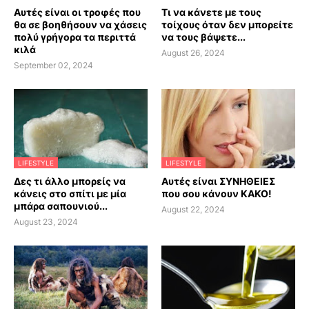
Αυτές είναι οι τροφές που
Τι να κάνετε με τους
θα σε βοηθήσουν να χάσεις
τοίχους όταν δεν μπορείτε
πολύ γρήγορα τα περιττά
να τους βάψετε...
κιλά
August 26, 2024
September 02, 2024
LIFESTYLE
LIFESTYLE
Δες τι άλλο μπορείς να
Αυτές είναι ΣΥΝΗΘΕΙΕΣ
κάνεις στο σπίτι με μία
που σου κάνουν ΚΑΚΟ!
μπάρα σαπουνιού...
August 22, 2024
August 23, 2024