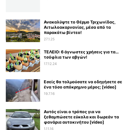
Ανακαλύψτε το Θέρμο Τριχωνίδας,
Αιτωλοακαρνανίας, μέσα από τα
παρακάτω βίντεο!
27.1.25
ΤΕΛΕΙΟ: 6 άγνωστες χρήσεις για τα…
τσόφλια των αβγών!
17.12.24
Εσείς θα τολμούσατε να οδηγήσετε σε
ένα τόσο απόκρημνο μέρος; [video]
19.7.16
Αυτός είναι ο τρόπος για να
ξεθαμπώσετε εύκολα και δωρεάν τα
φανάρια αυτοκινήτου [video]
1.11.16