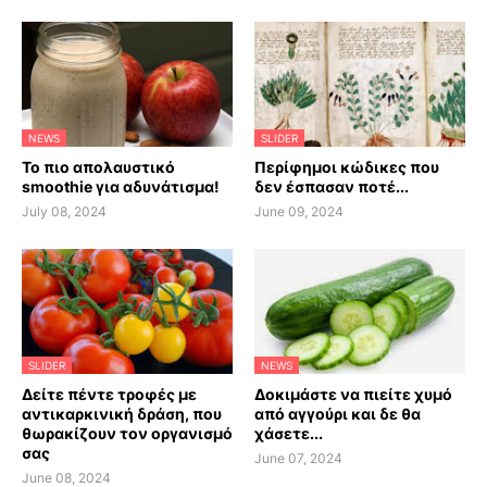
NEWS
SLIDER
Το πιο απολαυστικό
Περίφημοι κώδικες που
smoothie για αδυνάτισμα!
δεν έσπασαν ποτέ...
July 08, 2024
June 09, 2024
SLIDER
NEWS
Δείτε πέντε τροφές με
Δοκιμάστε να πιείτε χυμό
αντικαρκινική δράση, που
από αγγούρι και δε θα
θωρακίζουν τον οργανισμό
χάσετε...
σας
June 07, 2024
June 08, 2024