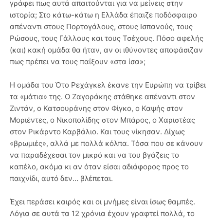
γράφει πως αυτά απαιτούνται για να μείνεις στην
ιστορία; Στο κάτω-κάτω η Ελλάδα έπαιζε ποδόσφαιρο
απέναντι στους Πορτογάλους, στους Ισπανούς, τους
Ρώσους, τους Γάλλους και τους Τσέχους. Πόσο αφελής
(και) κακή ομάδα θα ήταν, αν οι ιθύνοντες αποφάσιζαν
πως πρέπει να τους παίξουν «στα ίσα»;
Η ομάδα του Ότο Ρεχάγκελ έκανε την Ευρώπη να τρίβει
τα «μάτια» της. Ο Ζαγοράκης στάθηκε απέναντι στον
Ζιντάν, ο Κατσουράνης στον Φίγκο, ο Καψής στον
Μοριέντες, ο Νικοπολίδης στον Μπάρος, ο Χαριστέας
στον Ρικάρντο Καρβάλιο. Και τους νίκησαν. Δίχως
«βρωμιές», αλλά με πολλά κόλπα. Τόσα που σε κάνουν
να παραδέχεσαι τον μικρό και να του βγάζεις το
καπέλο, ακόμα κι αν όταν είσαι αδιάφορος προς το
παιχνίδι, αυτό δεν… βλέπεται.
Έχει περάσει καιρός και οι μνήμες είναι ίσως θαμπές.
Λόγια σε αυτά τα 12 χρόνια έχουν γραφτεί πολλά, το