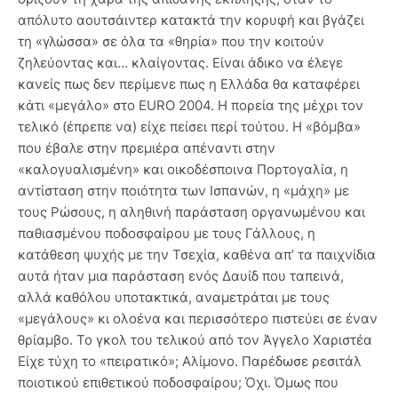
απόλυτο αουτσάιντερ κατακτά την κορυφή και βγάζει
τη «γλώσσα» σε όλα τα «θηρία» που την κοιτούν
ζηλεύοντας και… κλαίγοντας. Είναι άδικο να έλεγε
κανείς πως δεν περίμενε πως η Ελλάδα θα καταφέρει
κάτι «μεγάλο» στο EURO 2004. Η πορεία της μέχρι τον
τελικό (έπρεπε να) είχε πείσει περί τούτου. Η «βόμβα»
που έβαλε στην πρεμιέρα απέναντι στην
«καλογυαλισμένη» και οικοδέσποινα Πορτογαλία, η
αντίσταση στην ποιότητα των Ισπανών, η «μάχη» με
τους Ρώσους, η αληθινή παράσταση οργανωμένου και
παθιασμένου ποδοσφαίρου με τους Γάλλους, η
κατάθεση ψυχής με την Τσεχία, καθένα απ’ τα παιχνίδια
αυτά ήταν μια παράσταση ενός Δαυίδ που ταπεινά,
αλλά καθόλου υποτακτικά, αναμετράται με τους
«μεγάλους» κι ολοένα και περισσότερο πιστεύει σε έναν
θρίαμβο. Το γκολ του τελικού από τον Άγγελο Χαριστέα
Είχε τύχη το «πειρατικό»; Αλίμονο. Παρέδωσε ρεσιτάλ
ποιοτικού επιθετικού ποδοσφαίρου; Όχι. Όμως που