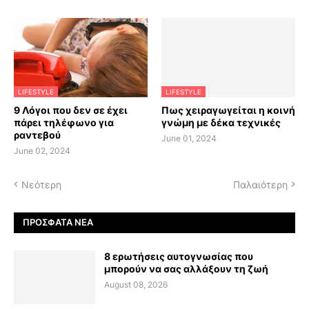
LIFESTYLE
LIFESTYLE
9 Λόγοι που δεν σε έχει
Πως χειραγωγείται η κοινή
πάρει τηλέφωνο για
γνώμη με δέκα τεχνικές
ραντεβού
June 01, 2024
June 02, 2024
Νεότερη
Παλαιότερη
ΠΡΌΣΦΑΤΑ ΝΈΑ
8 ερωτήσεις αυτογνωσίας που
μπορούν να σας αλλάξουν τη ζωή
August 08, 2026