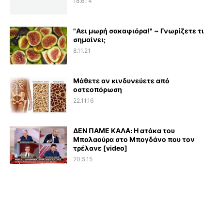
18.6.14
"Αει μωρή σακαφιόρα!" ~ Γνωρίζετε τι
σημαίνει;
8.11.21
Μάθετε αν κινδυνεύετε από
οστεοπόρωση
22.11.16
ΔΕΝ ΠΑΜΕ ΚΑΛΑ: Η ατάκα του
Μπαλαούρα στο Μπογδάνο που τον
τρέλανε [video]
20.5.15