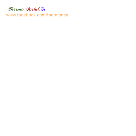
𝒯𝒽𝑒𝓇𝓂𝑜
-
𝒫𝑜𝓇𝓉𝒶𝓁
.
𝒢𝓇
www.facebook.com/thermonea