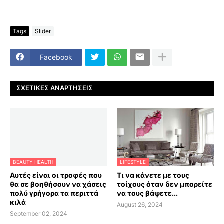
Tags
Slider
Facebook
ΣΧΕΤΙΚΈΣ ΑΝΑΡΤΉΣΕΙΣ
BEAUTY HEALTH
LIFESTYLE
Αυτές είναι οι τροφές που
Τι να κάνετε με τους
θα σε βοηθήσουν να χάσεις
τοίχους όταν δεν μπορείτε
πολύ γρήγορα τα περιττά
να τους βάψετε...
κιλά
August 26, 2024
September 02, 2024