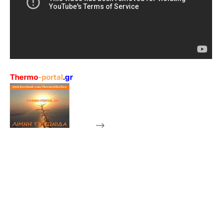
Thermo
-portal
.gr
-->