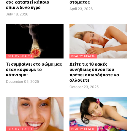
σας καταπιεί κάποιο
στόματος
επικίνδυνο υγρό
April 23, 2026
July 18, 2026
BEAUTY HEALTH
BEAUTY HEALTH
Τι συμβαίνει στο σώμα μας
Δείτε τις 18 κακές
όταν κόψουμε το
συνήθειες ύπνου που
κάπνισμα;
πρέπει οπωσδήποτε να
αλλάξετε
December 05, 2025
October 23, 2025
BEAUTY HEALTH
BEAUTY HEALTH