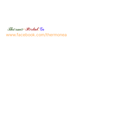
𝒯𝒽𝑒𝓇𝓂𝑜
-
𝒫𝑜𝓇𝓉𝒶𝓁
.
𝒢𝓇
www.facebook.com/thermonea