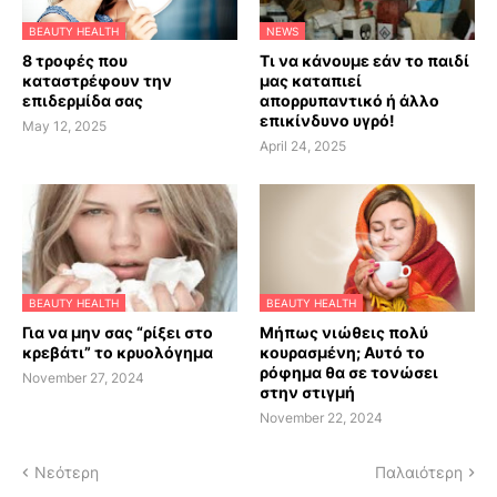
BEAUTY HEALTH
NEWS
8 τροφές που
Τι να κάνουμε εάν το παιδί
καταστρέφουν την
μας καταπιεί
επιδερμίδα σας
απορρυπαντικό ή άλλο
επικίνδυνο υγρό!
May 12, 2025
April 24, 2025
BEAUTY HEALTH
BEAUTY HEALTH
Για να μην σας “ρίξει στο
Μήπως νιώθεις πολύ
κρεβάτι” το κρυολόγημα
κουρασμένη; Αυτό το
ρόφημα θα σε τονώσει
November 27, 2024
στην στιγμή
November 22, 2024
Νεότερη
Παλαιότερη