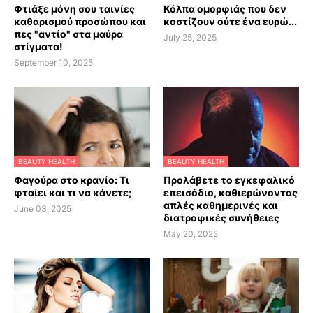
Φτιάξε μόνη σου ταινίες
Κόλπα ομορφιάς που δεν
καθαρισμού προσώπου και
κοστίζουν ούτε ένα ευρώ...
πες "αντίο" στα μαύρα
July 25, 2025
στίγματα!
September 10, 2025
BEAUTY HEALTH
BEAUTY HEALTH
Φαγούρα στο κρανίο: Τι
Προλάβετε το εγκεφαλικό
φταίει και τι να κάνετε;
επεισόδιο, καθιερώνοντας
απλές καθημερινές και
June 03, 2025
διατροφικές συνήθειες
May 20, 2025