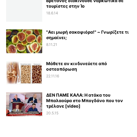
Βρετανός διακινούσε ναρκωτικά σε
τουρίστες στην Ίο
18.6.14
"Αει μωρή σακαφιόρα!" ~ Γνωρίζετε τι
σημαίνει;
8.11.21
Μάθετε αν κινδυνεύετε από
οστεοπόρωση
22.11.16
ΔΕΝ ΠΑΜΕ ΚΑΛΑ: Η ατάκα του
Μπαλαούρα στο Μπογδάνο που τον
τρέλανε [video]
20.5.15