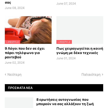
σας
June 07, 2024
June 08, 2024
LIFESTYLE
LIFESTYLE
9 Λόγοι που δεν σε έχει
Πως χειραγωγείται η κοινή
πάρει τηλέφωνο για
γνώμη με δέκα τεχνικές
ραντεβού
June 01, 2024
June 02, 2024
Νεότερη
Παλαιότερη
ΠΡΌΣΦΑΤΑ ΝΈΑ
8 ερωτήσεις αυτογνωσίας που
μπορούν να σας αλλάξουν τη ζωή