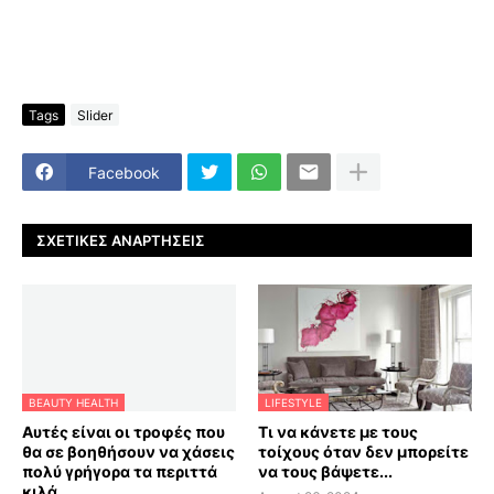
Tags
Slider
Facebook
ΣΧΕΤΙΚΈΣ ΑΝΑΡΤΉΣΕΙΣ
BEAUTY HEALTH
LIFESTYLE
Αυτές είναι οι τροφές που
Τι να κάνετε με τους
θα σε βοηθήσουν να χάσεις
τοίχους όταν δεν μπορείτε
πολύ γρήγορα τα περιττά
να τους βάψετε...
κιλά