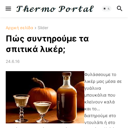
Αρχική σελίδα
Slider
Πώς συντηρούμε τα
σπιτικά λικέρ;
24.6.16
Φυλάσσουμε το
λικέρ μας μέσα σε
γυάλινα
μπουκάλια που
κλείνουν καλά
και το...
διατηρούμε στο
ντουλάπι ή στο