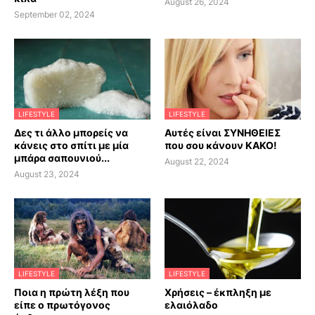
August 26, 2024
September 02, 2024
LIFESTYLE
LIFESTYLE
Δες τι άλλο μπορείς να
Αυτές είναι ΣΥΝΗΘΕΙΕΣ
κάνεις στο σπίτι με μία
που σου κάνουν ΚΑΚΟ!
μπάρα σαπουνιού...
August 22, 2024
August 23, 2024
LIFESTYLE
LIFESTYLE
Ποια η πρώτη λέξη που
Χρήσεις – έκπληξη με
είπε ο πρωτόγονος
ελαιόλαδο