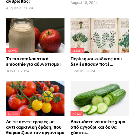
άνθρωπος;
August 18, 2024
August 21, 2024
NEWS
SLIDER
Το πιο απολαυστικό
Περίφημοι κώδικες που
smoothie για αδυνάτισμα!
δεν έσπασαν ποτέ...
July 08, 2024
June 09, 2024
SLIDER
NEWS
Δείτε πέντε τροφές με
Δοκιμάστε να πιείτε χυμό
αντικαρκινική δράση, που
από αγγούρι και δε θα
θωρακίζουν τον οργανισμό
χάσετε...