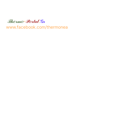
𝒯𝒽𝑒𝓇𝓂𝑜
-
𝒫𝑜𝓇𝓉𝒶𝓁
.
𝒢𝓇
www.facebook.com/thermonea