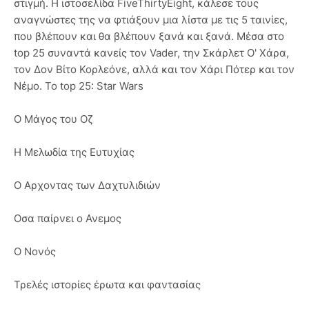
στιγμή. Η ιστοσελίδα FiveThirtyEight, κάλεσε τους
αναγνώστες της να φτιάξουν μια λίστα με τις 5 ταινίες,
που βλέπουν και θα βλέπουν ξανά και ξανά. Μέσα στο
top 25 συναντά κανείς τον Vader, την Σκάρλετ Ο' Χάρα,
τον Δον Βίτο Κορλεόνε, αλλά και τον Χάρι Πότερ και τον
Νέμο. Το top 25: Star Wars
Ο Μάγος του Οζ
Η Μελωδία της Ευτυχίας
Ο Αρχοντας των Δαχτυλιδιών
Οσα παίρνει ο Ανεμος
Ο Νονός
Τρελές ιστορίες έρωτα και φαντασίας