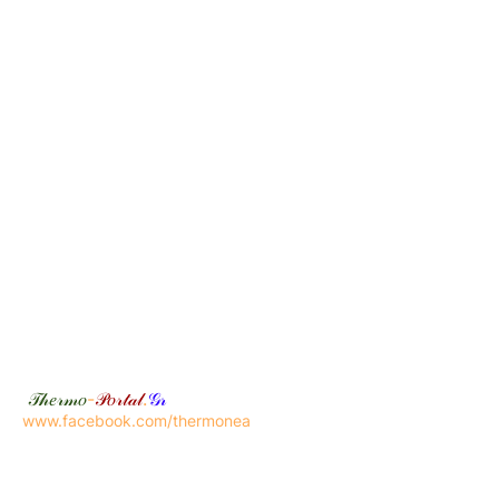
𝒯𝒽𝑒𝓇𝓂𝑜
-
𝒫𝑜𝓇𝓉𝒶𝓁
.
𝒢𝓇
www.facebook.com/thermonea