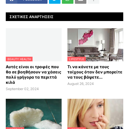
ΣΧΕΤΙΚΈΣ ΑΝΑΡΤΉΣΕΙΣ
BEAUTY HEALTH
LIFESTYLE
Αυτές είναι οι τροφές που
Τι να κάνετε με τους
θα σε βοηθήσουν να χάσεις
τοίχους όταν δεν μπορείτε
πολύ γρήγορα τα περιττά
να τους βάψετε...
κιλά
August 26, 2024
September 02, 2024