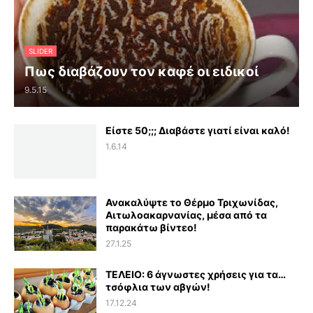
SLIDER
Πως διαβάζουν τον καφέ οι ειδικοί
9.5.15
Είστε 50;;; Διαβάστε γιατί είναι καλό!
1.6.14
Ανακαλύψτε το Θέρμο Τριχωνίδας,
Αιτωλοακαρνανίας, μέσα από τα
παρακάτω βίντεο!
27.1.25
ΤΕΛΕΙΟ: 6 άγνωστες χρήσεις για τα…
τσόφλια των αβγών!
17.12.24