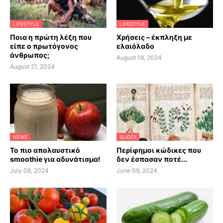
LIFESTYLE
LIFESTYLE
Ποια η πρώτη λέξη που
Χρήσεις – έκπληξη με
είπε ο πρωτόγονος
ελαιόλαδο
άνθρωπος;
August 18, 2024
August 21, 2024
NEWS
SLIDER
Το πιο απολαυστικό
Περίφημοι κώδικες που
smoothie για αδυνάτισμα!
δεν έσπασαν ποτέ...
July 08, 2024
June 09, 2024