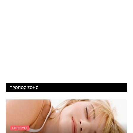
ΤΡΌΠΟΣ ΖΩΉΣ
LIFESTYLE