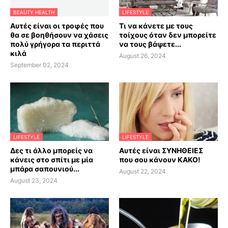
BEAUTY HEALTH
LIFESTYLE
Αυτές είναι οι τροφές που
Τι να κάνετε με τους
θα σε βοηθήσουν να χάσεις
τοίχους όταν δεν μπορείτε
πολύ γρήγορα τα περιττά
να τους βάψετε...
κιλά
August 26, 2024
September 02, 2024
LIFESTYLE
LIFESTYLE
Δες τι άλλο μπορείς να
Αυτές είναι ΣΥΝΗΘΕΙΕΣ
κάνεις στο σπίτι με μία
που σου κάνουν ΚΑΚΟ!
μπάρα σαπουνιού...
August 22, 2024
August 23, 2024