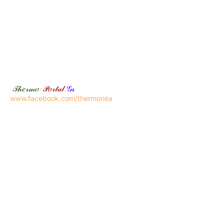
𝒯𝒽𝑒𝓇𝓂𝑜
-
𝒫𝑜𝓇𝓉𝒶𝓁
.
𝒢𝓇
www.facebook.com/thermonea