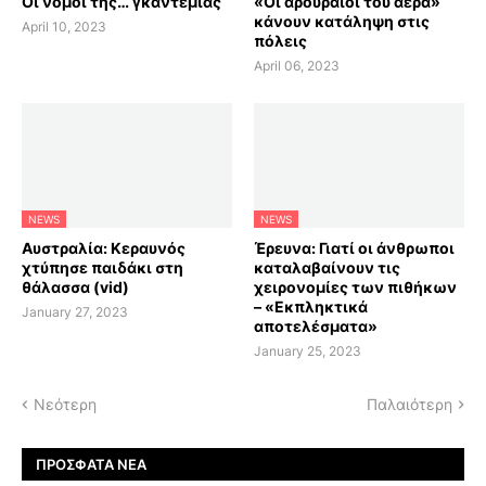
Οι νόμοι της… γκαντεμιάς
«Οι αρουραίοι του αέρα»
κάνουν κατάληψη στις
April 10, 2023
πόλεις
April 06, 2023
NEWS
NEWS
Αυστραλία: Κεραυνός
Έρευνα: Γιατί οι άνθρωποι
χτύπησε παιδάκι στη
καταλαβαίνουν τις
θάλασσα (vid)
χειρονομίες των πιθήκων
– «Εκπληκτικά
January 27, 2023
αποτελέσματα»
January 25, 2023
Νεότερη
Παλαιότερη
ΠΡΌΣΦΑΤΑ ΝΈΑ