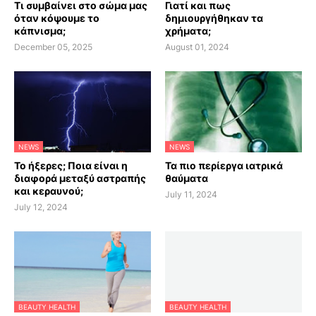
Τι συμβαίνει στο σώμα μας
Γιατί και πως
όταν κόψουμε το
δημιουργήθηκαν τα
κάπνισμα;
χρήματα;
December 05, 2025
August 01, 2024
NEWS
NEWS
Το ήξερες; Ποια είναι η
Τα πιο περίεργα ιατρικά
διαφορά μεταξύ αστραπής
θαύματα
και κεραυνού;
July 11, 2024
July 12, 2024
BEAUTY HEALTH
BEAUTY HEALTH