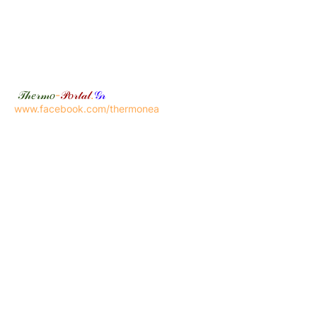
𝒯𝒽𝑒𝓇𝓂𝑜
-
𝒫𝑜𝓇𝓉𝒶𝓁
.
𝒢𝓇
www.facebook.com/thermonea