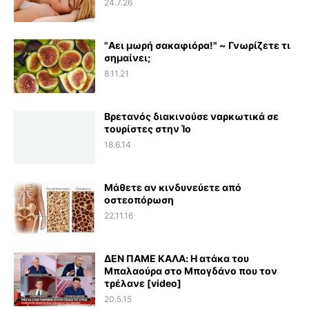
24.7.26
"Αει μωρή σακαφιόρα!" ~ Γνωρίζετε τι
σημαίνει;
8.11.21
Βρετανός διακινούσε ναρκωτικά σε
τουρίστες στην Ίο
18.6.14
Μάθετε αν κινδυνεύετε από
οστεοπόρωση
22.11.16
ΔΕΝ ΠΑΜΕ ΚΑΛΑ: Η ατάκα του
Μπαλαούρα στο Μπογδάνο που τον
τρέλανε [video]
20.5.15