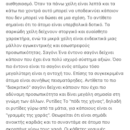
αισθησιασμό. Όταν τα πάνω χείλη είναι λεπτά και τα
κάτω πιο χοντρά αυτό μπορεί να υποδεικνύει κάποιον
που δεν μπορεί να δώσει σε μια σχέση. Το αντίθετο
σημαίνει ότι το άτομο είναι υπερβολικά δοτικό. Τα
σαρκώδη χείλη δείχνουν στοργικό και ευαίσθητο
χαρακτήρα, ενώ τα μικρά χείλη είναι ενδεικτικά μιας
μάλλον εγωκεντρικής και εσωστρεφούς
προσωπικότητας. Σαγόνι Ένα έντονο σαγόνι δείχνει
κάποιον που έχει ένα πολύ ισχυρό σύστημα αξιών. Όσο
πιο έντονο είναι το σαγόνι ενός ατόμου τόσο
μεγαλύτερη είναι η αντοχή του. Επίσης τα συγκεκριμένα
άτομα είναι συνήθως πεισματάρηδες. Αντίθετα το πιο
''διακριτικό'' σαγόνι δείχνει κάποιον που έχει πιο
αδύναμη προσωπικότητα και δίνει μεγάλη σημασία στη
γνώμη των άλλων. Ρυτίδες Το ''πόδι της χήνας'', δηλαδή
οι ρυτίδες γύρω από τα μάτια, για κάποιους είναι οι
''γραμμές της χαράς''. Θεωρείται ότι είναι σημάδι
ανοικτής καρδιάς και το συναντάμε σε άτομα που
σκορπάνε γύρω τους χαρά. Οι κάθετες γραμμές