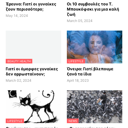
Έρευνα: Γιατί οι γυναίκες
Οι 10 συμβουλές του Τ.
ζουν περισσότερο;
Μπουκόφσκι για μια καλή
ζωή
May 14, 2024
March 05, 2024
BEAUTY HEALTH
LIFESTYLE
Γιατί οι όμορφες γυναίκες
Όνειρα: Γιατί βλεπουμε
δεν αρρωσταίνουν;
ξανά τα ίδια
March 02, 2024
April 18, 2023
LIFESTYLE
NEWS