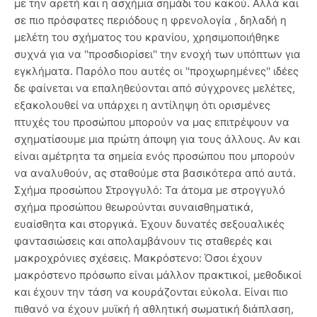
με την αρετή και η ασχήμια σημάδι του κακού. Αλλά και
σε πιο πρόσφατες περιόδους η φρενολογία , δηλαδή η
μελέτη του σχήματος του κρανίου, χρησιμοποιήθηκε
συχνά για να ''προσδιορίσει'' την ενοχή των υπόπτων για
εγκλήματα. Παρόλο που αυτές οι ''προχωρημένες'' ιδέες
δε φαίνεται να επαληθεύονται από σύγχρονες μελέτες,
εξακολουθεί να υπάρχει η αντίληψη ότι ορισμένες
πτυχές του προσώπου μπορούν να μας επιτρέψουν να
σχηματίσουμε μια πρώτη άποψη για τους άλλους. Αν και
είναι αμέτρητα τα σημεία ενός προσώπου που μπορούν
να αναλυθούν, ας σταθούμε στα βασικότερα από αυτά.
Σχήμα προσώπου Στρογγυλό: Τα άτομα με στρογγυλό
σχήμα προσώπου θεωρούνται συναισθηματικά,
ευαίσθητα και στοργικά. Έχουν δυνατές σεξουαλικές
φαντασιώσεις και απολαμβάνουν τις σταθερές και
μακροχρόνιες σχέσεις. Μακρόστενο: Όσοι έχουν
μακρόστενο πρόσωπο είναι μάλλον πρακτικοί, μεθοδικοί
και έχουν την τάση να κουράζονται εύκολα. Είναι πιο
πιθανό να έχουν μυϊκή ή αθλητική σωματική διάπλαση,