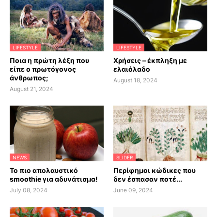
LIFESTYLE
LIFESTYLE
Ποια η πρώτη λέξη που
Χρήσεις – έκπληξη με
είπε ο πρωτόγονος
ελαιόλαδο
άνθρωπος;
August 18, 2024
August 21, 2024
NEWS
SLIDER
Το πιο απολαυστικό
Περίφημοι κώδικες που
smoothie για αδυνάτισμα!
δεν έσπασαν ποτέ...
July 08, 2024
June 09, 2024