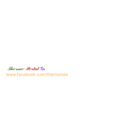
𝒯𝒽𝑒𝓇𝓂𝑜
-
𝒫𝑜𝓇𝓉𝒶𝓁
.
𝒢𝓇
www.facebook.com/thermonea