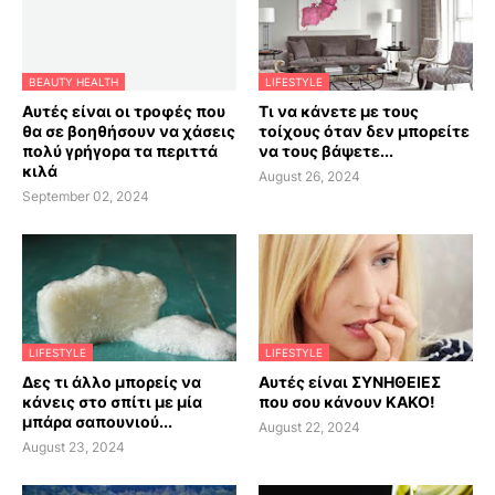
BEAUTY HEALTH
LIFESTYLE
Αυτές είναι οι τροφές που
Τι να κάνετε με τους
θα σε βοηθήσουν να χάσεις
τοίχους όταν δεν μπορείτε
πολύ γρήγορα τα περιττά
να τους βάψετε...
κιλά
August 26, 2024
September 02, 2024
LIFESTYLE
LIFESTYLE
Δες τι άλλο μπορείς να
Αυτές είναι ΣΥΝΗΘΕΙΕΣ
κάνεις στο σπίτι με μία
που σου κάνουν ΚΑΚΟ!
μπάρα σαπουνιού...
August 22, 2024
August 23, 2024