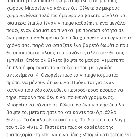
απαραίτητο να «παίζετε» με ασφάλεια σε μικρούς
χώρους Μπορείτε να κάνετε ό,τι θέλετε σε μικρούς
χώρους. Είναι πολύ πιο όμορφο να βάλετε μεγάλα και
ιδιαίτερα έπιπλα (έναν vintage καθρέφτη, ένα μεγάλο
πουφ, έναν δραματικό πίνακα) με προσωπικότητα σε
ένα μικρό υπνοδωμάτιο όπου θα χαίρεστε να περνάτε το
χρόνο σας, παρά να φτιάξετε ένα βαρετό δωμάτιο που
θα υπακούει σε όλους του κανόνες, αλλά δεν θα σας
εμπνέει. Οπότε αν θέλετε βάψτε το μαύρο, γεμίστε το
έπιπλα ή φορτώστε τους τοίχους του με ογκώδη
αντικείμενα. 4. Θεωρείτε πως τα vintage κομμάτια
πρέπει να μένουν όπως είναι Πρόκειται για έναν
κανόνα που εξακολουθεί ο περισσότερος κόσμος να
τηρεί παρόλο που δεν είναι πουθενά γραμμένος.
Μπορείτε να κάνετε ότι θέλετε σε ένα vintage έπιπλο.
Βάψτε το, μεταποιήστε το και κάντε του ό,τι άλλο
θέλετε. Το έπιπλο είναι δικό σας. Το ίδιο και η επιλογή
του τι θα γίνει. 5. Πιστεύετε πως οι καρέκλες της
τραπεζαρίας πρέπει να είναι ίδιες Μπορεί κάτι τέτοιο να