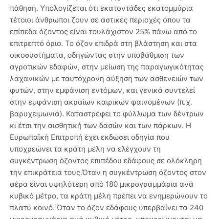
πάθηση. Υπολογίζεται ότι εκατοντάδες εκατομμύρια
τέτοιοι άνθρωποι ζουν σε αστικές περιοχές όπου τα
επίπεδα όζοντος είναι τουλάχιστον 25% πάνω από το
επιτρεπτό όριο. Το όζον επιδρά στη βλάστηση και στα
οικοσυστήματα, οδηγώντας στην υποβάθμιση των
αγροτικών εδαφών, στην μείωση της παραγωγικότητας
λαχανικών με ταυτόχρονη αύξηση των ασθενειών των
φυτών, στην εμφάνιση εντόμων, και γενικά συντελεί
στην εμφάνιση ακραίων καιρικών φαινομένων (π.χ.
βαρυχειμωνιά). Καταστρέφει το φύλλωμα των δέντρων
κι έτσι την αισθητική των δασών και των πάρκων. Η
Ευρωπαϊκή Επιτροπή έχει εκδώσει οδηγία που
υποχρεώνει τα κράτη μέλη να ελέγχουν τη
συγκέντρωση όζοντος επιπέδου εδάφους σε ολόκληρη
την επικράτεια τους.Όταν η συγκέντρωση όζοντος στον
αέρα είναι υψηλότερη από 180 μικρογραμμάρια ανά
κυβικό μέτρο, τα κράτη μέλη πρέπει να ενημερώνουν το
πλατύ κοινό. Όταν το όζον εδάφους υπερβαίνει τα 240