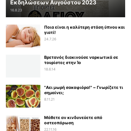
Εκδηλώσεων Αυγούστου 2023
16.8.23
Ποια είναι η καλύτερη στάση ύπνου και
γιατί!
24.7.26
Βρετανός διακινούσε ναρκωτικά σε
τουρίστες στην Ίο
18.6.14
"Αει μωρή σακαφιόρα!" ~ Γνωρίζετε τι
σημαίνει;
8.11.21
Μάθετε αν κινδυνεύετε από
οστεοπόρωση
22.11.16