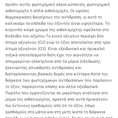
προϊόν αυτής φωτοχημική αέρια ρύπανση, φωτοχημική
αιθαλομίχλη ή απλά αιθαλομίχλη. Οι υψηλές
θερμοκρασίες διεγείρουν την αντίδραση, γι αυτό το
καλοκαίρι τα επίπεδα του όζοντος είναι υψηλότερα. Το
κιτρινιπό-καφέ χρώμα της αιθαλομίχλης οφείλεται στο
διοξείδιο του αζώτου.Το κοινό οξυγόνο περιέχει δύο
άτομα οξυγόνου (Ο2) ενώ το όζον αποτελείται από τρία
άτομα οξυγόνου (Ο3). Είναι οξειδωτικό και προκαλεί
τοξικά αποτελέσματα διότι έχει την ικανότητα να
απομακρύνει ηλεκτρόνια από τα μόρια (οξείδωση),
ξεκινώντας αλυσιδωτές αντιδράσεις και
διαταράσσοντας βασικές δομές στα κύτταρα.Κατά την
διάρκεια των φωτοχημικών αντιδράσεων που παράγουν
το όζον, παράγονται επίσης και άλλα οξειδωτικά.
Παρόλο που εμφανίζονται σε μικρότερη αναλογία στο
μίγμα της αιθαλομίχλης, αρκετά από αυτά προκαλούν
πιο έντονους ερεθισμούς από ότι το όζον, όπως
ερεθισμούς στα μάτια και στη μύτη (κατά τη διάρκεια