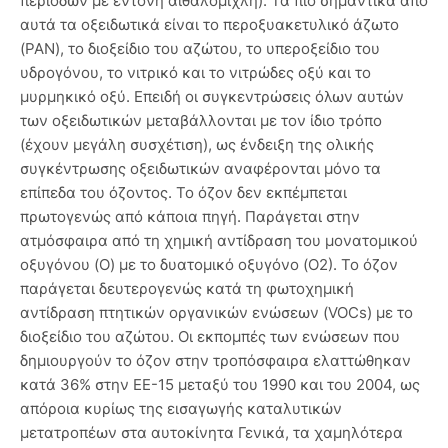
περιόδων με έντονη αιθαλομίχλη). Τα πιο σημαντικά από
αυτά τα οξειδωτικά είναι το περοξυακετυλικό άζωτο
(ΡΑΝ), το διοξείδιο του αζώτου, το υπεροξείδιο του
υδρογόνου, το νιτρικό και το νιτρώδες οξύ και το
μυρμηκικό οξύ. Επειδή οι συγκεντρώσεις όλων αυτών
των οξειδωτικών μεταβάλλονται με τον ίδιο τρόπο
(έχουν μεγάλη συσχέτιση), ως ένδειξη της ολικής
συγκέντρωσης οξειδωτικών αναφέρονται μόνο τα
επίπεδα του όζοντος. Το όζον δεν εκπέμπεται
πρωτογενώς από κάποια πηγή. Παράγεται στην
ατμόσφαιρα από τη χημική αντίδραση του μονατομικού
οξυγόνου (Ο) με το δυατομικό οξυγόνο (Ο2). Το όζον
παράγεται δευτερογενώς κατά τη φωτοχημική
αντίδραση πτητικών οργανικών ενώσεων (VOCs) με το
διοξείδιο του αζώτου. Οι εκπομπές των ενώσεων που
δημιουργούν το όζον στην τροπόσφαιρα ελαττώθηκαν
κατά 36% στην ΕΕ-15 μεταξύ του 1990 και του 2004, ως
απόροια κυρίως της εισαγωγής καταλυτικών
μετατροπέων στα αυτοκίνητα Γενικά, τα χαμηλότερα