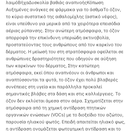
λαιμόΒήχαΔυσκολία βαθιάς αναπνοήςΚόπωση
Αυξημένες ανάγκες σε φάρμακα για το άσθμαΤο όζον,
το κύριο συστατικό της αιθαλομίχλης (αστικό νέφος),
είναι υπεύθυνο για μερικά από τα χειρότερα επεισόδια
αέριας ρύπανσης. Στην ανώτερη ατμόσφαιρα, το όζον
απορροφά την επικίνδυνη υπεριώδη ακτινοβολία,
προστατεύοντας τους ανθρώπους από τον καρκίνο του
δέρματος. Η μείωσή του στη στρατόσφαιρα οφείλεται σε
ανθρώπινες δραστηριότητες που οδηγούν σε αύξηση
των καρκίνων του δέρματος, Στην κατώτερη
ατμόσφαιρα, εκεί όπου αναπνέουν οι άνθρωποι και
αναπτύσσονται τα φυτά, το όζον έχει πολύ βλαβερές
συνέπειες στη υγεία και παράλληλα προκαλεί
σημαντικές βλάβες στα δάση και στις καλλιέργειες. Το
όζον δεν εκλύεται άμεσα στον αέρα. Σχηματίζεται στην
ατμόσφαιρα από τη χημική αντίδραση πτητικών
οργανικών ενώσεων (VOCs) με το διοξείδιο του αζώτου,
παρουσία ηλιακού φωτός. Επειδή απαιτείται ηλιακό φως,
η αντίδραση ονομάζεται φωτοχημική αντίδραση και το