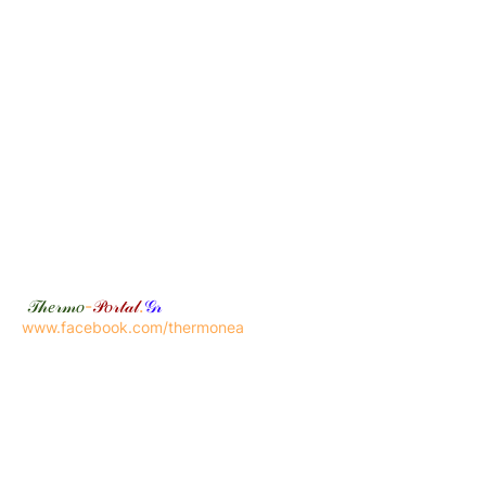
𝒯𝒽𝑒𝓇𝓂𝑜
-
𝒫𝑜𝓇𝓉𝒶𝓁
.
𝒢𝓇
www.facebook.com/thermonea