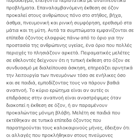
παράδειγμα, επείγοντα περιστατικά με αναπνευστικά
προβλήματα. Επαναλαμβανόμενη έκθεση σε όζον
προκαλεί στους ανθρώπους πόνο στο στήθος, βήχα,
άσθμα, πνευμονική και ρινική συμφόρηση, ερεθισμό στα
μάτια και τη μύτη. Αυτά τα συμπτώματα εμφανίζονται σε
επίπεδα όζοντος ελαφρώς πάνω από το όριο για την
προστασία της ανθρώπινης υγείας, ένα όριο που πολλές
περιοχές το πλησιάζουν αρκετά. Πειραματικές μελέτες
σε εθελοντές δείχνουν ότι η τυπική έκθεση στο όζον σε
συνδυασμό με διαλείπουσα άσκηση, επηρεάζει αρνητικά
την λειτουργία των πνευμόνων τόσο σε ενήλικες όσο
και σε παιδιά, εμποδίζοντας τους να πάρουν βαθιά
αναπνοή. Το κύριο ερώτημα είναι αν αυτές οι
επιδράσεις στην αναπνοή είναι αναστρέψιμες όταν
διακοπεί η έκθεση σε όζον, ή αν παραμένουν
προκαλώντας μόνιμη βλάβη. Μελέτη σε παιδιά που
εκτέθηκαν σε τυπικά επίπεδα όζοντος που
παρατηρούνται τους καλοκαιρινούς μήνες, έδειξαν ότι
οι αλλαγές που προκλήθηκαν στους πνεύμονες