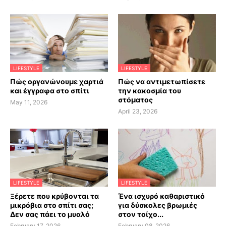
LIFESTYLE
LIFESTYLE
Πώς οργανώνουμε χαρτιά
Πώς να αντιμετωπίσετε
και έγγραφα στο σπίτι
την κακοσμία του
στόματος
May 11, 2026
April 23, 2026
LIFESTYLE
LIFESTYLE
Ξέρετε που κρύβονται τα
Ένα ισχυρό καθαριστικό
μικρόβια στο σπίτι σας;
για δύσκολες βρωμιές
Δεν σας πάει το μυαλό
στον τοίχο...
February 17, 2026
February 08, 2026