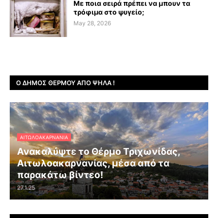
Με ποια σειρά πρέπει να μπουν τα
τρόφιμα στο ψυγείο;
May 28, 2026
Ο ΔΉΜΟΣ ΘΈΡΜΟΥ ΑΠΌ ΨΗΛΆ !
ΑΙΤΩΛΟΑΚΑΡΝΑΝΊΑ
Ανακαλύψτε το Θέρμο Τριχωνίδας,
Αιτωλοακαρνανίας, μέσα από τα
παρακάτω βίντεο!
27.1.25