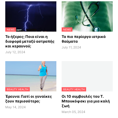
NEWS
NEWS
Το ήξερες; Ποια είναι η
Τα πιο περίεργα ιατρικά
διαφορά μεταξύ αστραπής
θαύματα
και κεραυνού;
July 11, 2024
July 12, 2024
BEAUTY HEALTH
BEAUTY HEALTH
Έρευνα: Γιατί οι γυναίκες
Οι 10 συμβουλές του Τ.
ζουν περισσότερο;
Μπουκόφσκι για μια καλή
ζωή
May 14, 2024
March 05, 2024