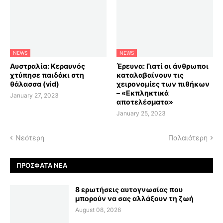
NEWS
NEWS
Αυστραλία: Κεραυνός
Έρευνα: Γιατί οι άνθρωποι
χτύπησε παιδάκι στη
καταλαβαίνουν τις
θάλασσα (vid)
χειρονομίες των πιθήκων
– «Εκπληκτικά
January 27, 2023
αποτελέσματα»
January 25, 2023
Νεότερη
Παλαιότερη
ΠΡΌΣΦΑΤΑ ΝΈΑ
8 ερωτήσεις αυτογνωσίας που
μπορούν να σας αλλάξουν τη ζωή
August 08, 2026