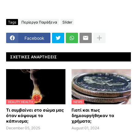
Tags
Περίεργα Παράξενα
Slider
Facebook
ΣΧΕΤΙΚΈΣ ΑΝΑΡΤΉΣΕΙΣ
BEAUTY HEALTH
NEWS
Τι συμβαίνει στο σώμα μας
Γιατί και πως
όταν κόψουμε το
δημιουργήθηκαν τα
κάπνισμα;
χρήματα;
December 05, 2025
August 01, 2024