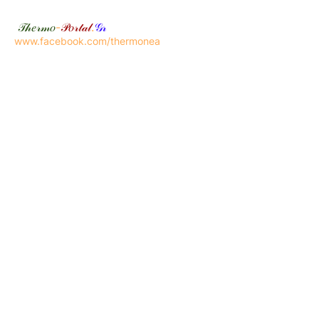
𝒯𝒽𝑒𝓇𝓂𝑜
-
𝒫𝑜𝓇𝓉𝒶𝓁
.
𝒢𝓇
www.facebook.com/thermonea