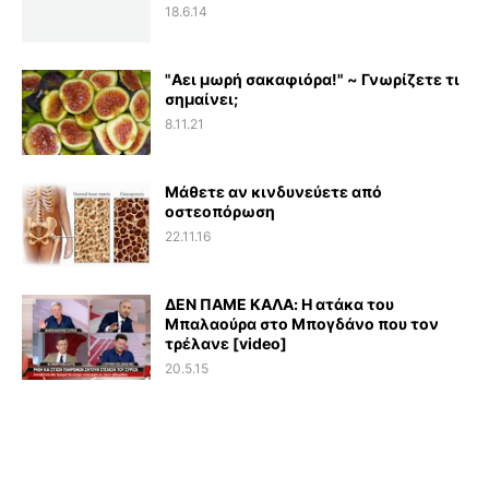
18.6.14
"Αει μωρή σακαφιόρα!" ~ Γνωρίζετε τι
σημαίνει;
8.11.21
Μάθετε αν κινδυνεύετε από
οστεοπόρωση
22.11.16
ΔΕΝ ΠΑΜΕ ΚΑΛΑ: Η ατάκα του
Μπαλαούρα στο Μπογδάνο που τον
τρέλανε [video]
20.5.15