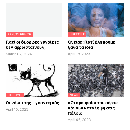
BEAUTY HEALTH
LIFESTYLE
Γιατί οι όμορφες γυναίκες
Όνειρα: Γιατί βλεπουμε
δεν αρρωσταίνουν;
ξανά τα ίδια
March 02, 2024
April 18, 2023
LIFESTYLE
NEWS
Οι νόμοι της… γκαντεμιάς
«Οι αρουραίοι του αέρα»
κάνουν κατάληψη στις
April 10, 2023
πόλεις
April 06, 2023