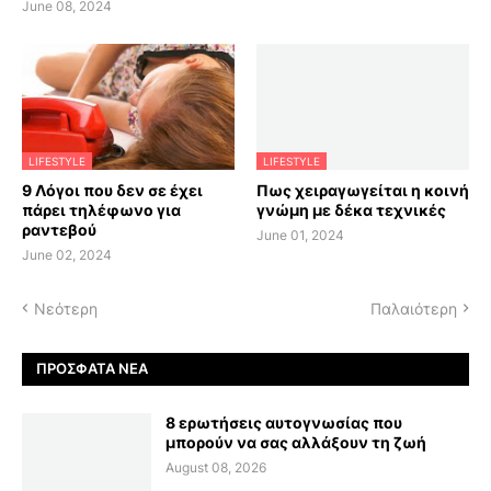
June 08, 2024
LIFESTYLE
LIFESTYLE
9 Λόγοι που δεν σε έχει
Πως χειραγωγείται η κοινή
πάρει τηλέφωνο για
γνώμη με δέκα τεχνικές
ραντεβού
June 01, 2024
June 02, 2024
Νεότερη
Παλαιότερη
ΠΡΌΣΦΑΤΑ ΝΈΑ
8 ερωτήσεις αυτογνωσίας που
μπορούν να σας αλλάξουν τη ζωή
August 08, 2026