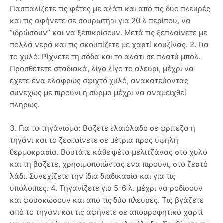
Πασπαλίζετε τις φέτες με αλάτι και από τις δύο πλευρές
και τις αφήνετε σε σουρωτήρι για 20 λ περίπου, να
“ιδρώσουν” και να ξεπικρίσουν. Μετά τις ξεπλαίνετε με
πολλά νερά και τις σκουπίζετε με χαρτί κουζίνας. 2. Για
το χυλό: Ρίχνετε τη σόδα και το αλάτι σε πλατύ μπολ.
Προσθέτετε σταδιακά, λίγο λίγο το αλεύρι, μέχρι να
έχετε ένα ελαφρώς σφιχτό χυλό, ανακατεύοντας
συνεχώς με πιρούνι ή σύρμα μέχρι να αναμειχθεί
πλήρως.
3. Για το τηγάνισμα: Βάζετε ελαιόλαδο σε φριτέζα ή
τηγάνι και το ζεσταίνετε σε μέτρια προς υψηλή
θερμοκρασία. Βουτάτε κάθε φέτα μελιτζάνας στο χυλό
και τη βάζετε, χρησιμοποιώντας ένα πιρούνι, στο ζεστό
λάδι. Συνεχίζετε την ίδια διαδικασία και για τις
υπόλοιπες. 4. Τηγανίζετε για 5-6 λ. μέχρι να ροδίσουν
και φουσκώσουν και από τις δύο πλευρές. Τις βγάζετε
από το τηγάνι και τις αφήνετε σε απορροφητικό χαρτί