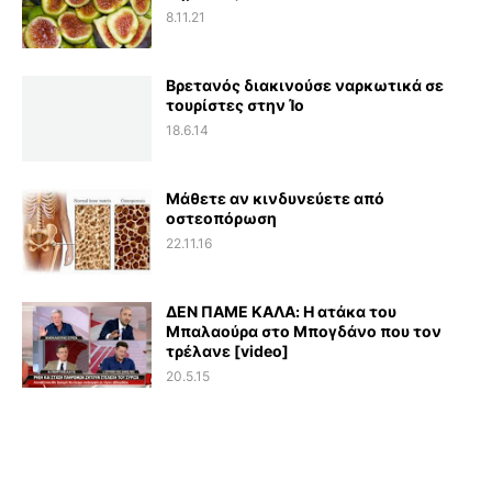
8.11.21
Βρετανός διακινούσε ναρκωτικά σε
τουρίστες στην Ίο
18.6.14
Μάθετε αν κινδυνεύετε από
οστεοπόρωση
22.11.16
ΔΕΝ ΠΑΜΕ ΚΑΛΑ: Η ατάκα του
Μπαλαούρα στο Μπογδάνο που τον
τρέλανε [video]
20.5.15