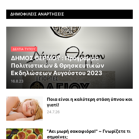
ΔΗΜΟΦΙΛΕΊΣ ΑΝΑΡΤΉΣΕΙΣ
ΔΕΛΤΊΑ ΤΎΠΟΥ
ΔΗΜΟΣ ΘΕΡΜΟΥ : Πρόγραμμα
Πολιτιστικών & Θρησκευτικών
Εκδηλώσεων Αυγούστου 2023
16.8.23
Ποια είναι η καλύτερη στάση ύπνου και
γιατί!
24.7.26
"Αει μωρή σακαφιόρα!" ~ Γνωρίζετε τι
σημαίνει;