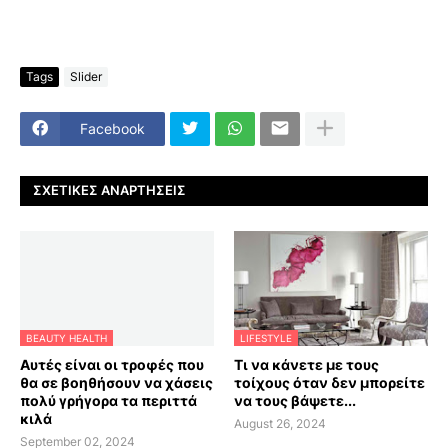
Tags
Slider
Facebook
ΣΧΕΤΙΚΈΣ ΑΝΑΡΤΉΣΕΙΣ
BEAUTY HEALTH
LIFESTYLE
Αυτές είναι οι τροφές που
Τι να κάνετε με τους
θα σε βοηθήσουν να χάσεις
τοίχους όταν δεν μπορείτε
πολύ γρήγορα τα περιττά
να τους βάψετε...
κιλά
August 26, 2024
September 02, 2024