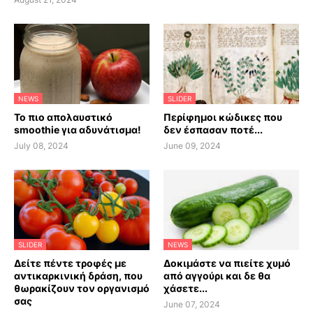
NEWS
SLIDER
Το πιο απολαυστικό
Περίφημοι κώδικες που
smoothie για αδυνάτισμα!
δεν έσπασαν ποτέ...
July 08, 2024
June 09, 2024
SLIDER
NEWS
Δείτε πέντε τροφές με
Δοκιμάστε να πιείτε χυμό
αντικαρκινική δράση, που
από αγγούρι και δε θα
θωρακίζουν τον οργανισμό
χάσετε...
σας
June 07, 2024