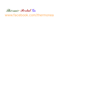
𝒯𝒽𝑒𝓇𝓂𝑜
-
𝒫𝑜𝓇𝓉𝒶𝓁
.
𝒢𝓇
www.facebook.com/thermonea