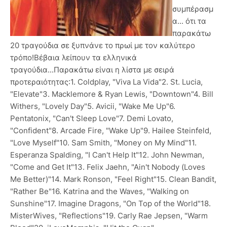
συμπέρασμ
α... ότι τα
παρακάτω
20 τραγούδια σε ξυπνάνε το πρωί με τον καλύτερο
τρόπο!Βέβαια λείπουν τα ελληνικά
τραγούδια...Παρακάτω είναι η λίστα με σειρά
προτεραιότητας:1. Coldplay, "Viva La Vida"2. St. Lucia,
"Elevate"3. Macklemore & Ryan Lewis, "Downtown"4. Bill
Withers, "Lovely Day"5. Avicii, "Wake Me Up"6.
Pentatonix, "Can't Sleep Love"7. Demi Lovato,
"Confident"8. Arcade Fire, "Wake Up"9. Hailee Steinfeld,
"Love Myself"10. Sam Smith, "Money on My Mind"11.
Esperanza Spalding, "I Can't Help It"12. John Newman,
"Come and Get It"13. Felix Jaehn, "Ain't Nobody (Loves
Me Better)"14. Mark Ronson, "Feel Right"15. Clean Bandit,
"Rather Be"16. Katrina and the Waves, "Walking on
Sunshine"17. Imagine Dragons, "On Top of the World"18.
MisterWives, "Reflections"19. Carly Rae Jepsen, "Warm