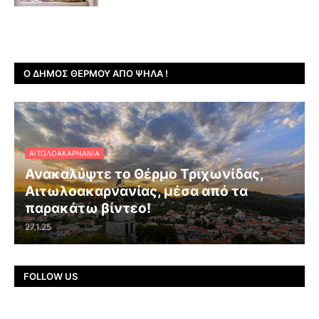
Ο ΔΉΜΟΣ ΘΈΡΜΟΥ ΑΠΌ ΨΗΛΆ !
ΑΙΤΩΛΟΑΚΑΡΝΑΝΊΑ
Ανακαλύψτε το Θέρμο Τριχωνίδας,
Αιτωλοακαρνανίας, μέσα από τα
παρακάτω βίντεο!
27.1.25
FOLLOW US