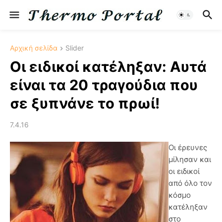
Αρχική σελίδα
Slider
Οι ειδικοί κατέληξαν: Αυτά
είναι τα 20 τραγούδια που
σε ξυπνάνε το πρωί!
7.4.16
Οι έρευνες
μίλησαν και
οι ειδικοί
από όλο τον
κόσμο
κατέληξαν
στο