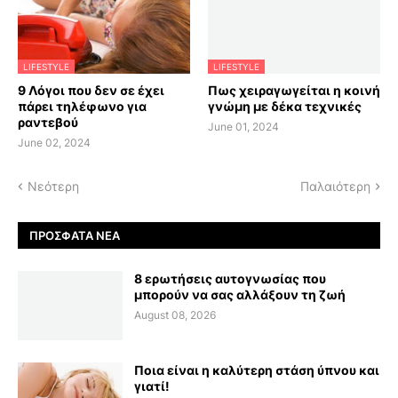
LIFESTYLE
LIFESTYLE
9 Λόγοι που δεν σε έχει
Πως χειραγωγείται η κοινή
πάρει τηλέφωνο για
γνώμη με δέκα τεχνικές
ραντεβού
June 01, 2024
June 02, 2024
Νεότερη
Παλαιότερη
ΠΡΌΣΦΑΤΑ ΝΈΑ
8 ερωτήσεις αυτογνωσίας που
μπορούν να σας αλλάξουν τη ζωή
August 08, 2026
Ποια είναι η καλύτερη στάση ύπνου και
γιατί!