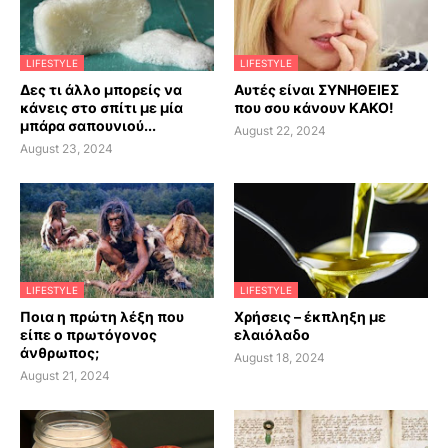
LIFESTYLE
LIFESTYLE
Δες τι άλλο μπορείς να
Αυτές είναι ΣΥΝΗΘΕΙΕΣ
κάνεις στο σπίτι με μία
που σου κάνουν ΚΑΚΟ!
μπάρα σαπουνιού...
August 22, 2024
August 23, 2024
LIFESTYLE
LIFESTYLE
Ποια η πρώτη λέξη που
Χρήσεις – έκπληξη με
είπε ο πρωτόγονος
ελαιόλαδο
άνθρωπος;
August 18, 2024
August 21, 2024