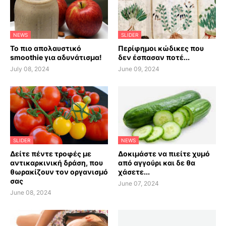
NEWS
SLIDER
Το πιο απολαυστικό
Περίφημοι κώδικες που
smoothie για αδυνάτισμα!
δεν έσπασαν ποτέ...
July 08, 2024
June 09, 2024
SLIDER
NEWS
Δείτε πέντε τροφές με
Δοκιμάστε να πιείτε χυμό
αντικαρκινική δράση, που
από αγγούρι και δε θα
θωρακίζουν τον οργανισμό
χάσετε...
σας
June 07, 2024
June 08, 2024