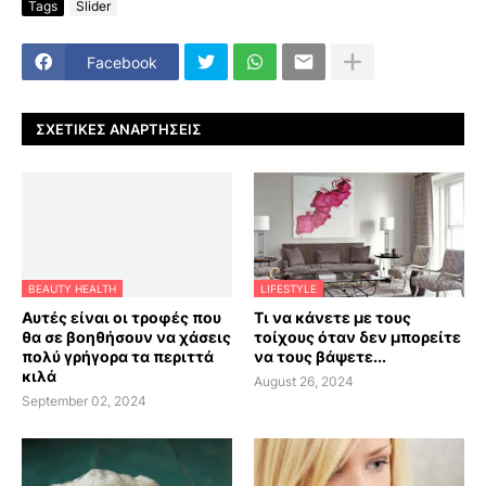
Tags
Slider
Facebook
ΣΧΕΤΙΚΈΣ ΑΝΑΡΤΉΣΕΙΣ
BEAUTY HEALTH
LIFESTYLE
Αυτές είναι οι τροφές που
Τι να κάνετε με τους
θα σε βοηθήσουν να χάσεις
τοίχους όταν δεν μπορείτε
πολύ γρήγορα τα περιττά
να τους βάψετε...
κιλά
August 26, 2024
September 02, 2024