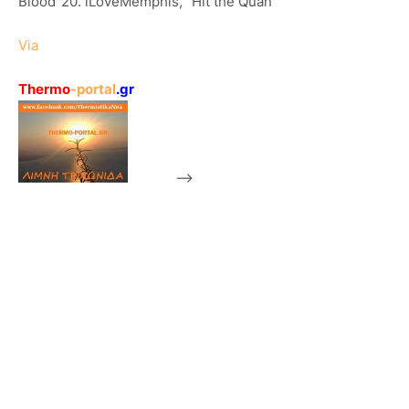
Blood"20. iLoveMemphis, "Hit the Quan"
Via
Thermo
-portal
.gr
-->