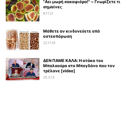
"Αει μωρή σακαφιόρα!" ~ Γνωρίζετε τι
σημαίνει;
8.11.21
Μάθετε αν κινδυνεύετε από
οστεοπόρωση
22.11.16
ΔΕΝ ΠΑΜΕ ΚΑΛΑ: Η ατάκα του
Μπαλαούρα στο Μπογδάνο που τον
τρέλανε [video]
20.5.15