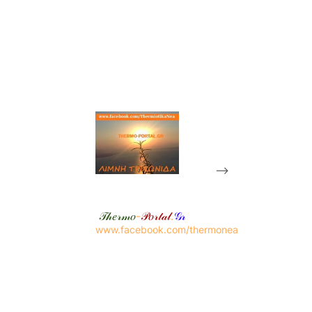
-->
𝒯𝒽𝑒𝓇𝓂𝑜
-
𝒫𝑜𝓇𝓉𝒶𝓁
.
𝒢𝓇
www.facebook.com/thermonea