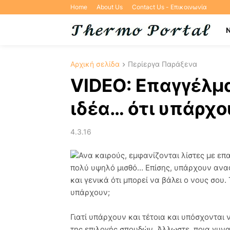
Home
About Us
Contact Us - Επικοινωνία
Αρχική σελίδα
Περίεργα Παράξενα
VIDEO: Επαγγέλμα
ιδέα… ότι υπάρχο
4.3.16
Ανα καιρούς, εμφανίζονται λίστες με επ
πολύ υψηλό μισθό… Επίσης, υπάρχουν αναφ
και γενικά ότι μπορεί να βάλει ο νους σου.
υπάρχουν;
Γιατί υπάρχουν και τέτοια και υπόσχονται
της επιλογής σπουδών. Άλλωστε, ποια γυναί