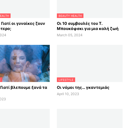
EALTH
BEAUTY HEALTH
 Γιατί οι γυναίκες ζουν
Οι 10 συμβουλές του Τ.
τερο;
Μπουκόφσκι για μια καλή ζωή
2024
March 05, 2024
E
LIFESTYLE
 Γιατί βλεπουμε ξανά τα
Οι νόμοι της… γκαντεμιάς
April 10, 2023
2023