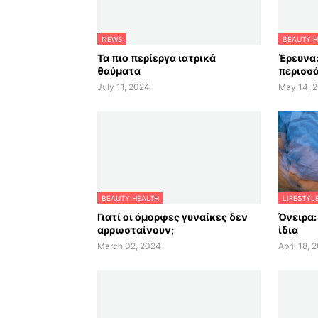
NEWS
BEAUTY H
Τα πιο περίεργα ιατρικά
Έρευνα:
θαύματα
περισσό
July 11, 2024
May 14, 
BEAUTY HEALTH
LIFESTYL
Γιατί οι όμορφες γυναίκες δεν
Όνειρα:
αρρωσταίνουν;
ίδια
March 02, 2024
April 18, 