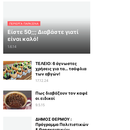
ΠΕΡΊΕΡΓΑ ΠΑΡΆΞΕΝΑ
Είστε 50;;; Διαβάστε γιατί
είναι καλό!
1.6.14
ΤΕΛΕΙΟ: 6 άγνωστες
χρήσεις για τα… τσόφλια
των αβγών!
17.12.24
Πως διαβάζουν τον καφέ
οι ειδικοί
9.5.15
ΔΗΜΟΣ ΘΕΡΜΟΥ :
Πρόγραμμα Πολιτιστικών
& Θρησκευτικών