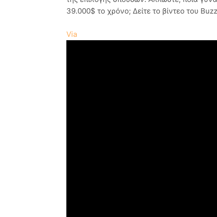
39.000$ το χρόνο; Δείτε το βίντεο του Buz
Via