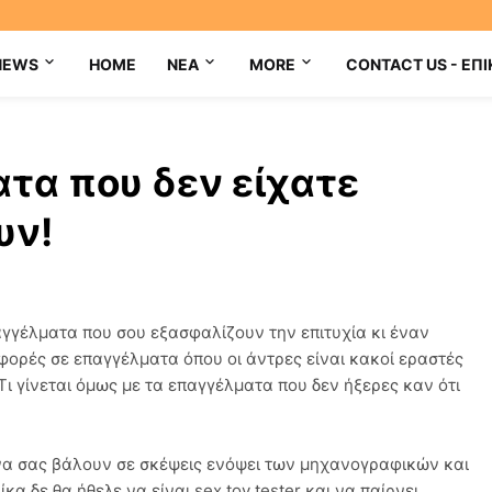
NEWS
HOME
NEA
MORE
CONTACT US - ΕΠΙ
τα που δεν είχατε
υν!
αγγέλματα που σου εξασφαλίζουν την επιτυχία κι έναν
ορές σε επαγγέλματα όπου οι άντρες είναι κακοί εραστές
 Τι γίνεται όμως με τα επαγγέλματα που δεν ήξερες καν ότι
 να σας βάλουν σε σκέψεις ενόψει των μηχανογραφικών και
κα δε θα ήθελε να είναι sex toy tester και να παίρνει…