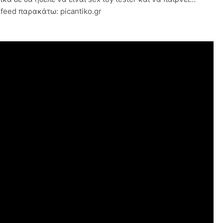
zfeed παρακάτω: picantiko.gr