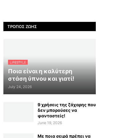
ΤΡΌΠΟΣ ΖΩΉΣ
LIFESTYLE
Ποια είναι η καλύτερη
στάση ύπνου και γιατί!
July 24, 2026
9 χρήσεις της ζάχαρης που
δεν μπορούσες να
φανταστείς!
June 19, 2026
Με ποια σειρά πρέπει να