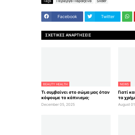
Tags
Περίεργα Παράξενα
Slider
Facebook
Twitter
ΣΧΕΤΙΚΈΣ ΑΝΑΡΤΉΣΕΙΣ
BEAUTY HEALTH
NEWS
Τι συμβαίνει στο σώμα μας όταν
Γιατί κ
κόψουμε το κάπνισμα;
τα χρήμ
December 05, 2025
August 01