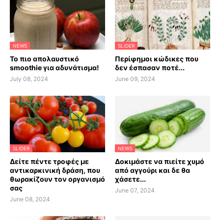
NEWS
SLIDER
Το πιο απολαυστικό
Περίφημοι κώδικες που
smoothie για αδυνάτισμα!
δεν έσπασαν ποτέ...
July 08, 2024
June 09, 2024
SLIDER
NEWS
Δείτε πέντε τροφές με
Δοκιμάστε να πιείτε χυμό
αντικαρκινική δράση, που
από αγγούρι και δε θα
θωρακίζουν τον οργανισμό
χάσετε...
σας
June 07, 2024
June 08, 2024