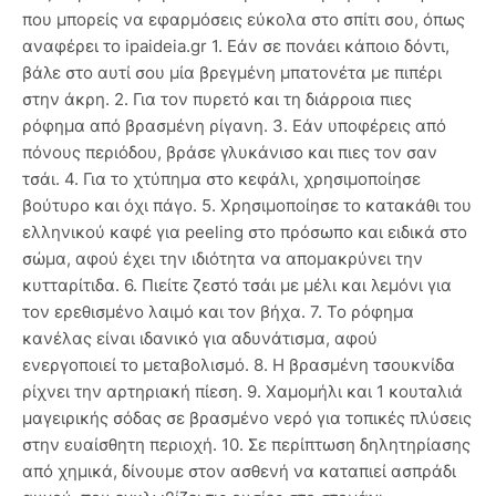
που μπορείς να εφαρμόσεις εύκολα στο σπίτι σου, όπως
αναφέρει το ipaideia.gr 1. Εάν σε πονάει κάποιο δόντι,
βάλε στο αυτί σου μία βρεγμένη μπατονέτα με πιπέρι
στην άκρη. 2. Για τον πυρετό και τη διάρροια πιες
ρόφημα από βρασμένη ρίγανη. 3. Εάν υποφέρεις από
πόνους περιόδου, βράσε γλυκάνισο και πιες τον σαν
τσάι. 4. Για το χτύπημα στο κεφάλι, χρησιμοποίησε
βούτυρο και όχι πάγο. 5. Χρησιμοποίησε το κατακάθι του
ελληνικού καφέ για peeling στο πρόσωπο και ειδικά στο
σώμα, αφού έχει την ιδιότητα να απομακρύνει την
κυτταρίτιδα. 6. Πιείτε ζεστό τσάι με μέλι και λεμόνι για
τον ερεθισμένο λαιμό και τον βήχα. 7. Το ρόφημα
κανέλας είναι ιδανικό για αδυνάτισμα, αφού
ενεργοποιεί το μεταβολισμό. 8. Η βρασμένη τσουκνίδα
ρίχνει την αρτηριακή πίεση. 9. Χαμομήλι και 1 κουταλιά
μαγειρικής σόδας σε βρασμένο νερό για τοπικές πλύσεις
στην ευαίσθητη περιοχή. 10. Σε περίπτωση δηλητηρίασης
από χημικά, δίνουμε στον ασθενή να καταπιεί ασπράδι