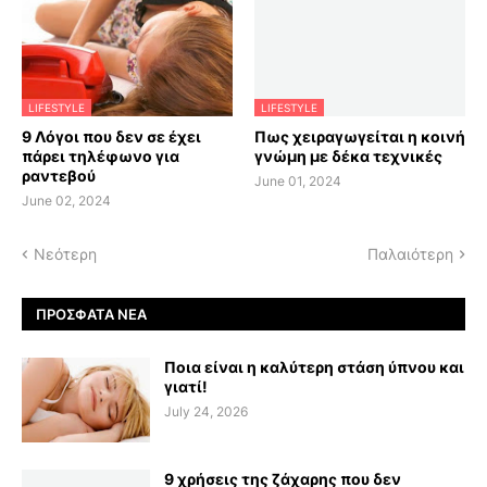
LIFESTYLE
LIFESTYLE
9 Λόγοι που δεν σε έχει
Πως χειραγωγείται η κοινή
πάρει τηλέφωνο για
γνώμη με δέκα τεχνικές
ραντεβού
June 01, 2024
June 02, 2024
Νεότερη
Παλαιότερη
ΠΡΌΣΦΑΤΑ ΝΈΑ
Ποια είναι η καλύτερη στάση ύπνου και
γιατί!
July 24, 2026
9 χρήσεις της ζάχαρης που δεν