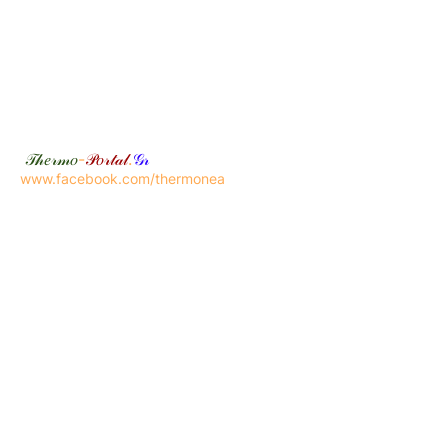
𝒯𝒽𝑒𝓇𝓂𝑜
-
𝒫𝑜𝓇𝓉𝒶𝓁
.
𝒢𝓇
www.facebook.com/thermonea