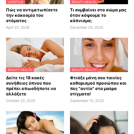
LIFESTYLE
BEAUTY HEALTH
Πώς να αντιμετωπίσετε
Τι συμβαίνει στο σώμα μας
την κακοσμία του
όταν κόψουμε το
στόματος
κάπνισμα;
April 23, 2026
December 05, 2025
BEAUTY HEALTH
BEAUTY HEALTH
Δείτε τις 18 κακές
Φτιάξε μόνη σου ταινίες
συνήθειες ύπνου που
καθαρισμού προσώπου και
πρέπει οπωσδήποτε να
πες "αντίο" στα μαύρα
αλλάξετε
στίγματα!
October 23, 2025
September 10, 2025