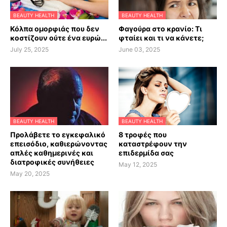
BEAUTY HEALTH
BEAUTY HEALTH
Κόλπα ομορφιάς που δεν
Φαγούρα στο κρανίο: Τι
κοστίζουν ούτε ένα ευρώ...
φταίει και τι να κάνετε;
July 25, 2025
June 03, 2025
BEAUTY HEALTH
BEAUTY HEALTH
Προλάβετε το εγκεφαλικό
8 τροφές που
επεισόδιο, καθιερώνοντας
καταστρέφουν την
απλές καθημερινές και
επιδερμίδα σας
διατροφικές συνήθειες
May 12, 2025
May 20, 2025