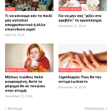
NEWS
BEAUTY HEALTH
Τι να κάνουμε εάν το παιδί
Για να μην σας “ρίξει στο
μας καταπιεί
κρεβάτι” το κρυολόγημα
απορρυπαντικό ή άλλο
November 27, 2024
επικίνδυνο υγρό!
April 24, 2025
BEAUTY HEALTH
BEAUTY HEALTH
Μήπως νιώθεις πολύ
Ξηροδερμία: Πώς θα την
κουρασμένη; Αυτό το
αντιμετωπίσετε
ρόφημα θα σε τονώσει
November 18, 2024
στην στιγμή
November 22, 2024
Νεότερη
Παλαιότερη