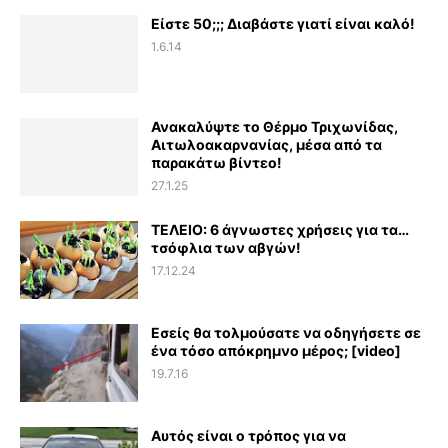
Είστε 50;;; Διαβάστε γιατί είναι καλό!
1.6.14
Ανακαλύψτε το Θέρμο Τριχωνίδας,
Αιτωλοακαρνανίας, μέσα από τα
παρακάτω βίντεο!
27.1.25
ΤΕΛΕΙΟ: 6 άγνωστες χρήσεις για τα…
τσόφλια των αβγών!
17.12.24
Εσείς θα τολμούσατε να οδηγήσετε σε
ένα τόσο απόκρημνο μέρος; [video]
19.7.16
Αυτός είναι ο τρόπος για να