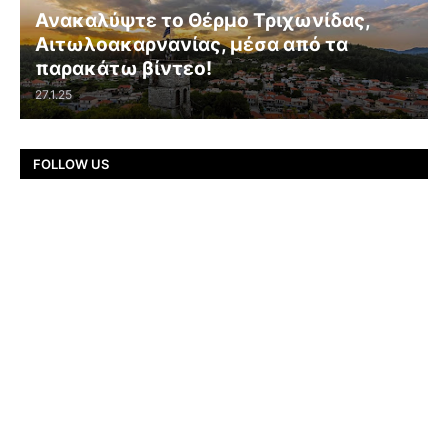
Ανακαλύψτε το Θέρμο Τριχωνίδας,
Αιτωλοακαρνανίας, μέσα από τα
παρακάτω βίντεο!
27.1.25
FOLLOW US