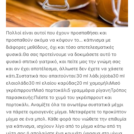
Πολλοί είναι αυτοί που έχουν προσπαθήσει και
προσπαθούν ακόμα να κόψουν το... κάπνισμα με
διάφορες μεθόδους, όχι και τόσο αποτελεσματικές
φυσικά.Θα σας προτείνουμε να δοκιμάσετε αυτό το
φυσικό σπιτικό γιατρικό, και πείτε μας την γνώμη σας
και αν έχει αποτέλεσμα, άλλωστε δεν έχετε να χάσετε
κάτι.Συστατικά που απαιτούνται:30 ml λάδι jojoba30 ml
ελαιολάδο30 ml ελαίου καρύδας20 ml χαμομήλιΜισό
γκρέιπφρουτΜισό πορτοκάλι5 γραμμάρια ρίγανηΤρόπος
παρασκευής:Πιέστε το χυμό του γκρέιπφρουτ και
πορτοκάλι. Αναμίξτε όλα τα ανωτέρω συστατικά μέχρι
να πάρετε ομοιογενές μίγμα. Μεταφέρετε το προκύπτον
μίγμα σε ένα μπολ. Κάθε φορά που νιώθετε την επιθυμία
για κάπνισμα, ισχύουν λίγο από το μίγμα κάτω από τη
μύτη σας ή απολαύστε ένα κομμάτι ύφασμα στο μίγμα