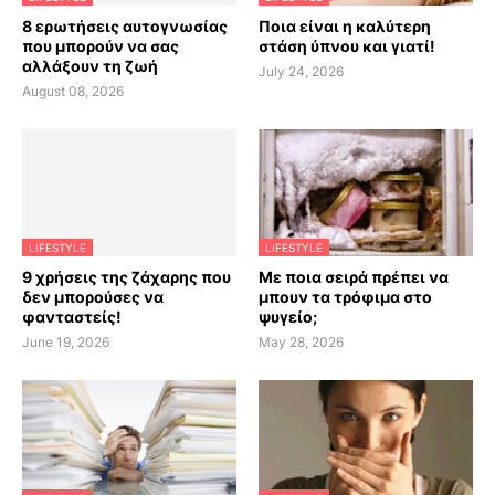
8 ερωτήσεις αυτογνωσίας
Ποια είναι η καλύτερη
που μπορούν να σας
στάση ύπνου και γιατί!
αλλάξουν τη ζωή
July 24, 2026
August 08, 2026
LIFESTYLE
LIFESTYLE
9 χρήσεις της ζάχαρης που
Με ποια σειρά πρέπει να
δεν μπορούσες να
μπουν τα τρόφιμα στο
φανταστείς!
ψυγείο;
June 19, 2026
May 28, 2026