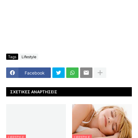
Tags
Lifestyle
Facebook
ΣΧΕΤΙΚΈΣ ΑΝΑΡΤΉΣΕΙΣ
LIFESTYLE
LIFESTYLE