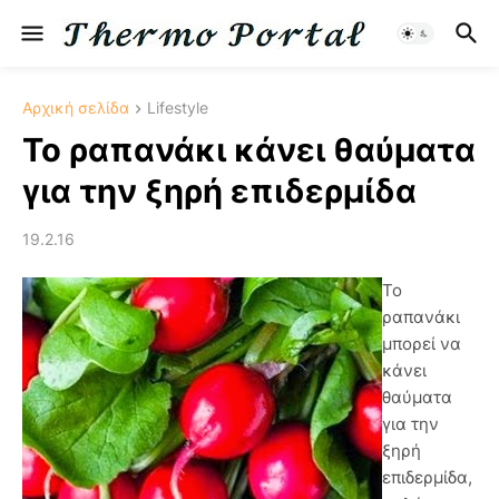
Αρχική σελίδα
Lifestyle
Το ραπανάκι κάνει θαύματα
για την ξηρή επιδερμίδα
19.2.16
Το
ραπανάκι
μπορεί να
κάνει
θαύματα
για την
ξηρή
επιδερμίδα,