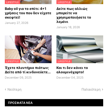
LIFESTYLE
LIFESTYLE
Baby oil για το σπίτι: 4+1
Δείτε πως αλλιώς
χρήσεις του που δεν είχατε
μπορείτε να
σκεφτεί!
χρησιμοποιήσετε το
λεμόνι
January 27, 2026
January 18, 2026
LIFESTYLE
LIFESTYLE
Έχετε πλυντήριο πιάτων;
Και τι δεν κάνει το
Δείτε από τί κινδυνεύετε...
αλουμινόχαρτο!
December 09, 2025
December 04, 2025
Νεότερη
Παλαιότερη
ΠΡΌΣΦΑΤΑ ΝΈΑ