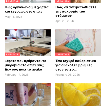
LIFESTYLE
LIFESTYLE
Πώς οργανώνουμε χαρτιά
Πώς να αντιμετωπίσετε
και έγγραφα στο σπίτι
την κακοσμία του
στόματος
May 11, 2026
April 23, 2026
LIFESTYLE
LIFESTYLE
Ξέρετε που κρύβονται τα
Ένα ισχυρό καθαριστικό
μικρόβια στο σπίτι σας;
για δύσκολες βρωμιές
Δεν σας πάει το μυαλό
στον τοίχο...
February 17, 2026
February 08, 2026