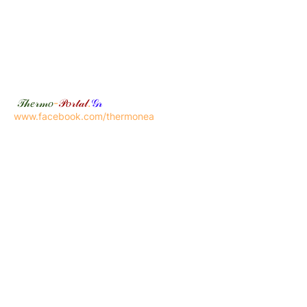
𝒯𝒽𝑒𝓇𝓂𝑜
-
𝒫𝑜𝓇𝓉𝒶𝓁
.
𝒢𝓇
www.facebook.com/thermonea