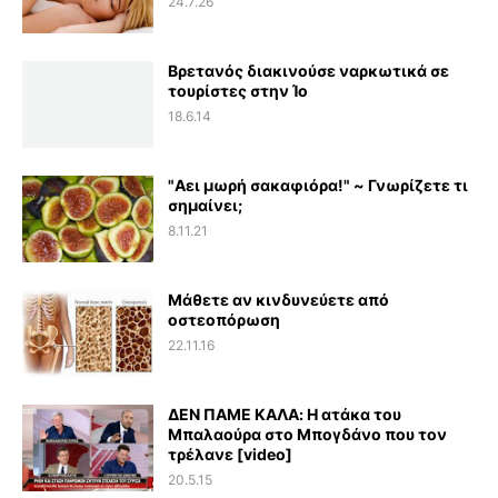
24.7.26
Βρετανός διακινούσε ναρκωτικά σε
τουρίστες στην Ίο
18.6.14
"Αει μωρή σακαφιόρα!" ~ Γνωρίζετε τι
σημαίνει;
8.11.21
Μάθετε αν κινδυνεύετε από
οστεοπόρωση
22.11.16
ΔΕΝ ΠΑΜΕ ΚΑΛΑ: Η ατάκα του
Μπαλαούρα στο Μπογδάνο που τον
τρέλανε [video]
20.5.15