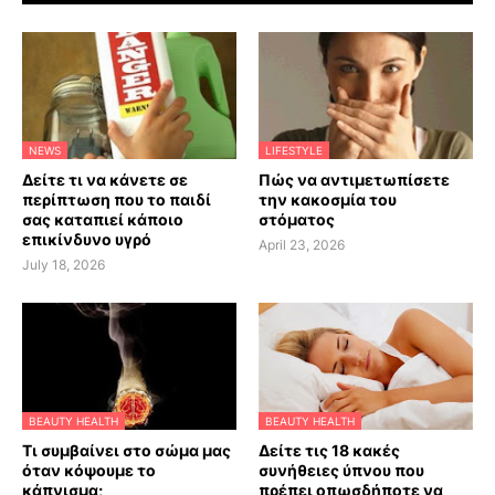
NEWS
LIFESTYLE
Δείτε τι να κάνετε σε
Πώς να αντιμετωπίσετε
περίπτωση που το παιδί
την κακοσμία του
σας καταπιεί κάποιο
στόματος
επικίνδυνο υγρό
April 23, 2026
July 18, 2026
BEAUTY HEALTH
BEAUTY HEALTH
Τι συμβαίνει στο σώμα μας
Δείτε τις 18 κακές
όταν κόψουμε το
συνήθειες ύπνου που
κάπνισμα;
πρέπει οπωσδήποτε να