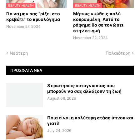
BEAUTY HEALTH
BEAUTY HEALTH
Για να μην σας “ρίξει στο
Μήπως νιώθεις πολύ
κρεβάτι” το κρυολόγημα
κουρασμένη; Αυτό το
ρόφημα θα σε τονώσει
November 27, 2024
στην στιγμή
November 22, 2024
Νεότερη
Παλαιότερη
ΠΡΌΣΦΑΤΑ ΝΈΑ
8 ερωτήσεις αυτογνωσίας που
μπορούν να σας αλλάξουν τη ζωή
August 08, 2026
Ποια είναι η καλύτερη στάση ύπνου και
γιατί!
July 24, 2026