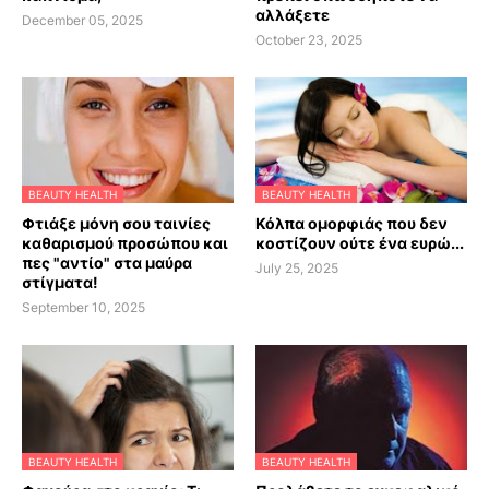
αλλάξετε
December 05, 2025
October 23, 2025
BEAUTY HEALTH
BEAUTY HEALTH
Φτιάξε μόνη σου ταινίες
Κόλπα ομορφιάς που δεν
καθαρισμού προσώπου και
κοστίζουν ούτε ένα ευρώ...
πες "αντίο" στα μαύρα
July 25, 2025
στίγματα!
September 10, 2025
BEAUTY HEALTH
BEAUTY HEALTH