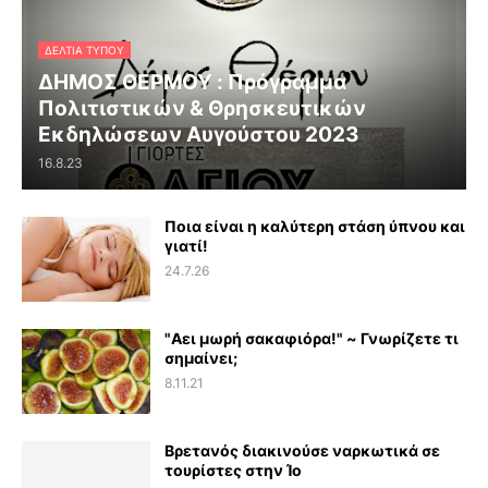
ΔΕΛΤΊΑ ΤΎΠΟΥ
ΔΗΜΟΣ ΘΕΡΜΟΥ : Πρόγραμμα
Πολιτιστικών & Θρησκευτικών
Εκδηλώσεων Αυγούστου 2023
16.8.23
Ποια είναι η καλύτερη στάση ύπνου και
γιατί!
24.7.26
"Αει μωρή σακαφιόρα!" ~ Γνωρίζετε τι
σημαίνει;
8.11.21
Βρετανός διακινούσε ναρκωτικά σε
τουρίστες στην Ίο