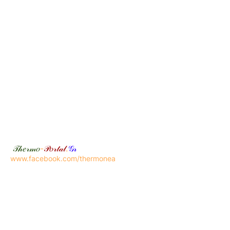
𝒯𝒽𝑒𝓇𝓂𝑜
-
𝒫𝑜𝓇𝓉𝒶𝓁
.
𝒢𝓇
www.facebook.com/thermonea