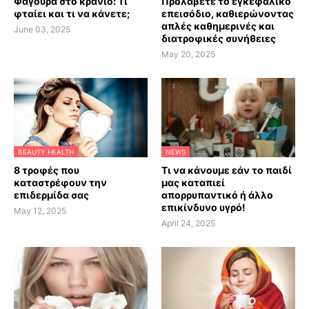
Φαγούρα στο κρανίο: Τι
Προλάβετε το εγκεφαλικό
φταίει και τι να κάνετε;
επεισόδιο, καθιερώνοντας
απλές καθημερινές και
June 03, 2025
διατροφικές συνήθειες
May 20, 2025
BEAUTY HEALTH
NEWS
8 τροφές που
Τι να κάνουμε εάν το παιδί
καταστρέφουν την
μας καταπιεί
επιδερμίδα σας
απορρυπαντικό ή άλλο
επικίνδυνο υγρό!
May 12, 2025
April 24, 2025