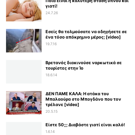
Ποια είναι η καλύτερη στάση ύπνου και
γιατί!
24.7.26
Εσείς θα τολμούσατε να οδηγήσετε σε
ένα τόσο απόκρημνο μέρος; [video]
19.7.16
Βρετανός διακινούσε ναρκωτικά σε
τουρίστες στην Ίο
18.6.14
ΔΕΝ ΠΑΜΕ ΚΑΛΑ: Η ατάκα του
Μπαλαούρα στο Μπογδάνο που τον
τρέλανε [video]
20.5.15
Είστε 50;;; Διαβάστε γιατί είναι καλό!
1.6.14