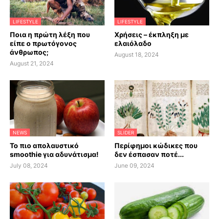
LIFESTYLE
LIFESTYLE
Ποια η πρώτη λέξη που
Χρήσεις – έκπληξη με
είπε ο πρωτόγονος
ελαιόλαδο
άνθρωπος;
August 18, 2024
August 21, 2024
NEWS
SLIDER
Το πιο απολαυστικό
Περίφημοι κώδικες που
smoothie για αδυνάτισμα!
δεν έσπασαν ποτέ...
July 08, 2024
June 09, 2024