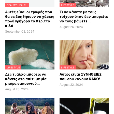
BEAUTY HEALTH
LIFESTYLE
Αυτές είναι οι τροφές που
Τι να κάνετε με τους
θα σε βοηθήσουν να χάσεις
τοίχους όταν δεν μπορείτε
πολύ γρήγορα τα περιττά
να τους βάψετε...
κιλά
August 26, 2024
September 02, 2024
LIFESTYLE
LIFESTYLE
Δες τι άλλο μπορείς να
Αυτές είναι ΣΥΝΗΘΕΙΕΣ
κάνεις στο σπίτι με μία
που σου κάνουν ΚΑΚΟ!
μπάρα σαπουνιού...
August 22, 2024
August 23, 2024