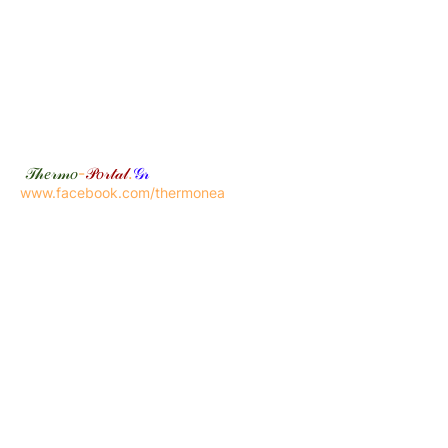
𝒯𝒽𝑒𝓇𝓂𝑜
-
𝒫𝑜𝓇𝓉𝒶𝓁
.
𝒢𝓇
www.facebook.com/thermonea