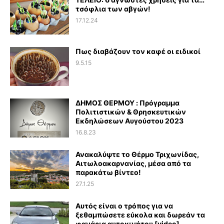
τσόφλια των αβγών!
17.12.24
Πως διαβάζουν τον καφέ οι ειδικοί
9.5.15
ΔΗΜΟΣ ΘΕΡΜΟΥ : Πρόγραμμα
Πολιτιστικών & Θρησκευτικών
Εκδηλώσεων Αυγούστου 2023
16.8.23
Ανακαλύψτε το Θέρμο Τριχωνίδας,
Αιτωλοακαρνανίας, μέσα από τα
παρακάτω βίντεο!
27.1.25
Αυτός είναι ο τρόπος για να
ξεθαμπώσετε εύκολα και δωρεάν τα
φανάρια αυτοκινήτου [video]