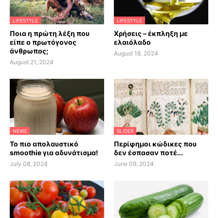
LIFESTYLE
LIFESTYLE
Ποια η πρώτη λέξη που
Χρήσεις – έκπληξη με
είπε ο πρωτόγονος
ελαιόλαδο
άνθρωπος;
August 18, 2024
August 21, 2024
NEWS
SLIDER
Το πιο απολαυστικό
Περίφημοι κώδικες που
smoothie για αδυνάτισμα!
δεν έσπασαν ποτέ...
July 08, 2024
June 09, 2024