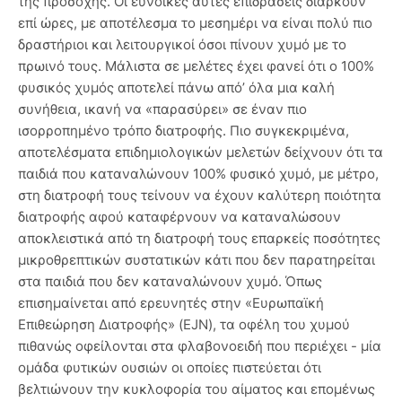
της προσοχής. Οι ευνοϊκές αυτές επιδράσεις διαρκούν
επί ώρες, με αποτέλεσμα το μεσημέρι να είναι πολύ πιο
δραστήριοι και λειτουργικοί όσοι πίνουν χυμό με το
πρωινό τους. Μάλιστα σε μελέτες έχει φανεί ότι ο 100%
φυσικός χυμός αποτελεί πάνω από’ όλα μια καλή
συνήθεια, ικανή να «παρασύρει» σε έναν πιο
ισορροπημένο τρόπο διατροφής. Πιο συγκεκριμένα,
αποτελέσματα επιδημιολογικών μελετών δείχνουν ότι τα
παιδιά που καταναλώνουν 100% φυσικό χυμό, με μέτρο,
στη διατροφή τους τείνουν να έχουν καλύτερη ποιότητα
διατροφής αφού καταφέρνουν να καταναλώσουν
αποκλειστικά από τη διατροφή τους επαρκείς ποσότητες
μικροθρεπτικών συστατικών κάτι που δεν παρατηρείται
στα παιδιά που δεν καταναλώνουν χυμό. Όπως
επισημαίνεται από ερευνητές στην «Ευρωπαϊκή
Επιθεώρηση Διατροφής» (EJN), τα οφέλη του χυμού
πιθανώς οφείλονται στα φλαβονοειδή που περιέχει - μία
ομάδα φυτικών ουσιών οι οποίες πιστεύεται ότι
βελτιώνουν την κυκλοφορία του αίματος και επομένως