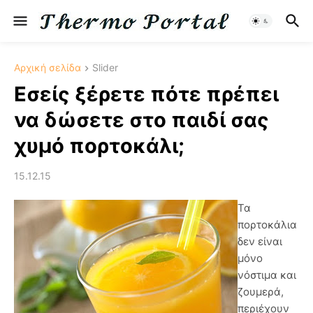
Αρχική σελίδα
Slider
Εσείς ξέρετε πότε πρέπει
να δώσετε στο παιδί σας
χυμό πορτοκάλι;
15.12.15
Τα
πορτοκάλια
δεν είναι
μόνο
νόστιμα και
ζουμερά,
περιέχουν