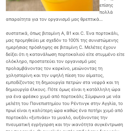
επίσης
πολλά
απαραίτητα για τον οργανισμό μας θρεπτικά...
συστατικά, όπως βιταμίνη Α, Β1 και C. Ένα πορτοκάλι,
μας προμηθεύει με σχεδόν το 100% της συνιστώμενης
ημερήσιας πρόσληψης σε βιταμίνη C. Μελέτες έχουν
δείξει ότι η κατανάλωση πορτοκαλιού είτε στυμμένο είτε
ολόκληρο, προστατεύει τον οργανισμό μας
προλαμβάνοντας τον καρκίνο, μειώνοντας τη
χοληστερίνη και την υψηλή πίεση του αίματος,
εμποδίζοντας τη δημιουργία πετρών στα νεφρά και τη
δημιουργία έλκους. Πότε όμως είναι η κατάλληλη ώρα
για ένα φρέσκο χυμό από πορτοκάλι; Σύμφωνα με νέα
μελέτη του Πανεπιστημίου του Ρέντινγκ στην Αγγλία, το
πρωί είναι η καλύτερη ώρα καθώς ένα ποτήρι χυμό από
πορτοκάλι «ξυπνάει» το μυαλό, αυξάνοντας την
πνευματική εγρήγορση και την ικανότητα συγκέντρωση