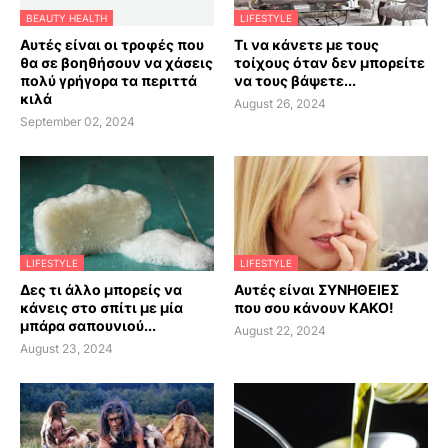
BEAUTY HEALTH
LIFESTYLE
Αυτές είναι οι τροφές που
Τι να κάνετε με τους
θα σε βοηθήσουν να χάσεις
τοίχους όταν δεν μπορείτε
πολύ γρήγορα τα περιττά
να τους βάψετε...
κιλά
August 26, 2024
September 02, 2024
LIFESTYLE
LIFESTYLE
Δες τι άλλο μπορείς να
Αυτές είναι ΣΥΝΗΘΕΙΕΣ
κάνεις στο σπίτι με μία
που σου κάνουν ΚΑΚΟ!
μπάρα σαπουνιού...
August 22, 2024
August 23, 2024