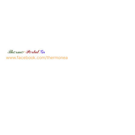
𝒯𝒽𝑒𝓇𝓂𝑜
-
𝒫𝑜𝓇𝓉𝒶𝓁
.
𝒢𝓇
www.facebook.com/thermonea