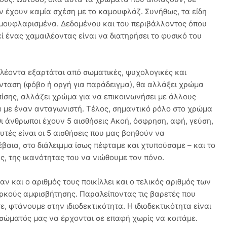
εν έχουν καμία σχέση με το καμουφλάζ. Συνήθως, τα είδη
αμουφλαρισμένα. Δεδομένου και του περιβάλλοντος όπου
ί ένας χαμαιλέοντας είναι να διατηρήσει το φυσικό του
λέοντα εξαρτάται από σωματικές, ψυχολογικές και
νταση (φόβο ή οργή για παράδειγμα), θα αλλάξει χρώμα
πίσης, αλλάζει χρώμα για να επικοινωνήσει με άλλους
α με έναν ανταγωνιστή. Τέλος, σημαντικό ρόλο στο χρώμα
Οι άνθρωποι έχουν 5 αισθήσεις Ακοή, όσφρηση, αφή, γεύση,
τές είναι οι 5 αισθήσεις που μας βοηθούν να
αια, στο διάλειμμα ίσως πέφταμε και χτυπούσαμε – και το
, της ικανότητας του να νιώθουμε τον πόνο.
ν και ο αριθμός τους ποικίλλει και ο τελικός αριθμός των
αρκούς αμφισβήτησης. Παραλείποντας τις βαρετές που
 φτάνουμε στην ιδιοδεκτικότητα. Η ιδιοδεκτικότητα είναι
υ σώματός μας να έρχονται σε επαφή χωρίς να κοιτάμε.