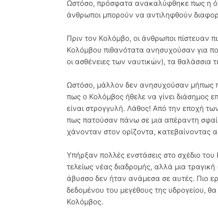
Ωστόσο, πρόσφατα ανακαλύφθηκε πως η όλη
άνθρωποι μπορούν να αντιληφθούν διαφορε
Πριν τον Κολόμβο, οι άνθρωποι πίστευαν π
Κολόμβου πιθανότατα ανησυχούσαν για πο
οι ασθένειες των ναυτικών), τα θαλάσσια τ
Ωστόσο, μάλλον δεν ανησυχούσαν μήπως π
πως ο Κολόμβος ήθελε να γίνει διάσημος ε
είναι στρογγυλή. Λάθος! Από την εποχή τ
πως πατούσαν πάνω σε μια απέραντη σφαίρα
χάνονταν στον ορίζοντα, κατεβαίνοντας 
Υπήρξαν πολλές ενστάσεις στο σχέδιο του 
τελείως νέας διαδρομής, αλλά μια τραγική
άβυσσο δεν ήταν ανάμεσα σε αυτές. Πιο ερι
δεδομένου του μεγέθους της υδρογείου, θα
Κολόμβος.