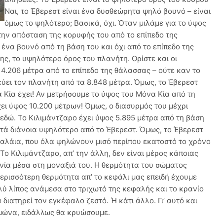
Ναι, το Έβερεστ είναι ένα δυσθεώρητα ψηλό βουνό – είναι
όμως το ψηλότερο; Βασικά, όχι. Όταν μιλάμε για το ύψος
ην απόσταση της κορυφής του από το επίπεδο της
ένα βουνό από τη βάση του και όχι από το επίπεδο της
ς, το υψηλότερο όρος του πλανήτη. Ορίστε και οι
 4.206 μέτρα από το επίπεδο της θάλασσας – ούτε καν το
εύει τον πλανήτη από τα 8.848 μέτρα. Όμως, το Έβερεστ
 Κία έχει! Αν μετρήσουμε το ύψος του Μόνα Κία από τη
χει ύψος 10.200 μέτρων! Όμως, ο διασυρμός του μέχρι
εδώ. Το Κιλιμάντζαρο έχει ύψος 5.895 μέτρα από τη βάση
ατά διάνοια υψηλότερο από το Έβερεστ. Όμως, το Έβερεστ
 Ιμαλάια, που όλα ψηλώνουν μισό περίπου εκατοστό το χρόνο
ο Κιλιμάντζαρο, απ’ την άλλη, δεν είναι μέρος κάποιας
νία μέσα στη μοναξιά του. Η θερμότητα του σώματος
ερισσότερη θερμότητα απ’ το κεφάλι μας επειδή έχουμε
ολύ λίπος ανάμεσα στο τριχωτό της κεφαλής και το κρανίο
 διατηρεί τον εγκέφαλο ζεστό. Ή κάτι άλλο. Γι’ αυτό και
μώνα, ειδάλλως θα κρυώσουμε.