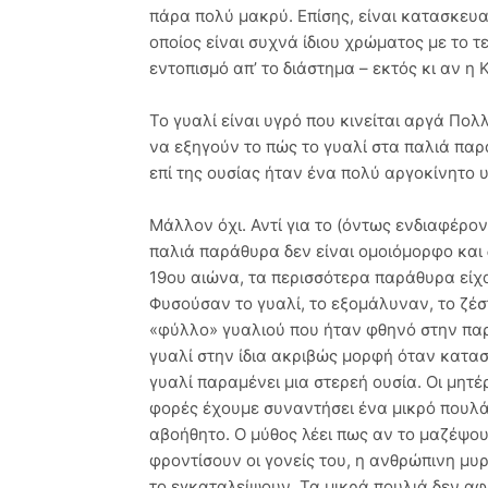
πάρα πολύ μακρύ. Επίσης, είναι κατασκευ
οποίος είναι συχνά ίδιου χρώματος με το τ
εντοπισμό απ’ το διάστημα – εκτός κι αν η 
Το γυαλί είναι υγρό που κινείται αργά Πο
να εξηγούν το πώς το γυαλί στα παλιά παρ
επί της ουσίας ήταν ένα πολύ αργοκίνητο υ
Μάλλον όχι. Αντί για το (όντως ενδιαφέρον
παλιά παράθυρα δεν είναι ομοιόμορφο και 
19ου αιώνα, τα περισσότερα παράθυρα είχ
Φυσούσαν το γυαλί, το εξομάλυναν, το ζέσ
«φύλλο» γυαλιού που ήταν φθηνό στην πα
γυαλί στην ίδια ακριβώς μορφή όταν κατα
γυαλί παραμένει μια στερεή ουσία. Οι μητέ
φορές έχουμε συναντήσει ένα μικρό πουλά
αβοήθητο. Ο μύθος λέει πως αν το μαζέψου
φροντίσουν οι γονείς του, η ανθρώπινη μ
το εγκαταλείψουν. Τα μικρά πουλιά δεν αφ