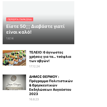
ΠΕΡΊΕΡΓΑ ΠΑΡΆΞΕΝΑ
Είστε 50;;; Διαβάστε γιατί
είναι καλό!
1.6.14
ΤΕΛΕΙΟ: 6 άγνωστες
χρήσεις για τα… τσόφλια
των αβγών!
17.12.24
ΔΗΜΟΣ ΘΕΡΜΟΥ :
Πρόγραμμα Πολιτιστικών
& Θρησκευτικών
Εκδηλώσεων Αυγούστου
2023
16.8.23