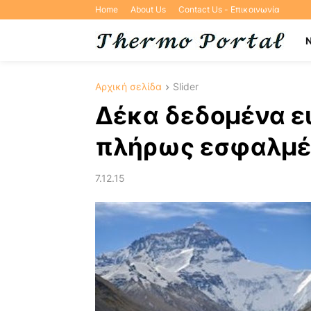
Home
About Us
Contact Us - Επικοινωνία
Αρχική σελίδα
Slider
Δέκα δεδομένα ε
πλήρως εσφαλμέ
7.12.15