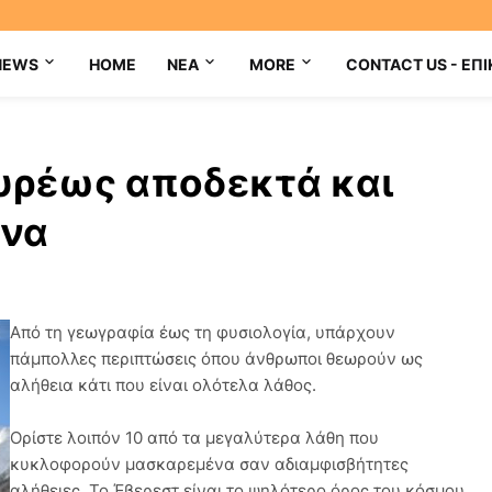
NEWS
HOME
NEA
MORE
CONTACT US - ΕΠΙ
υρέως αποδεκτά και
να
Από τη γεωγραφία έως τη φυσιολογία, υπάρχουν
πάμπολλες περιπτώσεις όπου άνθρωποι θεωρούν ως
αλήθεια κάτι που είναι ολότελα λάθος.
Ορίστε λοιπόν 10 από τα μεγαλύτερα λάθη που
κυκλοφορούν μασκαρεμένα σαν αδιαμφισβήτητες
αλήθειες. Το Έβερεστ είναι το ψηλότερο όρος του κόσμου