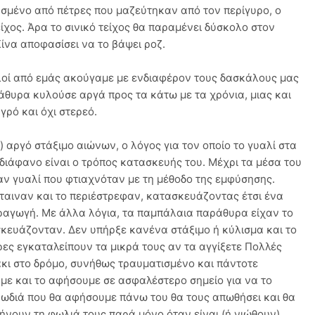
ασμένο από πέτρες που μαζεύτηκαν από τον περίγυρο, ο
είχος. Άρα το σινικό τείχος θα παραμένει δύσκολο στον
Κίνα αποφασίσει να το βάψει ροζ.
λλοί από εμάς ακούγαμε με ενδιαφέρον τους δασκάλους μας
άθυρα κυλούσε αργά προς τα κάτω με τα χρόνια, μιας και
γρό και όχι στερεό.
) αργό στάξιμο αιώνων, ο λόγος για τον οποίο το γυαλί στα
διάφανο είναι ο τρόπος κατασκευής του. Μέχρι τα μέσα του
αν γυαλί που φτιαχνόταν με τη μέθοδο της εμφύσησης.
ταιναν και το περιέστρεφαν, κατασκευάζοντας έτσι ένα
ραγωγή. Με άλλα λόγια, τα παμπάλαια παράθυρα είχαν το
σκευάζονταν. Δεν υπήρξε κανένα στάξιμο ή κύλισμα και το
ρες εγκαταλείπουν τα μικρά τους αν τα αγγίξετε Πολλές
κι στο δρόμο, συνήθως τραυματισμένο και πάντοτε
με και το αφήσουμε σε ασφαλέστερο σημείο για να το
υρωδιά που θα αφήσουμε πάνω του θα τους απωθήσει και θα
ήνουν τη φωλιά τους παρά μόνο όταν είναι (ή νιώθουν)