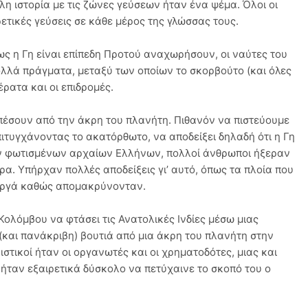
 ιστορία με τις ζώνες γεύσεων ήταν ένα ψέμα. Όλοι οι
τικές γεύσεις σε κάθε μέρος της γλώσσας τους.
ως η Γη είναι επίπεδη Προτού αναχωρήσουν, οι ναύτες του
λλά πράγματα, μεταξύ των οποίων το σκορβούτο (και όλες
έρατα και οι επιδρομές.
έσουν από την άκρη του πλανήτη. Πιθανόν να πιστεύουμε
πιτυγχάνοντας το ακατόρθωτο, να αποδείξει δηλαδή ότι η Γη
ων φωτισμένων αρχαίων Ελλήνων, πολλοί άνθρωποι ήξεραν
. Υπήρχαν πολλές αποδείξεις γι’ αυτό, όπως τα πλοία που
αργά καθώς απομακρύνονταν.
Κολόμβου να φτάσει τις Ανατολικές Ινδίες μέσω μιας
 (και πανάκριβη) βουτιά από μια άκρη του πλανήτη στην
στικοί ήταν οι οργανωτές και οι χρηματοδότες, μιας και
 ήταν εξαιρετικά δύσκολο να πετύχαινε το σκοπό του ο