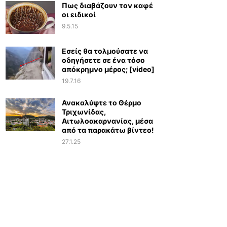
Πως διαβάζουν τον καφέ
οι ειδικοί
9.5.15
Εσείς θα τολμούσατε να
οδηγήσετε σε ένα τόσο
απόκρημνο μέρος; [video]
19.7.16
Ανακαλύψτε το Θέρμο
Τριχωνίδας,
Αιτωλοακαρνανίας, μέσα
από τα παρακάτω βίντεο!
27.1.25