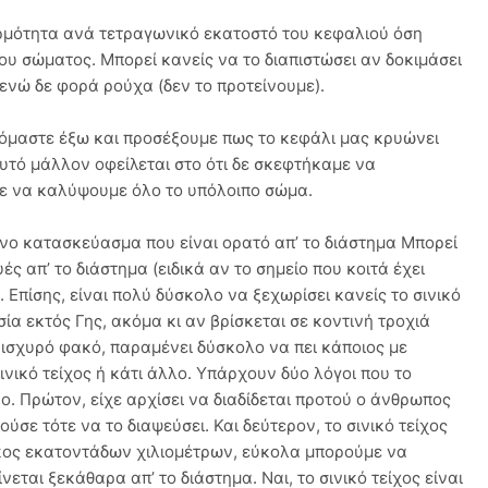
ερμότητα ανά τετραγωνικό εκατοστό του κεφαλιού όση
ου σώματος. Μπορεί κανείς να το διαπιστώσει αν δοκιμάσει
 ενώ δε φορά ρούχα (δεν το προτείνουμε).
κόμαστε έξω και προσέξουμε πως το κεφάλι μας κρυώνει
υτό μάλλον οφείλεται στο ότι δε σκεφτήκαμε να
ε να καλύψουμε όλο το υπόλοιπο σώμα.
πινο κατασκεύασμα που είναι ορατό απ’ το διάστημα Μπορεί
ς απ’ το διάστημα (ειδικά αν το σημείο που κοιτά έχει
. Επίσης, είναι πολύ δύσκολο να ξεχωρίσει κανείς το σινικό
ία εκτός Γης, ακόμα κι αν βρίσκεται σε κοντινή τροχιά
 ισχυρό φακό, παραμένει δύσκολο να πει κάποιος με
σινικό τείχος ή κάτι άλλο. Υπάρχουν δύο λόγοι που το
ο. Πρώτον, είχε αρχίσει να διαδίδεται προτού ο άνθρωπος
ύσε τότε να το διαψεύσει. Και δεύτερον, το σινικό τείχος
μήκος εκατοντάδων χιλιομέτρων, εύκολα μπορούμε να
ται ξεκάθαρα απ’ το διάστημα. Ναι, το σινικό τείχος είναι