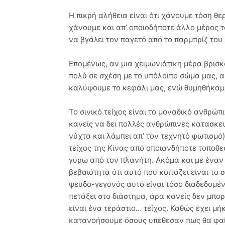
Η πικρή αλήθεια είναι ότι χάνουμε τόση θ
χάνουμε και απ’ οποιοδήποτε άλλο μέρος τ
να βγάλει τον παγετό από το παρμπρίζ του
Επομένως, αν μια χειμωνιάτικη μέρα βρισ
πολύ σε σχέση με το υπόλοιπο σώμα μας, α
καλύψουμε το κεφάλι μας, ενώ θυμηθήκαμ
Το σινικό τείχος είναι το μοναδικό ανθρώ
κανείς να δει πολλές ανθρώπινες κατασκευέ
νύχτα και λάμπει απ’ τον τεχνητό φωτισμό)
τείχος της Κίνας από οποιανδήποτε τοποθεσ
γύρω από τον πλανήτη. Ακόμα και με έναν
βεβαιότητα ότι αυτό που κοιτάζει είναι το 
ψευδο-γεγονός αυτό είναι τόσο διαδεδομέν
πετάξει στο διάστημα, άρα κανείς δεν μπορο
είναι ένα τεράστιο… τείχος. Καθώς έχει 
κατανοήσουμε όσους υπέθεσαν πως θα φαίνε