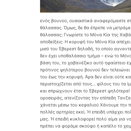
ενός βουνού, ουσιαστικά αναφερόμαστε στ
θάλασσας. Όμως, δε θα έπρεπε να μετράμε 
θάλασσας; Γνωρίστε το Μόνα Κία της Χαβάη
αποδείξεις: Η κορυφή του Μόνα Κία απέχει
μισό του Έβερεστ δηλαδή, το οποίο αγναντ
δεν έχει υποθαλάσσιο τμήμα – ενώ το Μόνα
βάση του, το χαβανέζικο αυτό ηφαίστειο έ
πρότινος ψηλότερου βουνού δεν τελειώνει 
του έως την κορυφή. Άρα δεν είναι ούτε κ
περιστοιχίζεται από τους... φίλους του τα
και σπρώχνουν έτσι το Έβερεστ ψηλότερα! Τ
οροσειράς, ατενίζοντας την επίπεδη Τανζα
χάνεται μέσω του κεφαλιού Χάνουμε την π
πολλές αρτηρίες εκεί. Ή επειδή υπάρχει π
μας. Ή επειδή κυκλοφορεί πολύ αίμα για να
πρέπει να φοράμε σκούφο ή καπέλο το χει