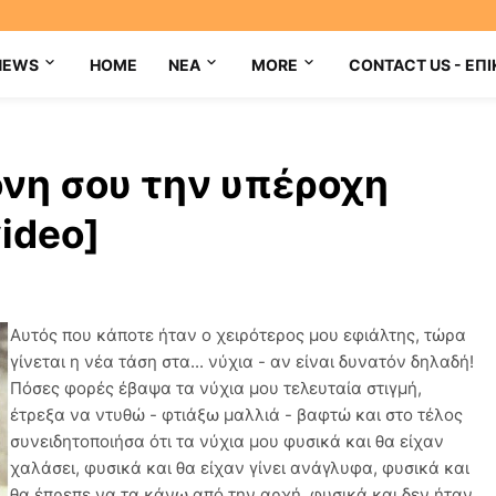
NEWS
HOME
NEA
MORE
CONTACT US - ΕΠΙ
όνη σου την υπέροχη
ideo]
Αυτός που κάποτε ήταν ο χειρότερος μου εφιάλτης, τώρα
γίνεται η νέα τάση στα... νύχια - αν είναι δυνατόν δηλαδή!
Πόσες φορές έβαψα τα νύχια μου τελευταία στιγμή,
έτρεξα να ντυθώ - φτιάξω μαλλιά - βαφτώ και στο τέλος
συνειδητοποιήσα ότι τα νύχια μου φυσικά και θα είχαν
χαλάσει, φυσικά και θα είχαν γίνει ανάγλυφα, φυσικά και
θα έπρεπε να τα κάνω από την αρχή, φυσικά και δεν ήταν