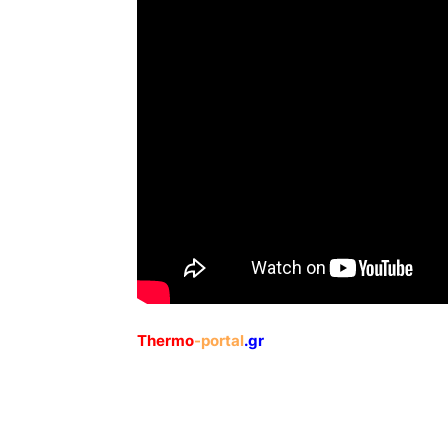
Thermo
-portal
.gr