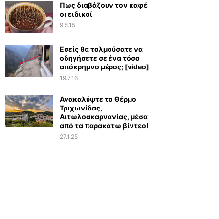
Πως διαβάζουν τον καφέ
οι ειδικοί
9.5.15
Εσείς θα τολμούσατε να
οδηγήσετε σε ένα τόσο
απόκρημνο μέρος; [video]
19.7.16
Ανακαλύψτε το Θέρμο
Τριχωνίδας,
Αιτωλοακαρνανίας, μέσα
από τα παρακάτω βίντεο!
27.1.25