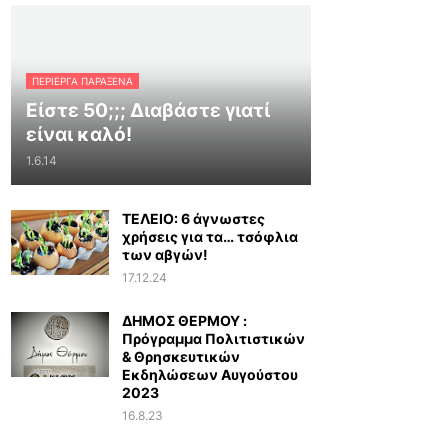
ΠΕΡΊΕΡΓΑ ΠΑΡΆΞΕΝΑ
Είστε 50;;; Διαβάστε γιατί
είναι καλό!
1.6.14
ΤΕΛΕΙΟ: 6 άγνωστες
χρήσεις για τα… τσόφλια
των αβγών!
17.12.24
ΔΗΜΟΣ ΘΕΡΜΟΥ :
Πρόγραμμα Πολιτιστικών
& Θρησκευτικών
Εκδηλώσεων Αυγούστου
2023
16.8.23