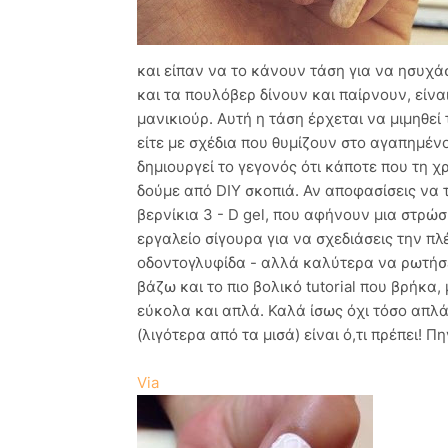
και είπαν να το κάνουν τάση για να ησυχά
και τα πουλόβερ δίνουν και παίρνουν, είναι
μανικιούρ. Αυτή η τάση έρχεται να μιμηθε
είτε με σχέδια που θυμίζουν στο αγαπημέ
δημιουργεί το γεγονός ότι κάποτε που τη χ
δούμε από DIY σκοπιά. Αν αποφασίσεις να τ
βερνίκια 3 - D gel, που αφήνουν μια στρώσ
εργαλείο σίγουρα για να σχεδιάσεις την πλέ
οδοντογλυφίδα - αλλά καλύτερα να ρωτήσε
βάζω και το πιο βολικό tutorial που βρήκα,
εύκολα και απλά. Καλά ίσως όχι τόσο απλά
(λιγότερα από τα μισά) είναι ό,τι πρέπει! Π
Via