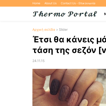
Home
About Us
Contact Us - Επικοινωνία
Αρχική σελίδα
Slider
Έτσι θα κάνεις μ
τάση της σεζόν [v
24.11.15