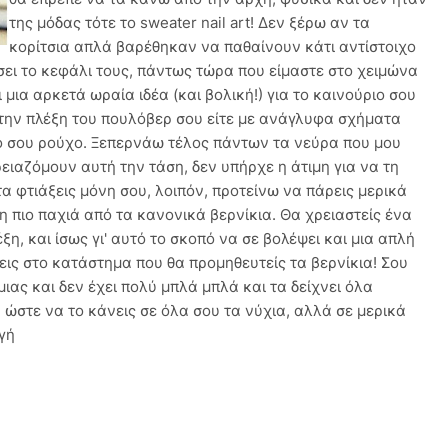
της μόδας τότε το sweater nail art! Δεν ξέρω αν τα
κορίτσια απλά βαρέθηκαν να παθαίνουν κάτι αντίστοιχo
σει το κεφάλι τους, πάντως τώρα που είμαστε στο χειμώνα
 μια αρκετά ωραία ιδέα (και βολική!) για το καινούριο σου
ί την πλέξη του πουλόβερ σου είτε με ανάγλυφα σχήματα
νο σου ρούχο. Ξεπερνάω τέλος πάντων τα νεύρα που μου
ρειαζόμουν αυτή την τάση, δεν υπήρχε η άτιμη για να τη
α φτιάξεις μόνη σου, λοιπόν, προτείνω να πάρεις μερικά
η πιο παχιά από τα κανονικά βερνίκια. Θα χρειαστείς ένα
ξη, και ίσως γι' αυτό το σκοπό να σε βολέψει και μια απλή
ις στο κατάστημα που θα προμηθευτείς τα βερνίκια! Σου
 μιας και δεν έχει πολύ μπλά μπλά και τα δείχνει όλα
 ώστε να το κάνεις σε όλα σου τα νύχια, αλλά σε μερικά
ηγή