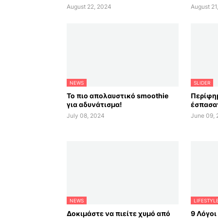
August 22, 2024
August 21
NEWS
SLIDER
Το πιο απολαυστικό smoothie
Περίφημ
για αδυνάτισμα!
έσπασαν
July 08, 2024
June 09,
NEWS
LIFESTYL
Δοκιμάστε να πιείτε χυμό από
9 Λόγοι