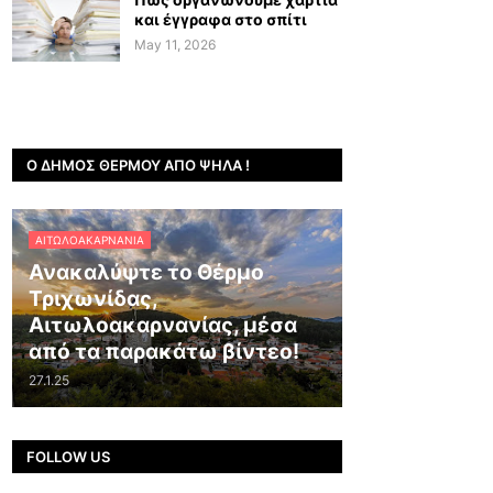
και έγγραφα στο σπίτι
May 11, 2026
Ο ΔΉΜΟΣ ΘΈΡΜΟΥ ΑΠΌ ΨΗΛΆ !
ΑΙΤΩΛΟΑΚΑΡΝΑΝΊΑ
Ανακαλύψτε το Θέρμο
Τριχωνίδας,
Αιτωλοακαρνανίας, μέσα
από τα παρακάτω βίντεο!
27.1.25
FOLLOW US