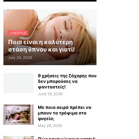
LIFESTYLE
Ποια είναι η καλύτερη
στάση ύπνου και γιατί!
July 24, 2026
9 χρήσεις της ζάχαρης που
δεν μπορούσες να
φανταστείς!
June 19, 2026
Με ποια σειρά πρέπει να
μπουν τα τρόφιμα στο
ψυγείο;
May 28, 2026
Πώς οργανώνουμε χαρτιά