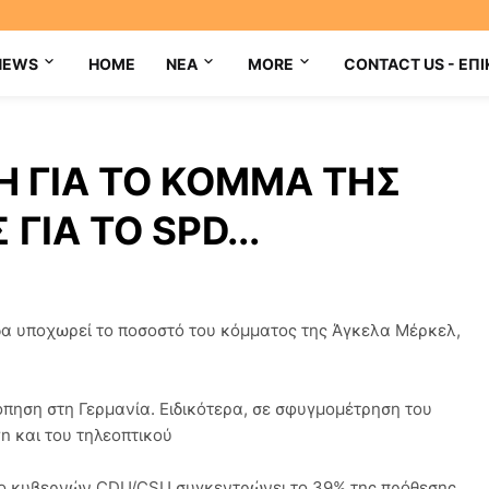
NEWS
HOME
NEA
MORE
CONTACT US - ΕΠΙ
Η ΓΙΑ ΤΟ ΚΟΜΜΑ ΤΗΣ
ΓΙΑ ΤΟ SPD...
δα υποχωρεί το ποσοστό του κόμματος της Άγκελα Μέρκελ,
πηση στη Γερμανία. Ειδικότερα, σε σφυγμομέτρηση του
rn και του τηλεοπτικού
το κυβερνών CDU/CSU συγκεντρώνει το 39% της πρόθεσης