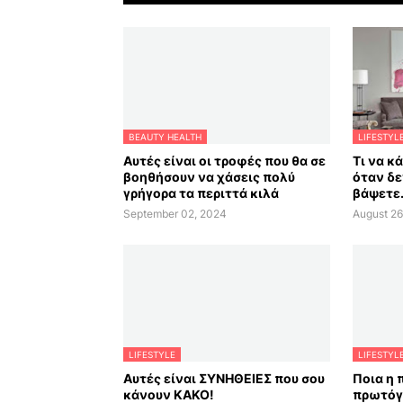
BEAUTY HEALTH
LIFESTYL
Αυτές είναι οι τροφές που θα σε
Τι να κ
βοηθήσουν να χάσεις πολύ
όταν δε
γρήγορα τα περιττά κιλά
βάψετε.
September 02, 2024
August 26
LIFESTYLE
LIFESTYL
Αυτές είναι ΣΥΝΗΘΕΙΕΣ που σου
Ποια η 
κάνουν ΚΑΚΟ!
πρωτόγ