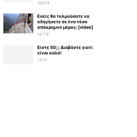
18.6.14
Εσείς θα τολμούσατε να
οδηγήσετε σε ένα τόσο
απόκρημνο μέρος; [video]
19.7.16
Είστε 50;;; Διαβάστε γιατί
είναι καλό!
1.6.14