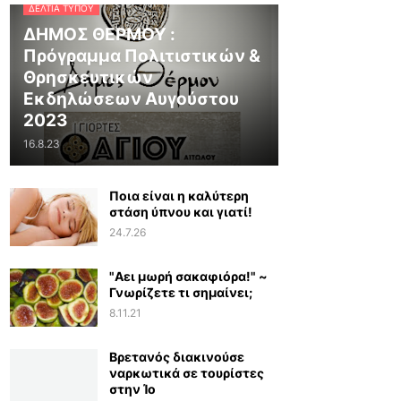
ΔΕΛΤΊΑ ΤΎΠΟΥ
ΔΗΜΟΣ ΘΕΡΜΟΥ :
Πρόγραμμα Πολιτιστικών &
Θρησκευτικών
Εκδηλώσεων Αυγούστου
2023
16.8.23
Ποια είναι η καλύτερη
στάση ύπνου και γιατί!
24.7.26
"Αει μωρή σακαφιόρα!" ~
Γνωρίζετε τι σημαίνει;
8.11.21
Βρετανός διακινούσε
ναρκωτικά σε τουρίστες
στην Ίο