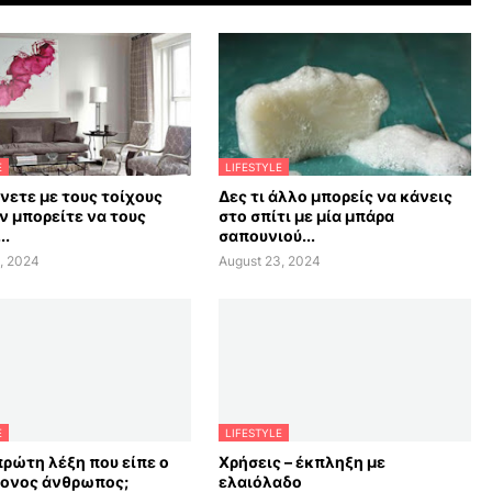
E
LIFESTYLE
άνετε με τους τοίχους
Δες τι άλλο μπορείς να κάνεις
ν μπορείτε να τους
στο σπίτι με μία μπάρα
..
σαπουνιού...
, 2024
August 23, 2024
E
LIFESTYLE
πρώτη λέξη που είπε ο
Χρήσεις – έκπληξη με
ονος άνθρωπος;
ελαιόλαδο