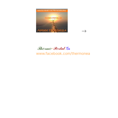
-->
𝒯𝒽𝑒𝓇𝓂𝑜
-
𝒫𝑜𝓇𝓉𝒶𝓁
.
𝒢𝓇
www.facebook.com/thermonea