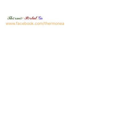
𝒯𝒽𝑒𝓇𝓂𝑜
-
𝒫𝑜𝓇𝓉𝒶𝓁
.
𝒢𝓇
www.facebook.com/thermonea