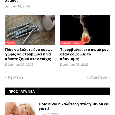
λεμόνι
January 18, 2026
NEWS
BEAUTY HEALTH
Πώς να βάλετε ένα καρφί
Τι συμβαίνει στο σώμα μας
χωρίς να στραβώσει ή να
όταν κόψουμε το
κάνετε ζημιά στον τοίχο;
κάπνισμα;
December 07, 2025
December 05, 2025
Νεότερη
Παλαιότερη
ΠΡΌΣΦΑΤΑ ΝΈΑ
Ποια είναι η καλύτερη στάση ύπνου και
γιατί!
July 24, 2026