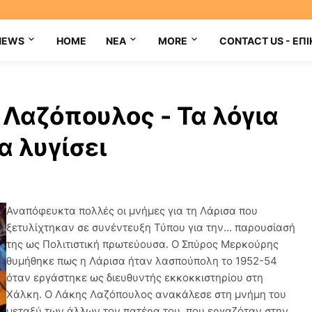
NEWS
HOME
NEA
MORE
CONTACT US - ΕΠΙ
Λαζόπουλος - Τα λόγια
α λυγίσει
Αναπόφευκτα πολλές οι μνήμες για τη Λάρισα που
ξετυλίχτηκαν σε συνέντευξη Τύπου για την... παρουσίασή
της ως Πολιτιστική πρωτεύουσα. Ο Σπύρος Μερκούρης
θυμήθηκε πως η Λάρισα ήταν λασπούπολη το 1952-54
όταν εργάστηκε ως διευθυντής εκκοκκιστηρίου στη
Χάλκη. Ο Λάκης Λαζόπουλος ανακάλεσε στη μνήμη του
μεταξύ των άλλων τον πατέρα του, που εργαζόταν στην