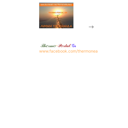
-->
𝒯𝒽𝑒𝓇𝓂𝑜
-
𝒫𝑜𝓇𝓉𝒶𝓁
.
𝒢𝓇
www.facebook.com/thermonea