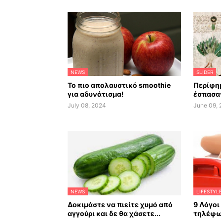
NEWS
SLIDER
Το πιο απολαυστικό smoothie
Περίφημ
για αδυνάτισμα!
έσπασαν
July 08, 2024
June 09,
NEWS
LIFESTYL
Δοκιμάστε να πιείτε χυμό από
9 Λόγοι
αγγούρι και δε θα χάσετε...
τηλέφω