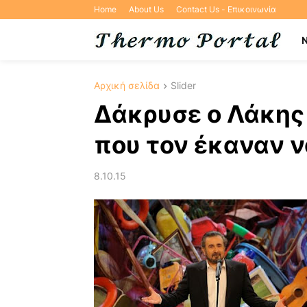
Home
About Us
Contact Us - Επικοινωνία
Αρχική σελίδα
Slider
Δάκρυσε ο Λάκης 
που τον έκαναν ν
8.10.15