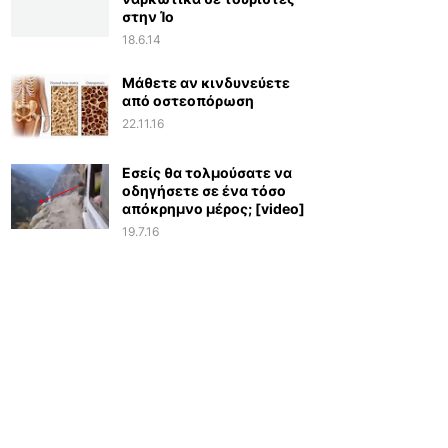
στην Ίο
18.6.14
Μάθετε αν κινδυνεύετε
από οστεοπόρωση
22.11.16
Εσείς θα τολμούσατε να
οδηγήσετε σε ένα τόσο
απόκρημνο μέρος; [video]
19.7.16