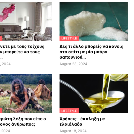
E
LIFESTYLE
άνετε με τους τοίχους
Δες τι άλλο μπορείς να κάνεις
ν μπορείτε να τους
στο σπίτι με μία μπάρα
..
σαπουνιού...
, 2024
August 23, 2024
E
LIFESTYLE
πρώτη λέξη που είπε ο
Χρήσεις – έκπληξη με
ονος άνθρωπος;
ελαιόλαδο
, 2024
August 18, 2024