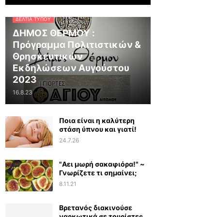
ΔΕΛΤΊΑ ΤΎΠΟΥ
ΔΗΜΟΣ ΘΕΡΜΟΥ :
Πρόγραμμα Πολιτιστικών &
Θρησκευτικών
Εκδηλώσεων Αυγούστου
2023
16.8.23
Ποια είναι η καλύτερη
στάση ύπνου και γιατί!
24.7.26
"Αει μωρή σακαφιόρα!" ~
Γνωρίζετε τι σημαίνει;
8.11.21
Βρετανός διακινούσε
ναρκωτικά σε τουρίστες