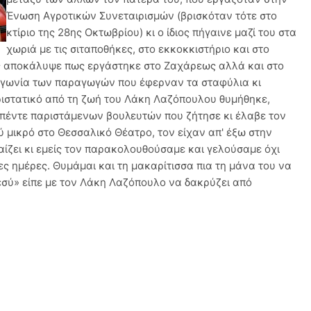
Ένωση Αγροτικών Συνεταιρισμών (βρισκόταν τότε στο
κτίριο της 28ης Οκτωβρίου) κι ο ίδιος πήγαινε μαζί του στα
χωριά με τις σιταποθήκες, στο εκκοκκιστήριο και στο
ός αποκάλυψε πως εργάστηκε στο Ζαχάρεως αλλά και στο
 αγωνία των παραγωγών που έφερναν τα σταφύλια κι
ριστατικό από τη ζωή του Λάκη Λαζόπουλου θυμήθηκε,
 πέντε παριστάμενων βουλευτών που ζήτησε κι έλαβε τον
ύ μικρό στο Θεσσαλικό Θέατρο, τον είχαν απ' έξω στην
παίζει κι εμείς τον παρακολουθούσαμε και γελούσαμε όχι
ς ημέρες. Θυμάμαι και τη μακαρίτισσα πια τη μάνα του να
 εσύ» είπε με τον Λάκη Λαζόπουλο να δακρύζει από