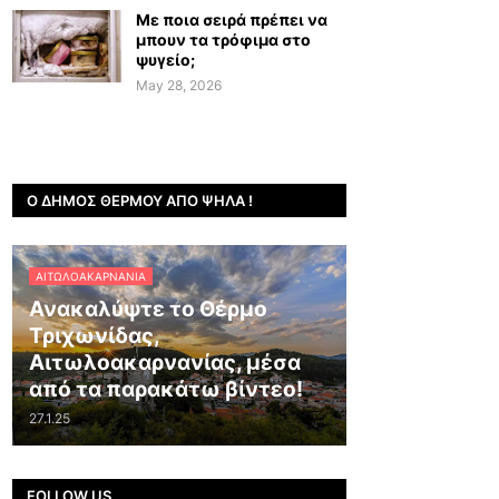
Με ποια σειρά πρέπει να
μπουν τα τρόφιμα στο
ψυγείο;
May 28, 2026
Ο ΔΉΜΟΣ ΘΈΡΜΟΥ ΑΠΌ ΨΗΛΆ !
ΑΙΤΩΛΟΑΚΑΡΝΑΝΊΑ
Ανακαλύψτε το Θέρμο
Τριχωνίδας,
Αιτωλοακαρνανίας, μέσα
από τα παρακάτω βίντεο!
27.1.25
FOLLOW US