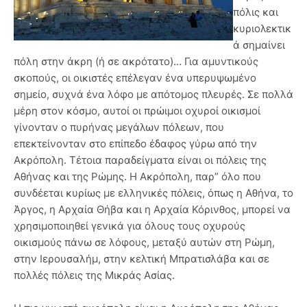
πόλις και
κυριολεκτικ
ά σημαίνει
πόλη στην άκρη (ή σε ακρότατο)… Για αμυντικούς
σκοπούς, οι οικιστές επέλεγαν ένα υπερυψωμένο
σημείο, συχνά ένα λόφο με απότομος πλευρές. Σε πολλά
μέρη στον κόσμο, αυτοί οι πρώιμοι οχυροί οικισμοί
γίνονταν ο πυρήνας μεγάλων πόλεων, που
επεκτείνονταν στο επίπεδο έδαφος γύρω από την
Ακρόπολη. Τέτοια παραδείγματα είναι οι πόλεις της
Αθήνας και της Ρώμης. Η Ακρόπολη, παρ” όλο που
συνδέεται κυρίως με ελληνικές πόλεις, όπως η Αθήνα, το
Άργος, η Αρχαία Θήβα και η Αρχαία Κόρινθος, μπορεί να
χρησιμοποιηθεί γενικά για όλους τους οχυρούς
οικισμούς πάνω σε λόφους, μεταξύ αυτών στη Ρώμη,
στην Ιερουσαλήμ, στην κελτική Μπρατισλάβα και σε
πολλές πόλεις της Μικράς Ασίας.