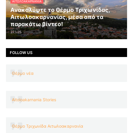
ΑΙΤΩΛΟΑΚΑΡΝΑΝΊΑ
Ανακαλύψτε το Θέρμο Τριχωνίδας,
Αιτωλοακαρνανίας, μέσα από τα
παρακάτω βίντεο!
27.1.25
FOLLOW US
Θέρμο νέα
Aitoloakarnania Stories
Θέρμο Τριχωνίδα Αιτωλοακαρνανία