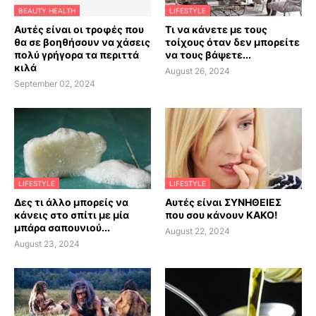
BEAUTY HEALTH
LIFESTYLE
Αυτές είναι οι τροφές που
Τι να κάνετε με τους
θα σε βοηθήσουν να χάσεις
τοίχους όταν δεν μπορείτε
πολύ γρήγορα τα περιττά
να τους βάψετε...
κιλά
August 26, 2024
September 02, 2024
LIFESTYLE
LIFESTYLE
Δες τι άλλο μπορείς να
Αυτές είναι ΣΥΝΗΘΕΙΕΣ
κάνεις στο σπίτι με μία
που σου κάνουν ΚΑΚΟ!
μπάρα σαπουνιού...
August 22, 2024
August 23, 2024