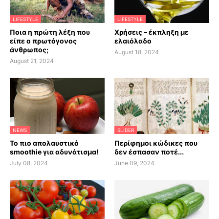
LIFESTYLE
LIFESTYLE
Ποια η πρώτη λέξη που
Χρήσεις – έκπληξη με
είπε ο πρωτόγονος
ελαιόλαδο
άνθρωπος;
August 18, 2024
August 21, 2024
NEWS
SLIDER
Το πιο απολαυστικό
Περίφημοι κώδικες που
smoothie για αδυνάτισμα!
δεν έσπασαν ποτέ...
July 08, 2024
June 09, 2024