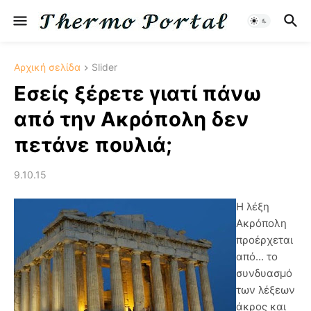
Αρχική σελίδα
Slider
Εσείς ξέρετε γιατί πάνω
από την Ακρόπολη δεν
πετάνε πουλιά;
9.10.15
Η λέξη
Ακρόπολη
προέρχεται
από... το
συνδυασμό
των λέξεων
άκρος και