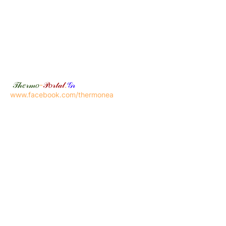
𝒯𝒽𝑒𝓇𝓂𝑜
-
𝒫𝑜𝓇𝓉𝒶𝓁
.
𝒢𝓇
www.facebook.com/thermonea