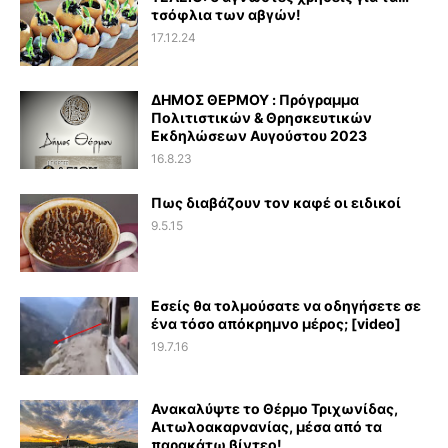
τσόφλια των αβγών!
17.12.24
ΔΗΜΟΣ ΘΕΡΜΟΥ : Πρόγραμμα
Πολιτιστικών & Θρησκευτικών
Εκδηλώσεων Αυγούστου 2023
16.8.23
Πως διαβάζουν τον καφέ οι ειδικοί
9.5.15
Εσείς θα τολμούσατε να οδηγήσετε σε
ένα τόσο απόκρημνο μέρος; [video]
19.7.16
Ανακαλύψτε το Θέρμο Τριχωνίδας,
Αιτωλοακαρνανίας, μέσα από τα
παρακάτω βίντεο!