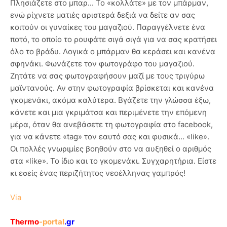
Πλησιάζετε στο μπαρ... Το «κολλάτε» με τον μπάρμαν,
ενώ ρίχνετε ματιές αριστερά δεξιά να δείτε αν σας
κοιτούν οι γυναίκες του μαγαζιού. Παραγγέλνετε ένα
ποτό, το οποίο το ρουφάτε σιγά σιγά για να σας κρατήσει
όλο το βράδυ. Λογικά ο μπάρμαν θα κεράσει και κανένα
σφηνάκι. Φωνάζετε τον φωτογράφο του μαγαζιού.
Ζητάτε να σας φωτογραφήσουν μαζί με τους τριγύρω
μαϊντανούς. Αν στην φωτογραφία βρίσκεται και κανένα
γκομενάκι, ακόμα καλύτερα. Βγάζετε την γλώσσα έξω,
κάνετε και μια γκριμάτσα και περιμένετε την επόμενη
μέρα, όταν θα ανεβάσετε τη φωτογραφία στο facebook,
για να κάνετε «tag» τον εαυτό σας και φυσικά... «like».
Οι πολλές γνωριμίες βοηθούν στο να αυξηθεί ο αριθμός
στα «like». Το ίδιο και το γκομενάκι. Συγχαρητήρια. Είστε
κι εσείς ένας περιζήτητος νεοέλληνας γαμπρός!
Via
Thermo
-portal
.gr