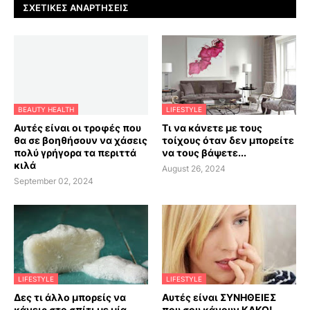
ΣΧΕΤΙΚΈΣ ΑΝΑΡΤΉΣΕΙΣ
BEAUTY HEALTH
LIFESTYLE
Αυτές είναι οι τροφές που
Τι να κάνετε με τους
θα σε βοηθήσουν να χάσεις
τοίχους όταν δεν μπορείτε
πολύ γρήγορα τα περιττά
να τους βάψετε...
κιλά
August 26, 2024
September 02, 2024
LIFESTYLE
LIFESTYLE
Δες τι άλλο μπορείς να
Αυτές είναι ΣΥΝΗΘΕΙΕΣ
κάνεις στο σπίτι με μία
που σου κάνουν ΚΑΚΟ!