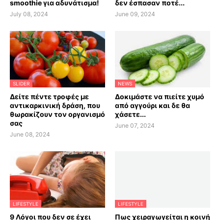
smoothie για αδυνάτισμα!
δεν έσπασαν ποτέ...
July 08, 2024
June 09, 2024
SLIDER
NEWS
Δείτε πέντε τροφές με
Δοκιμάστε να πιείτε χυμό
αντικαρκινική δράση, που
από αγγούρι και δε θα
θωρακίζουν τον οργανισμό
χάσετε...
σας
June 07, 2024
June 08, 2024
LIFESTYLE
LIFESTYLE
9 Λόγοι που δεν σε έχει
Πως χειραγωγείται η κοινή