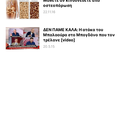
Μάθετε αν κινδυνεύετε από
οστεοπόρωση
22.11.16
ΔΕΝ ΠΑΜΕ ΚΑΛΑ: Η ατάκα του
Μπαλαούρα στο Μπογδάνο που τον
τρέλανε [video]
20.5.15