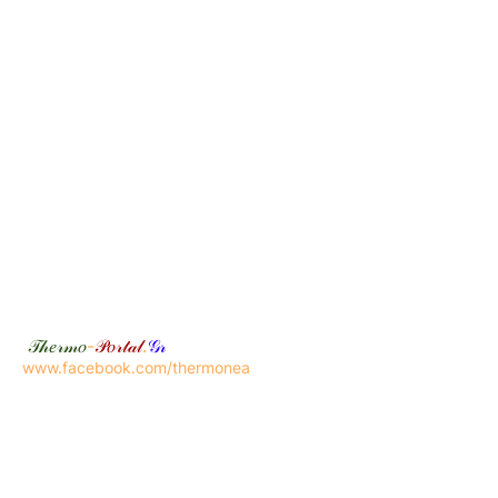
𝒯𝒽𝑒𝓇𝓂𝑜
-
𝒫𝑜𝓇𝓉𝒶𝓁
.
𝒢𝓇
www.facebook.com/thermonea