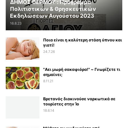
ΔΗΜΟΣ ΘΕΡΜΟΥ : Πρόγραμμα
Πολιτιστικών & Θρησκευτικών
Εκδηλώσεων Αυγούστου 2023
16.8.23
Ποια είναι η καλύτερη στάση ύπνου και
γιατί!
24.7.26
"Αει μωρή σακαφιόρα!" ~ Γνωρίζετε τι
σημαίνει;
8.11.21
Βρετανός διακινούσε ναρκωτικά σε
τουρίστες στην Ίο
18.6.14