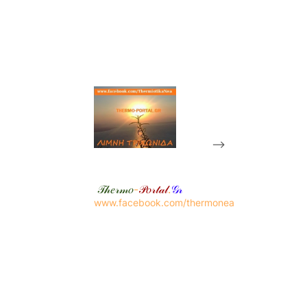
-->
𝒯𝒽𝑒𝓇𝓂𝑜
-
𝒫𝑜𝓇𝓉𝒶𝓁
.
𝒢𝓇
www.facebook.com/thermonea