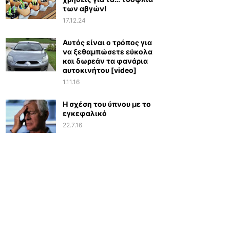
των αβγών!
17.12.24
Αυτός είναι ο τρόπος για
να ξεθαμπώσετε εύκολα
και δωρεάν τα φανάρια
αυτοκινήτου [video]
1.11.16
Η σχέση του ύπνου με το
εγκεφαλικό
22.7.16