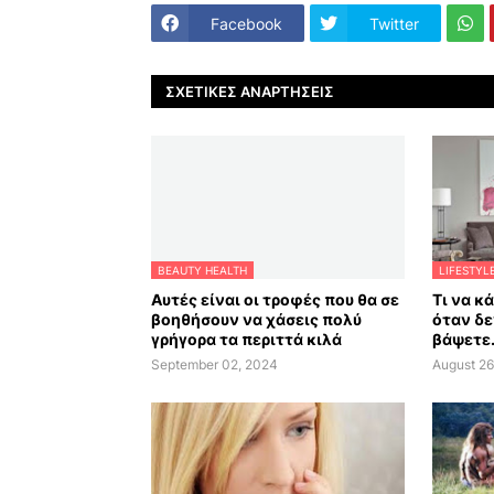
Facebook
Twitter
ΣΧΕΤΙΚΈΣ ΑΝΑΡΤΉΣΕΙΣ
BEAUTY HEALTH
LIFESTYL
Αυτές είναι οι τροφές που θα σε
Τι να κ
βοηθήσουν να χάσεις πολύ
όταν δε
γρήγορα τα περιττά κιλά
βάψετε.
September 02, 2024
August 26