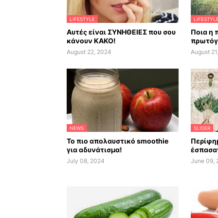
LIFESTYLE
LIFESTYL
Αυτές είναι ΣΥΝΗΘΕΙΕΣ που σου
Ποια η 
κάνουν ΚΑΚΟ!
πρωτόγ
August 22, 2024
August 21
NEWS
SLIDER
Το πιο απολαυστικό smoothie
Περίφημ
για αδυνάτισμα!
έσπασαν
July 08, 2024
June 09,