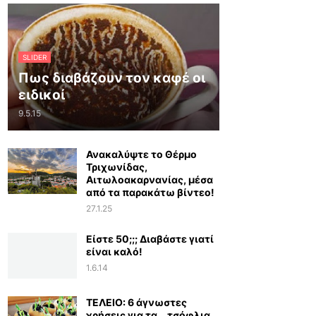
SLIDER
Πως διαβάζουν τον καφέ οι
ειδικοί
9.5.15
Ανακαλύψτε το Θέρμο
Τριχωνίδας,
Αιτωλοακαρνανίας, μέσα
από τα παρακάτω βίντεο!
27.1.25
Είστε 50;;; Διαβάστε γιατί
είναι καλό!
1.6.14
ΤΕΛΕΙΟ: 6 άγνωστες
χρήσεις για τα… τσόφλια