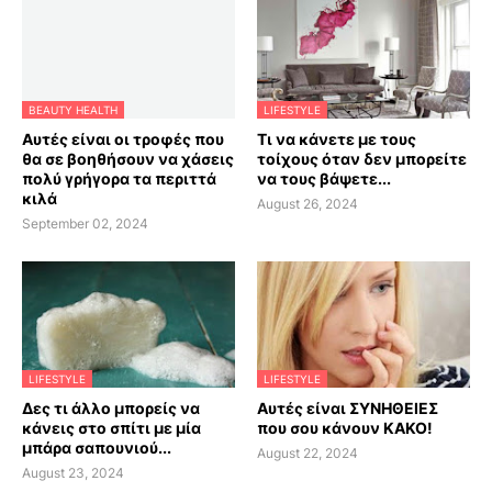
BEAUTY HEALTH
LIFESTYLE
Αυτές είναι οι τροφές που
Τι να κάνετε με τους
θα σε βοηθήσουν να χάσεις
τοίχους όταν δεν μπορείτε
πολύ γρήγορα τα περιττά
να τους βάψετε...
κιλά
August 26, 2024
September 02, 2024
LIFESTYLE
LIFESTYLE
Δες τι άλλο μπορείς να
Αυτές είναι ΣΥΝΗΘΕΙΕΣ
κάνεις στο σπίτι με μία
που σου κάνουν ΚΑΚΟ!
μπάρα σαπουνιού...
August 22, 2024
August 23, 2024