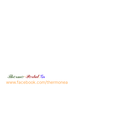
𝒯𝒽𝑒𝓇𝓂𝑜
-
𝒫𝑜𝓇𝓉𝒶𝓁
.
𝒢𝓇
www.facebook.com/thermonea