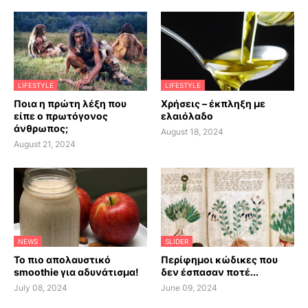
LIFESTYLE
LIFESTYLE
Ποια η πρώτη λέξη που
Χρήσεις – έκπληξη με
είπε ο πρωτόγονος
ελαιόλαδο
άνθρωπος;
August 18, 2024
August 21, 2024
NEWS
SLIDER
Το πιο απολαυστικό
Περίφημοι κώδικες που
smoothie για αδυνάτισμα!
δεν έσπασαν ποτέ...
July 08, 2024
June 09, 2024