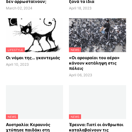
δεν αρρωσταίνουν;
ξανά τα ίδια
March 02, 2024
April 18, 2023
LIFESTYLE
NEWS
Οι νόμοι της… γκαντεμιάς
«Οι αρουραίοι του αέρα»
κάνουν κατάληψη στις
April 10, 2023
πόλεις
April 06, 2023
NEWS
NEWS
Αυστραλία: Κεραυνός
Έρευνα: Γιατί οι άνθρωποι
χτύπησε παιδάκι στη
καταλαβαίνουν τις