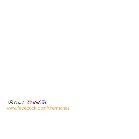
𝒯𝒽𝑒𝓇𝓂𝑜
-
𝒫𝑜𝓇𝓉𝒶𝓁
.
𝒢𝓇
www.facebook.com/thermonea