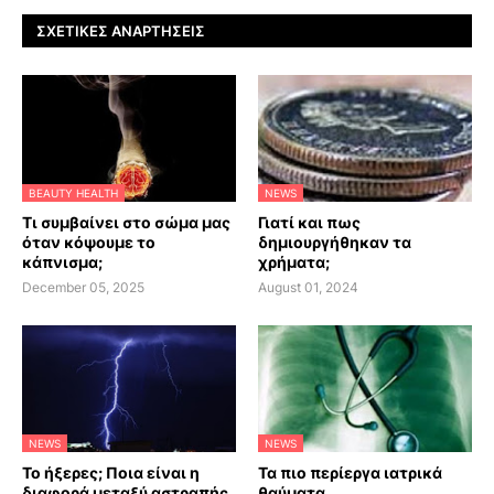
ΣΧΕΤΙΚΈΣ ΑΝΑΡΤΉΣΕΙΣ
BEAUTY HEALTH
NEWS
Τι συμβαίνει στο σώμα μας
Γιατί και πως
όταν κόψουμε το
δημιουργήθηκαν τα
κάπνισμα;
χρήματα;
December 05, 2025
August 01, 2024
NEWS
NEWS
Το ήξερες; Ποια είναι η
Τα πιο περίεργα ιατρικά
διαφορά μεταξύ αστραπής
θαύματα