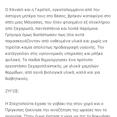
Ο Χάνσελ και η Γκρέτελ, εγκαταλειμμένοι από την
άστοργη μητέρα τους στο δάσος, βρήκαν καταφύγιο στο
σπίτι μιας Μάγισσας, που ήταν φτιαγμένο εξ ολοκλήρου
από ζαχαρωτά, παντεσπάνια και λοιπά παρόμοια.
Γρήγορα όμως διαπίστωσαν πως όλα αυτά
παρασκευάζονταν από νοθευμένα υλικά και χωρίς να
τηρείται καμία απολύτως προδιαγραφή υγιεινής. Την
κατάγγειλαν στις υγειονομικές υπηρεσίες και μπήκε
φυλακή. Τα παιδιά δημιούργησαν ένα πρότυπο
εργοστάσιο ζαχαροπλαστικής, με γλυκά χαμηλών
θερμίδων, από αγνά βιολογικά υλικά, καλά και για
διαβητικούς.
ΖΥΓΟΣ:
Η Σταχτοπούτα έχασε το γοβάκι της στον χορό και ο
Πρίγκιπας ξεκίνησε την αναζήτηση της ωραίας που το
φορούσε. Όταν όμως έφτασε η ώρα να της το δοκιμάσει,