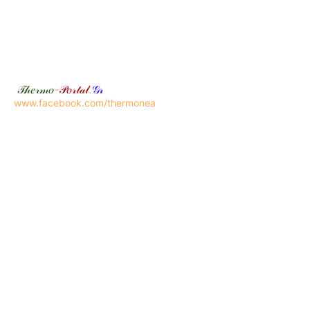
𝒯𝒽𝑒𝓇𝓂𝑜
-
𝒫𝑜𝓇𝓉𝒶𝓁
.
𝒢𝓇
www.facebook.com/thermonea