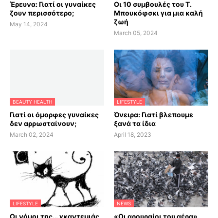
Έρευνα: Γιατί οι γυναίκες
Οι 10 συμβουλές του Τ.
ζουν περισσότερο;
Μπουκόφσκι για μια καλή
ζωή
May 14, 2024
March 05, 2024
BEAUTY HEALTH
LIFESTYLE
Γιατί οι όμορφες γυναίκες
Όνειρα: Γιατί βλεπουμε
δεν αρρωσταίνουν;
ξανά τα ίδια
March 02, 2024
April 18, 2023
LIFESTYLE
NEWS
Οι νόμοι της… γκαντεμιάς
«Οι αρουραίοι του αέρα»