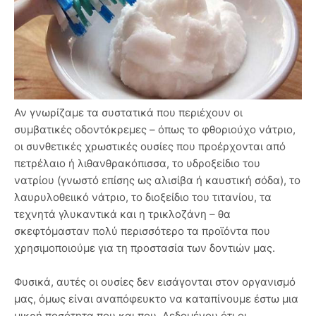
Αν γνωρίζαμε τα συστατικά που περιέχουν οι
συμβατικές οδοντόκρεμες – όπως το φθοριούχο νάτριο,
οι συνθετικές χρωστικές ουσίες που προέρχονται από
πετρέλαιο ή λιθανθρακόπισσα, το υδροξείδιο του
νατρίου (γνωστό επίσης ως αλισίβα ή καυστική σόδα), το
λαυρυλοθειικό νάτριο, το διοξείδιο του τιτανίου, τα
τεχνητά γλυκαντικά και η τρικλοζάνη – θα
σκεφτόμασταν πολύ περισσότερο τα προϊόντα που
χρησιμοποιούμε για τη προστασία των δοντιών μας.
Φυσικά, αυτές οι ουσίες δεν εισάγονται στον οργανισμό
μας, όμως είναι αναπόφευκτο να καταπίνουμε έστω μια
μικρή ποσότητα που και που. Δεδομένου ότι οι