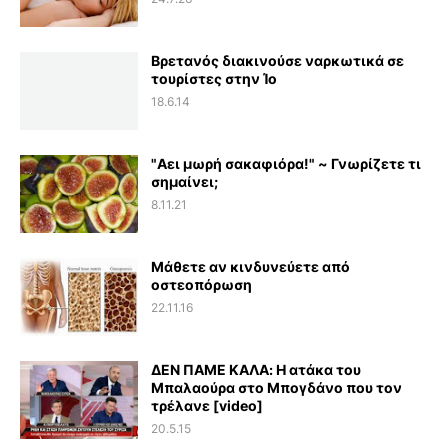
Βρετανός διακινούσε ναρκωτικά σε
τουρίστες στην Ίο
18.6.14
"Αει μωρή σακαφιόρα!" ~ Γνωρίζετε τι
σημαίνει;
8.11.21
Μάθετε αν κινδυνεύετε από
οστεοπόρωση
22.11.16
ΔΕΝ ΠΑΜΕ ΚΑΛΑ: Η ατάκα του
Μπαλαούρα στο Μπογδάνο που τον
τρέλανε [video]
20.5.15