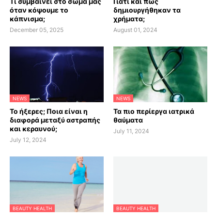
Τι συμβαίνει στο σώμα μας
Γιατί και πως
όταν κόψουμε το
δημιουργήθηκαν τα
κάπνισμα;
χρήματα;
December 05, 2025
August 01, 2024
NEWS
NEWS
Το ήξερες; Ποια είναι η
Τα πιο περίεργα ιατρικά
διαφορά μεταξύ αστραπής
θαύματα
και κεραυνού;
July 11, 2024
July 12, 2024
BEAUTY HEALTH
BEAUTY HEALTH