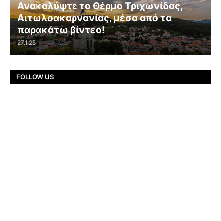
Ανακαλύψτε το Θέρμο Τριχωνίδας,
Αιτωλοακαρνανίας, μέσα από τα
παρακάτω βίντεο!
27.1.25
FOLLOW US