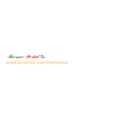
𝒯𝒽𝑒𝓇𝓂𝑜
-
𝒫𝑜𝓇𝓉𝒶𝓁
.
𝒢𝓇
www.facebook.com/thermonea