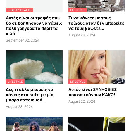
BEAUTY HEALTH
LIFESTYLE
Αυτές είναι οι τροφές που
Τι να κάνετε με τους
θα σε βοηθήσουν να χάσεις
τοίχους όταν δεν μπορείτε
πολύ γρήγορα τα περιττά
να τους βάψετε...
κιλά
August 26, 2024
September 02, 2024
LIFESTYLE
LIFESTYLE
Δες τι άλλο μπορείς να
Αυτές είναι ΣΥΝΗΘΕΙΕΣ
κάνεις στο σπίτι με μία
που σου κάνουν ΚΑΚΟ!
μπάρα σαπουνιού...
August 22, 2024
August 23, 2024