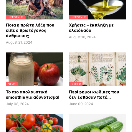
LIFESTYLE
LIFESTYLE
Ποια η πρώτη λέξη που
Χρήσεις – έκπληξη με
είπε ο πρωτόγονος
ελαιόλαδο
άνθρωπος;
August 18, 2024
August 21, 2024
NEWS
SLIDER
Το πιο απολαυστικό
Περίφημοι κώδικες που
smoothie για αδυνάτισμα!
δεν έσπασαν ποτέ...
July 08, 2024
June 09, 2024