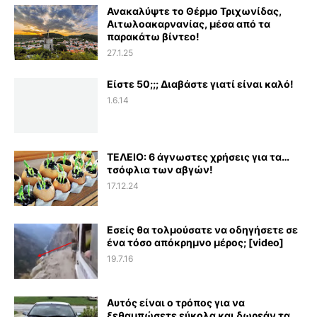
Ανακαλύψτε το Θέρμο Τριχωνίδας,
Αιτωλοακαρνανίας, μέσα από τα
παρακάτω βίντεο!
27.1.25
Είστε 50;;; Διαβάστε γιατί είναι καλό!
1.6.14
ΤΕΛΕΙΟ: 6 άγνωστες χρήσεις για τα…
τσόφλια των αβγών!
17.12.24
Εσείς θα τολμούσατε να οδηγήσετε σε
ένα τόσο απόκρημνο μέρος; [video]
19.7.16
Αυτός είναι ο τρόπος για να
ξεθαμπώσετε εύκολα και δωρεάν τα