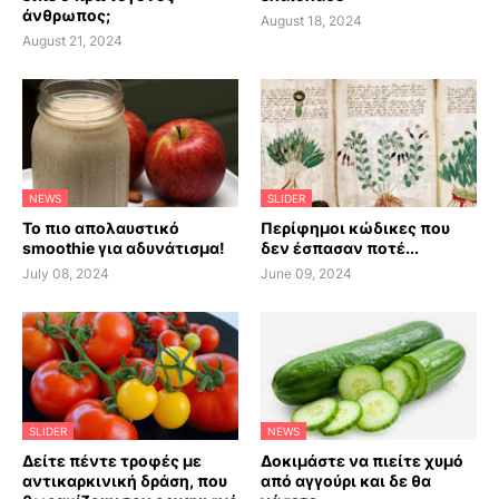
άνθρωπος;
August 18, 2024
August 21, 2024
NEWS
SLIDER
Το πιο απολαυστικό
Περίφημοι κώδικες που
smoothie για αδυνάτισμα!
δεν έσπασαν ποτέ...
July 08, 2024
June 09, 2024
SLIDER
NEWS
Δείτε πέντε τροφές με
Δοκιμάστε να πιείτε χυμό
αντικαρκινική δράση, που
από αγγούρι και δε θα