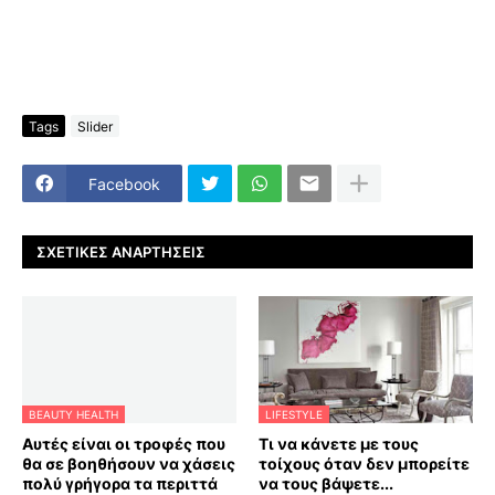
Tags
Slider
Facebook
ΣΧΕΤΙΚΈΣ ΑΝΑΡΤΉΣΕΙΣ
BEAUTY HEALTH
LIFESTYLE
Αυτές είναι οι τροφές που
Τι να κάνετε με τους
θα σε βοηθήσουν να χάσεις
τοίχους όταν δεν μπορείτε
πολύ γρήγορα τα περιττά
να τους βάψετε...