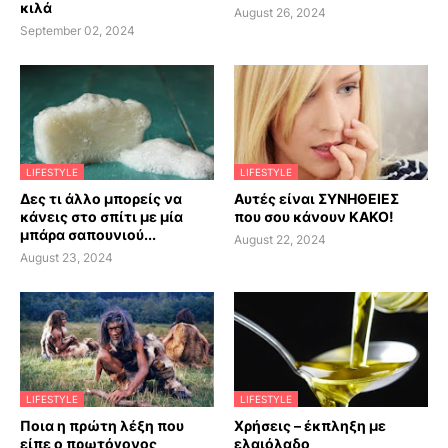
κιλά
August 26, 2024
September 02, 2024
LIFESTYLE
LIFESTYLE
Δες τι άλλο μπορείς να
Αυτές είναι ΣΥΝΗΘΕΙΕΣ
κάνεις στο σπίτι με μία
που σου κάνουν ΚΑΚΟ!
μπάρα σαπουνιού...
August 22, 2024
August 23, 2024
LIFESTYLE
LIFESTYLE
Ποια η πρώτη λέξη που
Χρήσεις – έκπληξη με
είπε ο πρωτόγονος
ελαιόλαδο