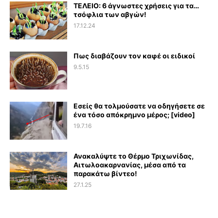
ΤΕΛΕΙΟ: 6 άγνωστες χρήσεις για τα…
τσόφλια των αβγών!
17.12.24
Πως διαβάζουν τον καφέ οι ειδικοί
9.5.15
Εσείς θα τολμούσατε να οδηγήσετε σε
ένα τόσο απόκρημνο μέρος; [video]
19.7.16
Ανακαλύψτε το Θέρμο Τριχωνίδας,
Αιτωλοακαρνανίας, μέσα από τα
παρακάτω βίντεο!
27.1.25