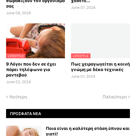
θωρακίζουν τον οργανισμό
χάσετε...
σας
June 07, 2024
June 08, 2024
LIFESTYLE
LIFESTYLE
9 Λόγοι που δεν σε έχει
Πως χειραγωγείται η κοινή
πάρει τηλέφωνο για
γνώμη με δέκα τεχνικές
ραντεβού
June 01, 2024
June 02, 2024
Νεότερη
Παλαιότερη
ΠΡΌΣΦΑΤΑ ΝΈΑ
Ποια είναι η καλύτερη στάση ύπνου και
γιατί!