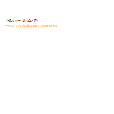
𝒯𝒽𝑒𝓇𝓂𝑜
-
𝒫𝑜𝓇𝓉𝒶𝓁
.
𝒢𝓇
www.facebook.com/thermonea