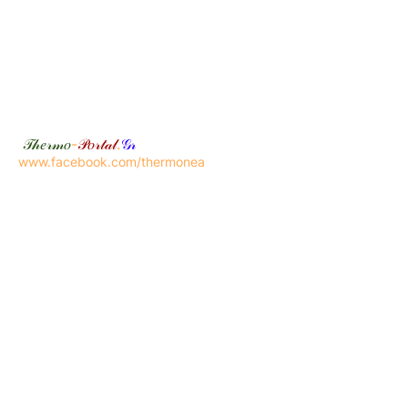
𝒯𝒽𝑒𝓇𝓂𝑜
-
𝒫𝑜𝓇𝓉𝒶𝓁
.
𝒢𝓇
www.facebook.com/thermonea