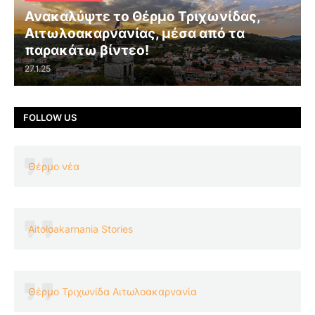
Ανακαλύψτε το Θέρμο Τριχωνίδας,
Αιτωλοακαρνανίας, μέσα από τα
παρακάτω βίντεο!
27.1.25
FOLLOW US
Θέρμο νέα
Aitoloakarnania Stories
Θέρμο Τριχωνίδα Αιτωλοακαρνανία