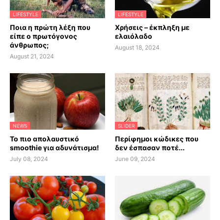
LIFESTYLE
LIFESTYLE
Ποια η πρώτη λέξη που
Χρήσεις – έκπληξη με
είπε ο πρωτόγονος
ελαιόλαδο
άνθρωπος;
August 18, 2024
August 21, 2024
NEWS
SLIDER
Το πιο απολαυστικό
Περίφημοι κώδικες που
smoothie για αδυνάτισμα!
δεν έσπασαν ποτέ...
July 08, 2024
June 09, 2024