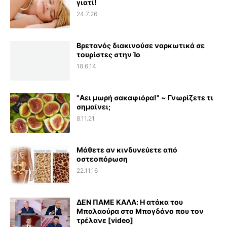
γιατί!
24.7.26
Βρετανός διακινούσε ναρκωτικά σε
τουρίστες στην Ίο
18.6.14
"Αει μωρή σακαφιόρα!" ~ Γνωρίζετε τι
σημαίνει;
8.11.21
Μάθετε αν κινδυνεύετε από
οστεοπόρωση
22.11.16
ΔΕΝ ΠΑΜΕ ΚΑΛΑ: Η ατάκα του
Μπαλαούρα στο Μπογδάνο που τον
τρέλανε [video]