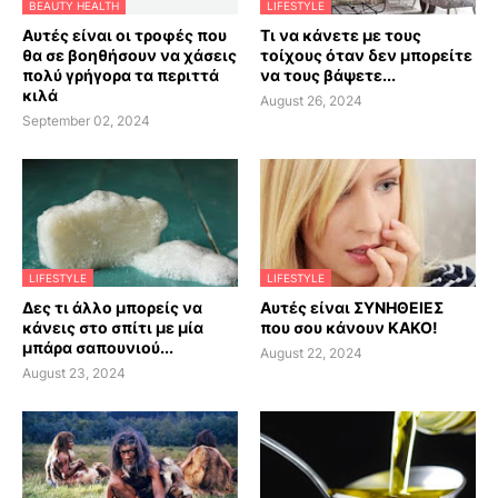
BEAUTY HEALTH
LIFESTYLE
Αυτές είναι οι τροφές που
Τι να κάνετε με τους
θα σε βοηθήσουν να χάσεις
τοίχους όταν δεν μπορείτε
πολύ γρήγορα τα περιττά
να τους βάψετε...
κιλά
August 26, 2024
September 02, 2024
LIFESTYLE
LIFESTYLE
Δες τι άλλο μπορείς να
Αυτές είναι ΣΥΝΗΘΕΙΕΣ
κάνεις στο σπίτι με μία
που σου κάνουν ΚΑΚΟ!
μπάρα σαπουνιού...
August 22, 2024
August 23, 2024