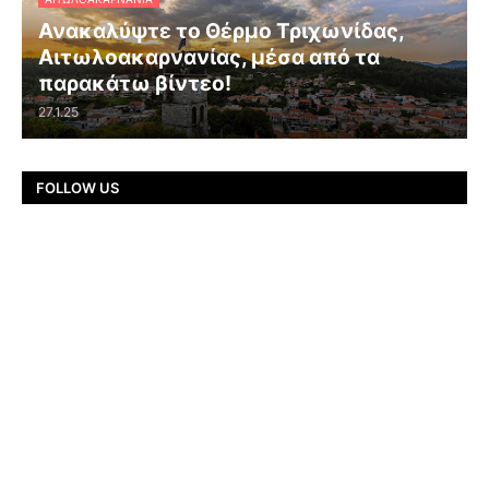
Ανακαλύψτε το Θέρμο Τριχωνίδας,
Αιτωλοακαρνανίας, μέσα από τα
παρακάτω βίντεο!
27.1.25
FOLLOW US