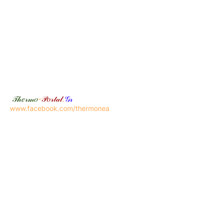
𝒯𝒽𝑒𝓇𝓂𝑜
-
𝒫𝑜𝓇𝓉𝒶𝓁
.
𝒢𝓇
www.facebook.com/thermonea