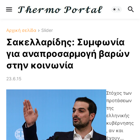
Αρχική σελίδα
Slider
Σακελλαρίδης: Συμφωνία
για αναπροσαρμογή βαρών
στην κοινωνία
23.6.15
Στόχος των
προτάσεων
της
ελληνικής
κυβέρνησης
, αν και
έχουν...