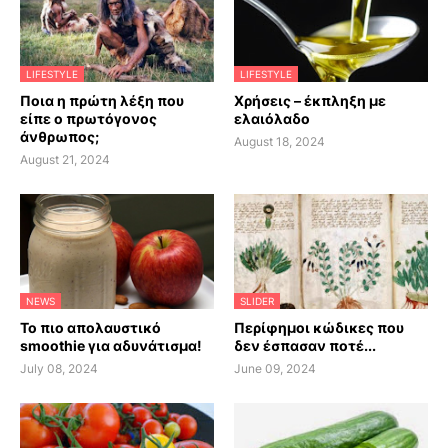
LIFESTYLE
LIFESTYLE
Ποια η πρώτη λέξη που
Χρήσεις – έκπληξη με
είπε ο πρωτόγονος
ελαιόλαδο
άνθρωπος;
August 18, 2024
August 21, 2024
NEWS
SLIDER
Το πιο απολαυστικό
Περίφημοι κώδικες που
smoothie για αδυνάτισμα!
δεν έσπασαν ποτέ...
July 08, 2024
June 09, 2024