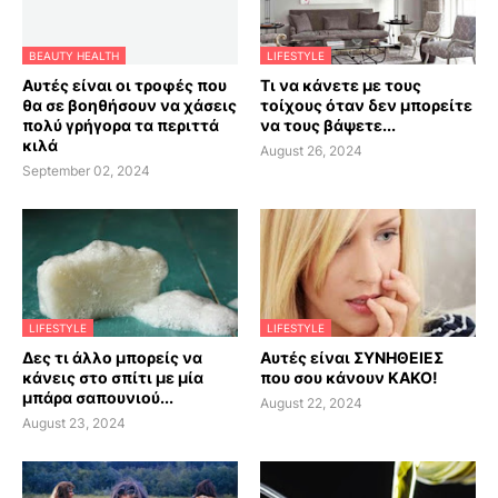
BEAUTY HEALTH
LIFESTYLE
Αυτές είναι οι τροφές που
Τι να κάνετε με τους
θα σε βοηθήσουν να χάσεις
τοίχους όταν δεν μπορείτε
πολύ γρήγορα τα περιττά
να τους βάψετε...
κιλά
August 26, 2024
September 02, 2024
LIFESTYLE
LIFESTYLE
Δες τι άλλο μπορείς να
Αυτές είναι ΣΥΝΗΘΕΙΕΣ
κάνεις στο σπίτι με μία
που σου κάνουν ΚΑΚΟ!
μπάρα σαπουνιού...
August 22, 2024
August 23, 2024