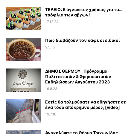
ΤΕΛΕΙΟ: 6 άγνωστες χρήσεις για τα…
τσόφλια των αβγών!
17.12.24
Πως διαβάζουν τον καφέ οι ειδικοί
9.5.15
ΔΗΜΟΣ ΘΕΡΜΟΥ : Πρόγραμμα
Πολιτιστικών & Θρησκευτικών
Εκδηλώσεων Αυγούστου 2023
16.8.23
Εσείς θα τολμούσατε να οδηγήσετε σε
ένα τόσο απόκρημνο μέρος; [video]
19.7.16
Ανακαλύψτε το Θέρμο Τριχωνίδας,