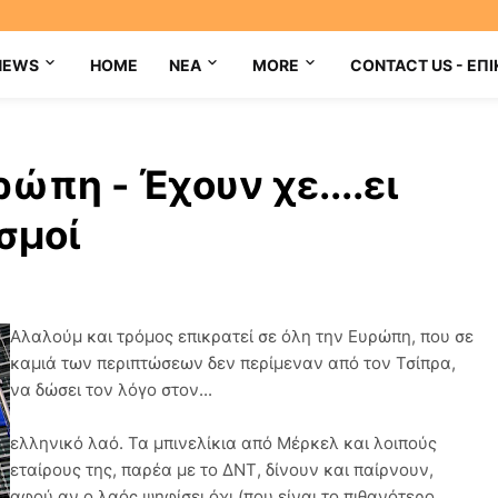
NEWS
HOME
NEA
MORE
CONTACT US - ΕΠΙ
πη - Έχουν χε....ει
σμοί
Αλαλούμ και τρόμος επικρατεί σε όλη την Ευρώπη, που σε
καμιά των περιπτώσεων δεν περίμεναν από τον Τσίπρα,
να δώσει τον λόγο στον...
ελληνικό λαό. Τα μπινελίκια από Μέρκελ και λοιπούς
εταίρους της, παρέα με το ΔΝΤ, δίνουν και παίρνουν,
αφού αν ο λαός ψηφίσει όχι (που είναι το πιθανότερο