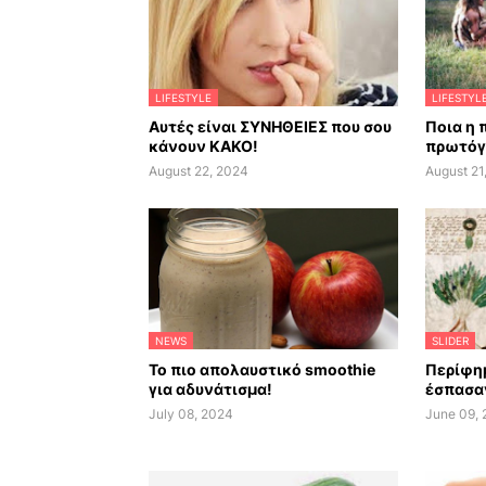
LIFESTYLE
LIFESTYL
Αυτές είναι ΣΥΝΗΘΕΙΕΣ που σου
Ποια η 
κάνουν ΚΑΚΟ!
πρωτόγ
August 22, 2024
August 21
NEWS
SLIDER
Το πιο απολαυστικό smoothie
Περίφημ
για αδυνάτισμα!
έσπασαν
July 08, 2024
June 09,