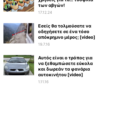
των αβγών!
17.12.24
Εσείς θα τολμούσατε να
οδηγήσετε σε ένα τόσο
απόκρημνο μέρος; [video]
19.7.16
Αυτός είναι ο τρόπος για
να ξεθαμπώσετε εύκολα
και δωρεάν τα φανάρια
αυτοκινήτου [video]
1.11.16