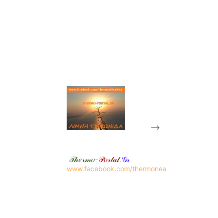
-->
𝒯𝒽𝑒𝓇𝓂𝑜
-
𝒫𝑜𝓇𝓉𝒶𝓁
.
𝒢𝓇
www.facebook.com/thermonea