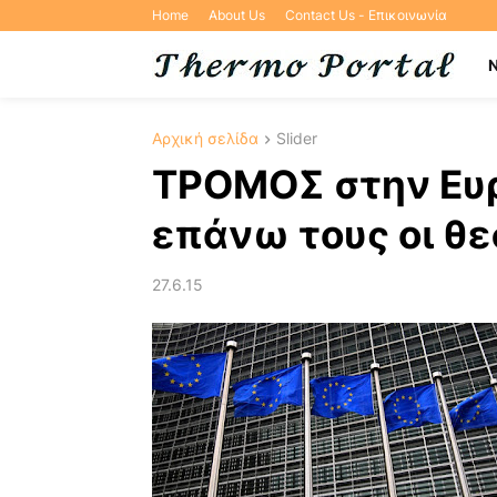
Home
About Us
Contact Us - Επικοινωνία
Αρχική σελίδα
Slider
ΤΡΟΜΟΣ στην Ευρώ
επάνω τους οι θε
27.6.15