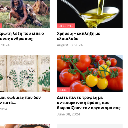
E
LIFESTYLE
πρώτη λέξη που είπε ο
Χρήσεις – έκπληξη με
ονος άνθρωπος;
ελαιόλαδο
, 2024
August 18, 2024
SLIDER
οι κώδικες που δεν
Δείτε πέντε τροφές με
 ποτέ...
αντικαρκινική δράση, που
θωρακίζουν τον οργανισμό σας
 2024
June 08, 2024