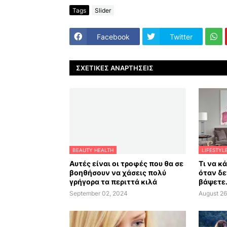
Tags
Slider
Facebook
Twitter
ΣΧΕΤΙΚΈΣ ΑΝΑΡΤΉΣΕΙΣ
BEAUTY HEALTH
LIFESTYL
Αυτές είναι οι τροφές που θα σε
Τι να κ
βοηθήσουν να χάσεις πολύ
όταν δε
γρήγορα τα περιττά κιλά
βάψετε.
September 02, 2024
August 26