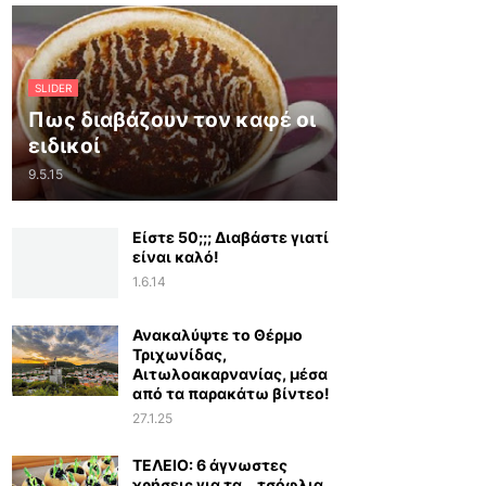
SLIDER
Πως διαβάζουν τον καφέ οι
ειδικοί
9.5.15
Είστε 50;;; Διαβάστε γιατί
είναι καλό!
1.6.14
Ανακαλύψτε το Θέρμο
Τριχωνίδας,
Αιτωλοακαρνανίας, μέσα
από τα παρακάτω βίντεο!
27.1.25
ΤΕΛΕΙΟ: 6 άγνωστες
χρήσεις για τα… τσόφλια