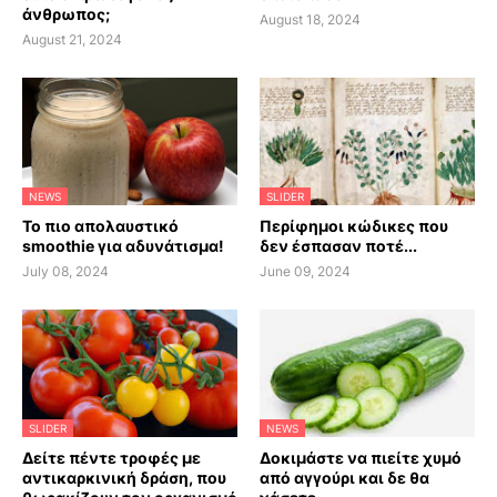
άνθρωπος;
August 18, 2024
August 21, 2024
NEWS
SLIDER
Το πιο απολαυστικό
Περίφημοι κώδικες που
smoothie για αδυνάτισμα!
δεν έσπασαν ποτέ...
July 08, 2024
June 09, 2024
SLIDER
NEWS
Δείτε πέντε τροφές με
Δοκιμάστε να πιείτε χυμό
αντικαρκινική δράση, που
από αγγούρι και δε θα