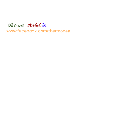
𝒯𝒽𝑒𝓇𝓂𝑜
-
𝒫𝑜𝓇𝓉𝒶𝓁
.
𝒢𝓇
www.facebook.com/thermonea