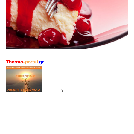
Thermo
-portal
.gr
-->