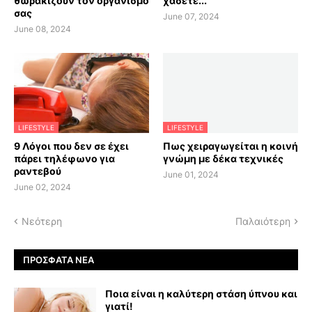
θωρακίζουν τον οργανισμό
χάσετε...
σας
June 07, 2024
June 08, 2024
LIFESTYLE
LIFESTYLE
9 Λόγοι που δεν σε έχει
Πως χειραγωγείται η κοινή
πάρει τηλέφωνο για
γνώμη με δέκα τεχνικές
ραντεβού
June 01, 2024
June 02, 2024
Νεότερη
Παλαιότερη
ΠΡΌΣΦΑΤΑ ΝΈΑ
Ποια είναι η καλύτερη στάση ύπνου και
γιατί!