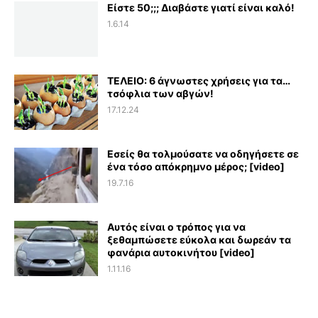
Είστε 50;;; Διαβάστε γιατί είναι καλό!
1.6.14
ΤΕΛΕΙΟ: 6 άγνωστες χρήσεις για τα…
τσόφλια των αβγών!
17.12.24
Εσείς θα τολμούσατε να οδηγήσετε σε
ένα τόσο απόκρημνο μέρος; [video]
19.7.16
Αυτός είναι ο τρόπος για να
ξεθαμπώσετε εύκολα και δωρεάν τα
φανάρια αυτοκινήτου [video]
1.11.16