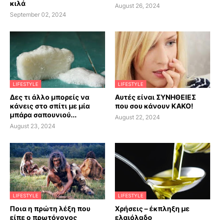
κιλά
August 26, 2024
September 02, 2024
LIFESTYLE
LIFESTYLE
Δες τι άλλο μπορείς να
Αυτές είναι ΣΥΝΗΘΕΙΕΣ
κάνεις στο σπίτι με μία
που σου κάνουν ΚΑΚΟ!
μπάρα σαπουνιού...
August 22, 2024
August 23, 2024
LIFESTYLE
LIFESTYLE
Ποια η πρώτη λέξη που
Χρήσεις – έκπληξη με
είπε ο πρωτόγονος
ελαιόλαδο