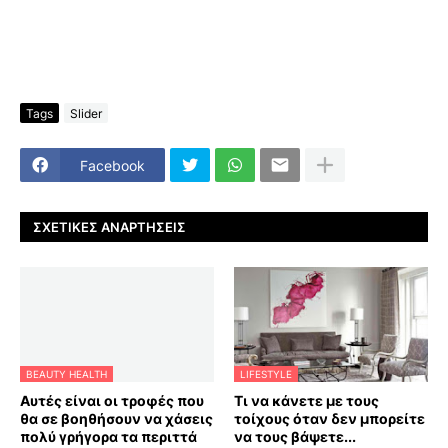
Tags
Slider
Facebook
ΣΧΕΤΙΚΈΣ ΑΝΑΡΤΉΣΕΙΣ
BEAUTY HEALTH
LIFESTYLE
Αυτές είναι οι τροφές που
Τι να κάνετε με τους
θα σε βοηθήσουν να χάσεις
τοίχους όταν δεν μπορείτε
πολύ γρήγορα τα περιττά
να τους βάψετε...