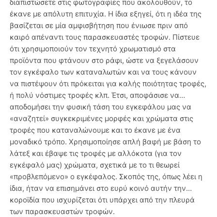
διαπιστώσετε στις φωτογραφίες που ακολουθούν, το
έκανε με απόλυτη επιτυχία. Η ίδια εξηγεί, ότι η ιδέα της
βασίζεται σε μία αμφισβήτηση που ένιωσε πριν από
καιρό απέναντι τους παρασκευαστές τροφών. Πίστευε
ότι χρησιμοποιούν τον τεχνητό χρωματισμό στα
προϊόντα που φτάνουν στο ράφι, ώστε να ξεγελάσουν
τον εγκέφαλο των καταναλωτών και να τους κάνουν
να πιστέψουν ότι πρόκειται για καλής ποιότητας τροφές,
ή πολύ νόστιμες τροφές κλπ. Έτσι, αποφάσισε να…
αποδομήσει την φυσική τάση του εγκεφάλου μας να
«αναζητεί» συγκεκριμένες μορφές και χρώματα στις
τροφές που καταναλώνουμε και το έκανε με ένα
μοναδικό τρόπο. Χρησιμοποίησε απλή βαφή με βάση το
λάτεξ και έβαψε τις τροφές με αλλόκοτα (για τον
εγκέφαλό μας) χρώματα, σχετικά με το τι θεωρεί
«προβλεπόμενο» ο εγκέφαλος. Σκοπός της, όπως λέει η
ίδια, ήταν να επισημάνει στο ευρύ κοινό αυτήν την…
κοροϊδία που ισχυρίζεται ότι υπάρχει από την πλευρά
των παρασκευαστών τροφών.