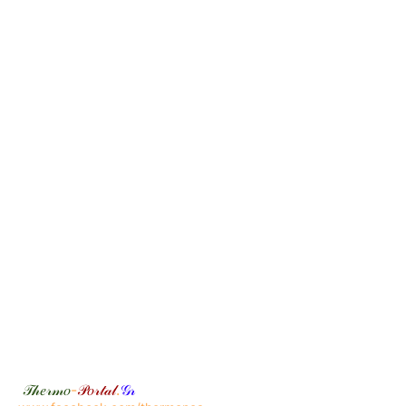
𝒯𝒽𝑒𝓇𝓂𝑜
-
𝒫𝑜𝓇𝓉𝒶𝓁
.
𝒢𝓇