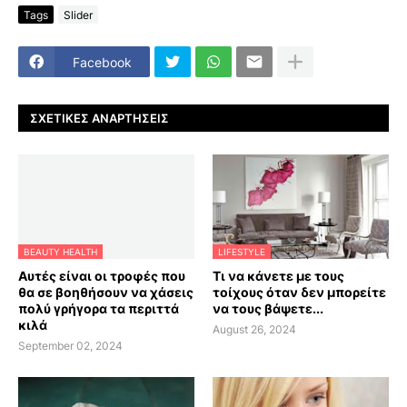
Tags
Slider
Facebook
ΣΧΕΤΙΚΈΣ ΑΝΑΡΤΉΣΕΙΣ
BEAUTY HEALTH
LIFESTYLE
Αυτές είναι οι τροφές που
Τι να κάνετε με τους
θα σε βοηθήσουν να χάσεις
τοίχους όταν δεν μπορείτε
πολύ γρήγορα τα περιττά
να τους βάψετε...
κιλά
August 26, 2024
September 02, 2024