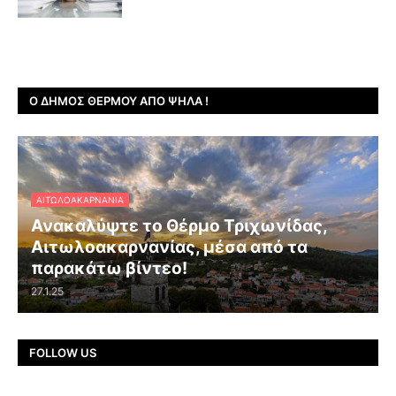
Ο ΔΉΜΟΣ ΘΈΡΜΟΥ ΑΠΌ ΨΗΛΆ !
ΑΙΤΩΛΟΑΚΑΡΝΑΝΊΑ
Ανακαλύψτε το Θέρμο Τριχωνίδας,
Αιτωλοακαρνανίας, μέσα από τα
παρακάτω βίντεο!
27.1.25
FOLLOW US