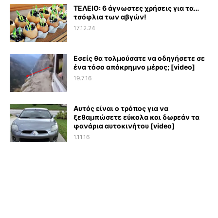
ΤΕΛΕΙΟ: 6 άγνωστες χρήσεις για τα…
τσόφλια των αβγών!
17.12.24
Εσείς θα τολμούσατε να οδηγήσετε σε
ένα τόσο απόκρημνο μέρος; [video]
19.7.16
Αυτός είναι ο τρόπος για να
ξεθαμπώσετε εύκολα και δωρεάν τα
φανάρια αυτοκινήτου [video]
1.11.16