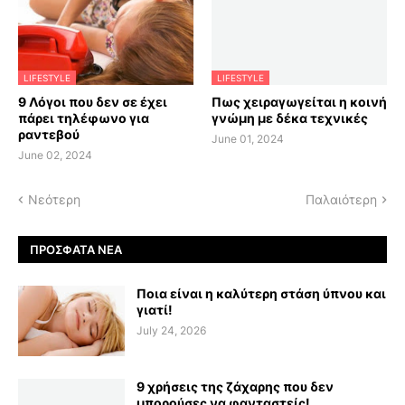
LIFESTYLE
LIFESTYLE
9 Λόγοι που δεν σε έχει
Πως χειραγωγείται η κοινή
πάρει τηλέφωνο για
γνώμη με δέκα τεχνικές
ραντεβού
June 01, 2024
June 02, 2024
Νεότερη
Παλαιότερη
ΠΡΌΣΦΑΤΑ ΝΈΑ
Ποια είναι η καλύτερη στάση ύπνου και
γιατί!
July 24, 2026
9 χρήσεις της ζάχαρης που δεν
μπορούσες να φανταστείς!