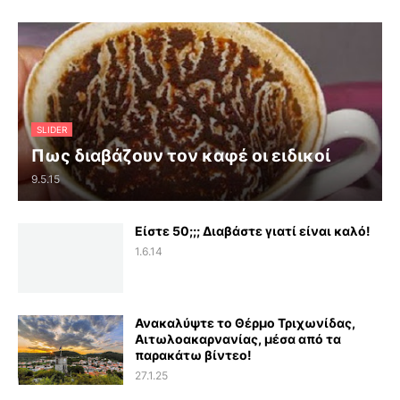
SLIDER
Πως διαβάζουν τον καφέ οι ειδικοί
9.5.15
Είστε 50;;; Διαβάστε γιατί είναι καλό!
1.6.14
Ανακαλύψτε το Θέρμο Τριχωνίδας,
Αιτωλοακαρνανίας, μέσα από τα
παρακάτω βίντεο!
27.1.25