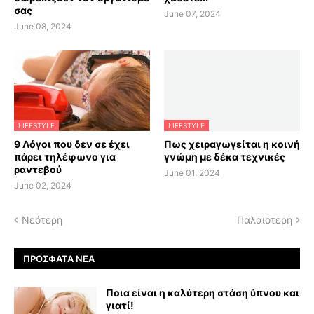
σας
June 07, 2024
June 08, 2024
LIFESTYLE
LIFESTYLE
9 Λόγοι που δεν σε έχει
Πως χειραγωγείται η κοινή
πάρει τηλέφωνο για
γνώμη με δέκα τεχνικές
ραντεβού
June 01, 2024
June 02, 2024
Νεότερη
Παλαιότερη
ΠΡΌΣΦΑΤΑ ΝΈΑ
Ποια είναι η καλύτερη στάση ύπνου και
γιατί!