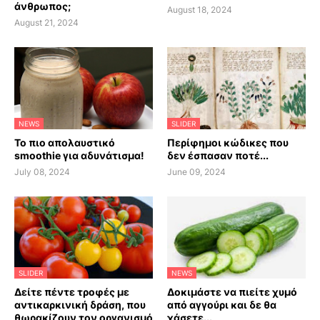
άνθρωπος;
August 18, 2024
August 21, 2024
NEWS
SLIDER
Το πιο απολαυστικό
Περίφημοι κώδικες που
smoothie για αδυνάτισμα!
δεν έσπασαν ποτέ...
July 08, 2024
June 09, 2024
SLIDER
NEWS
Δείτε πέντε τροφές με
Δοκιμάστε να πιείτε χυμό
αντικαρκινική δράση, που
από αγγούρι και δε θα
θωρακίζουν τον οργανισμό
χάσετε...