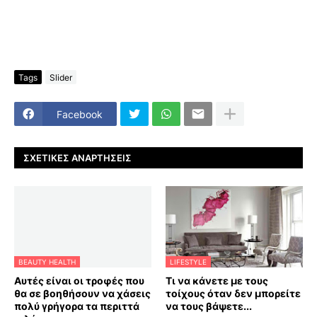
Tags
Slider
Facebook
ΣΧΕΤΙΚΈΣ ΑΝΑΡΤΉΣΕΙΣ
BEAUTY HEALTH
LIFESTYLE
Αυτές είναι οι τροφές που
Τι να κάνετε με τους
θα σε βοηθήσουν να χάσεις
τοίχους όταν δεν μπορείτε
πολύ γρήγορα τα περιττά
να τους βάψετε...