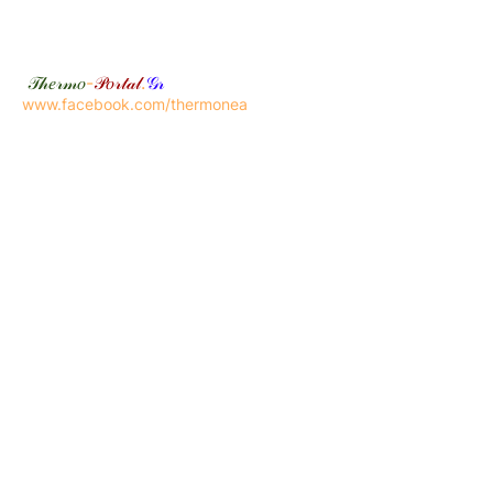
𝒯𝒽𝑒𝓇𝓂𝑜
-
𝒫𝑜𝓇𝓉𝒶𝓁
.
𝒢𝓇
www.facebook.com/thermonea