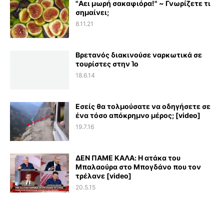
"Αει μωρή σακαφιόρα!" ~ Γνωρίζετε τι
σημαίνει;
8.11.21
Βρετανός διακινούσε ναρκωτικά σε
τουρίστες στην Ίο
18.6.14
Εσείς θα τολμούσατε να οδηγήσετε σε
ένα τόσο απόκρημνο μέρος; [video]
19.7.16
ΔΕΝ ΠΑΜΕ ΚΑΛΑ: Η ατάκα του
Μπαλαούρα στο Μπογδάνο που τον
τρέλανε [video]
20.5.15