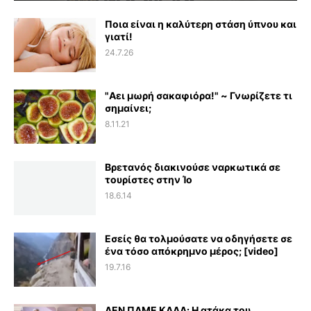
Ποια είναι η καλύτερη στάση ύπνου και
γιατί!
24.7.26
"Αει μωρή σακαφιόρα!" ~ Γνωρίζετε τι
σημαίνει;
8.11.21
Βρετανός διακινούσε ναρκωτικά σε
τουρίστες στην Ίο
18.6.14
Εσείς θα τολμούσατε να οδηγήσετε σε
ένα τόσο απόκρημνο μέρος; [video]
19.7.16
ΔΕΝ ΠΑΜΕ ΚΑΛΑ: Η ατάκα του