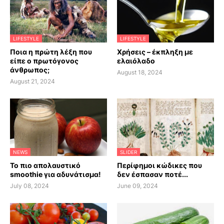
LIFESTYLE
LIFESTYLE
Ποια η πρώτη λέξη που
Χρήσεις – έκπληξη με
είπε ο πρωτόγονος
ελαιόλαδο
άνθρωπος;
August 18, 2024
August 21, 2024
NEWS
SLIDER
Το πιο απολαυστικό
Περίφημοι κώδικες που
smoothie για αδυνάτισμα!
δεν έσπασαν ποτέ...
July 08, 2024
June 09, 2024