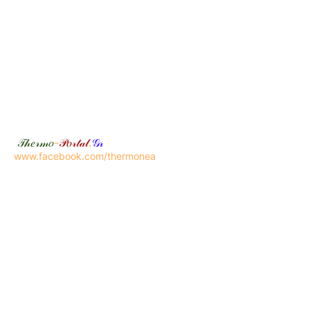
𝒯𝒽𝑒𝓇𝓂𝑜
-
𝒫𝑜𝓇𝓉𝒶𝓁
.
𝒢𝓇
www.facebook.com/thermonea