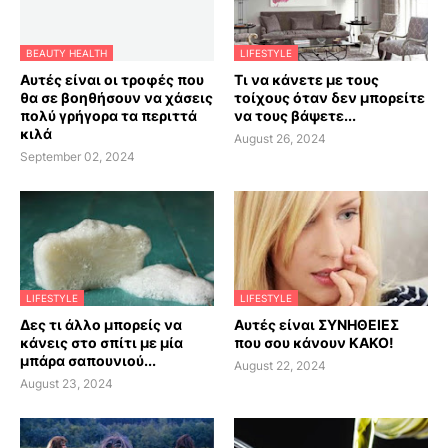
BEAUTY HEALTH
LIFESTYLE
Αυτές είναι οι τροφές που
Τι να κάνετε με τους
θα σε βοηθήσουν να χάσεις
τοίχους όταν δεν μπορείτε
πολύ γρήγορα τα περιττά
να τους βάψετε...
κιλά
August 26, 2024
September 02, 2024
LIFESTYLE
LIFESTYLE
Δες τι άλλο μπορείς να
Αυτές είναι ΣΥΝΗΘΕΙΕΣ
κάνεις στο σπίτι με μία
που σου κάνουν ΚΑΚΟ!
μπάρα σαπουνιού...
August 22, 2024
August 23, 2024