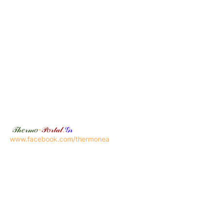
𝒯𝒽𝑒𝓇𝓂𝑜
-
𝒫𝑜𝓇𝓉𝒶𝓁
.
𝒢𝓇
www.facebook.com/thermonea