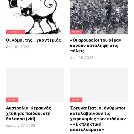
LIFESTYLE
NEWS
Οι νόμοι της… γκαντεμιάς
«Οι αρουραίοι του αέρα»
κάνουν κατάληψη στις
April 10, 2023
πόλεις
April 06, 2023
NEWS
NEWS
Αυστραλία: Κεραυνός
Έρευνα: Γιατί οι άνθρωποι
χτύπησε παιδάκι στη
καταλαβαίνουν τις
θάλασσα (vid)
χειρονομίες των πιθήκων
– «Εκπληκτικά
January 27, 2023
αποτελέσματα»