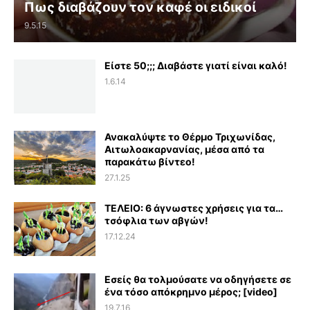
Πως διαβάζουν τον καφέ οι ειδικοί
9.5.15
Είστε 50;;; Διαβάστε γιατί είναι καλό!
1.6.14
Ανακαλύψτε το Θέρμο Τριχωνίδας,
Αιτωλοακαρνανίας, μέσα από τα
παρακάτω βίντεο!
27.1.25
ΤΕΛΕΙΟ: 6 άγνωστες χρήσεις για τα…
τσόφλια των αβγών!
17.12.24
Εσείς θα τολμούσατε να οδηγήσετε σε
ένα τόσο απόκρημνο μέρος; [video]
19.7.16