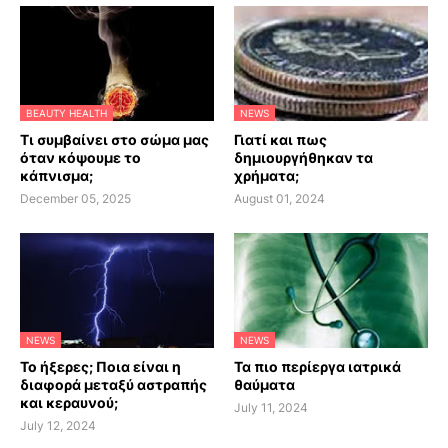
BEAUTY HEALTH
NEWS
Τι συμβαίνει στο σώμα μας
Γιατί και πως
όταν κόψουμε το
δημιουργήθηκαν τα
κάπνισμα;
χρήματα;
December 05, 2025
August 01, 2024
NEWS
NEWS
Το ήξερες; Ποια είναι η
Τα πιο περίεργα ιατρικά
διαφορά μεταξύ αστραπής
θαύματα
και κεραυνού;
July 11, 2024
July 12, 2024