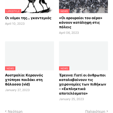
LIFESTYLE
NEWS
Οι νόμοι της… γκαντεμιάς
«Οι αρουραίοι του αέρα»
κάνουν κατάληψη στις
April 10, 2023
πόλεις
April 06, 2023
NEWS
NEWS
Αυστραλία: Κεραυνός
Έρευνα: Γιατί οι άνθρωποι
χτύπησε παιδάκι στη
καταλαβαίνουν τις
θάλασσα (vid)
χειρονομίες των πιθήκων
– «Εκπληκτικά
January 27, 2023
αποτελέσματα»
January 25, 2023
Νεότερη
Παλαιότερη