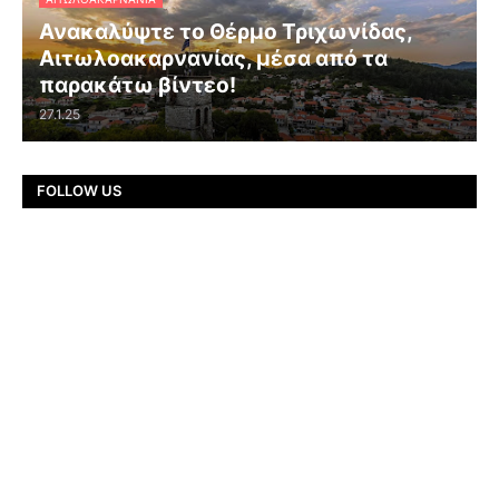
Ανακαλύψτε το Θέρμο Τριχωνίδας,
Αιτωλοακαρνανίας, μέσα από τα
παρακάτω βίντεο!
27.1.25
FOLLOW US