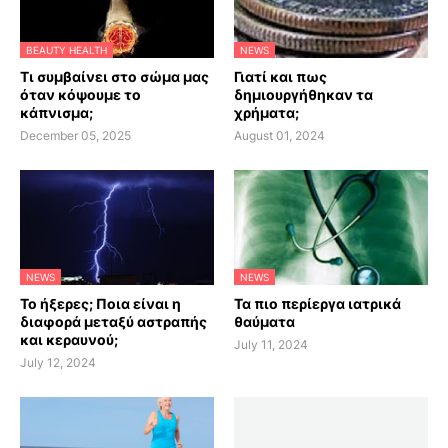
BEAUTY HEALTH
NEWS
Τι συμβαίνει στο σώμα μας
Γιατί και πως
όταν κόψουμε το
δημιουργήθηκαν τα
κάπνισμα;
χρήματα;
December 05, 2025
August 01, 2024
NEWS
NEWS
Το ήξερες; Ποια είναι η
Τα πιο περίεργα ιατρικά
διαφορά μεταξύ αστραπής
θαύματα
και κεραυνού;
July 11, 2024
July 12, 2024