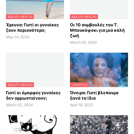
BEAUTY HEALTH
BEAUTY HEALTH
Έρευνα: Γιατί οι γυναίκες
Οι 10 συμβουλές του Τ.
ζουν περισσότερο;
Μπουκόφσκι για μια καλή
ζωή
May 14, 2024
March 05, 2024
BEAUTY HEALTH
LIFESTYLE
Γιατί οι όμορφες γυναίκες
Όνειρα: Γιατί βλεπουμε
δεν αρρωσταίνουν;
ξανά τα ίδια
March 02, 2024
April 18, 2023