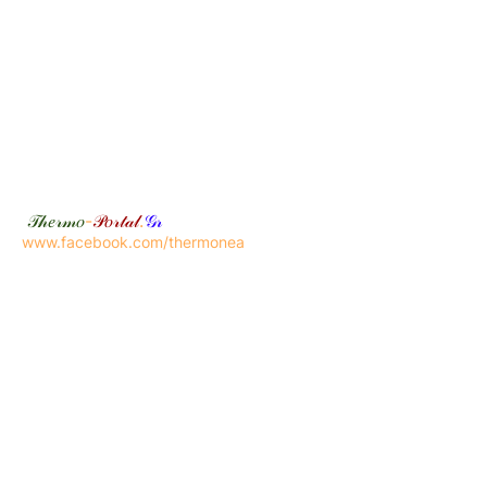
𝒯𝒽𝑒𝓇𝓂𝑜
-
𝒫𝑜𝓇𝓉𝒶𝓁
.
𝒢𝓇
www.facebook.com/thermonea