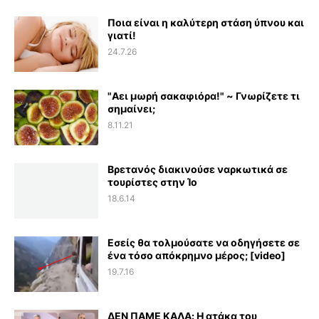
Ποια είναι η καλύτερη στάση ύπνου και
γιατί!
24.7.26
"Αει μωρή σακαφιόρα!" ~ Γνωρίζετε τι
σημαίνει;
8.11.21
Βρετανός διακινούσε ναρκωτικά σε
τουρίστες στην Ίο
18.6.14
Εσείς θα τολμούσατε να οδηγήσετε σε
ένα τόσο απόκρημνο μέρος; [video]
19.7.16
ΔΕΝ ΠΑΜΕ ΚΑΛΑ: Η ατάκα του