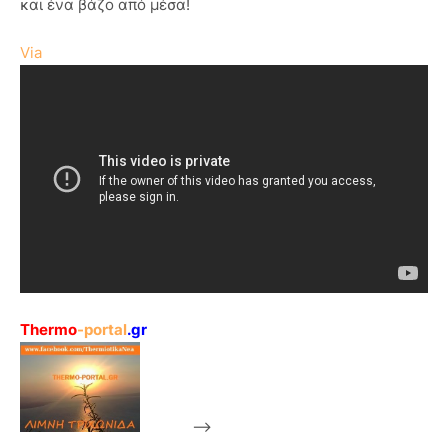
και ένα βάζο από μέσα!
Via
Thermo
-portal
.gr
-->