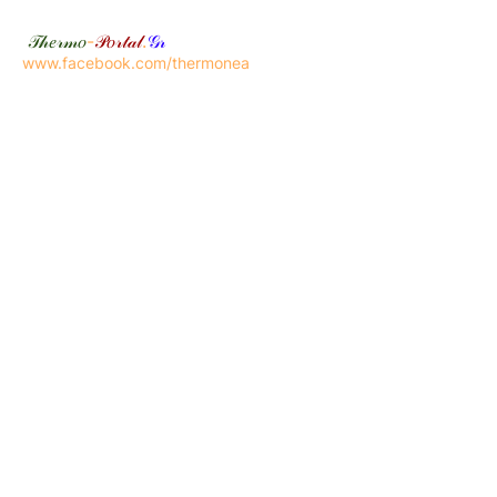
𝒯𝒽𝑒𝓇𝓂𝑜
-
𝒫𝑜𝓇𝓉𝒶𝓁
.
𝒢𝓇
www.facebook.com/thermonea