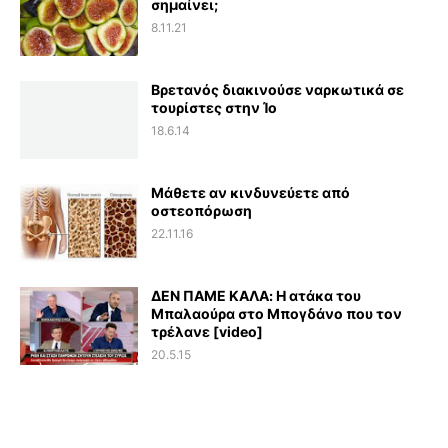
σημαίνει;
8.11.21
Βρετανός διακινούσε ναρκωτικά σε
τουρίστες στην Ίο
18.6.14
Μάθετε αν κινδυνεύετε από
οστεοπόρωση
22.11.16
ΔΕΝ ΠΑΜΕ ΚΑΛΑ: Η ατάκα του
Μπαλαούρα στο Μπογδάνο που τον
τρέλανε [video]
20.5.15