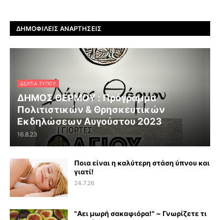
ΔΗΜΟΦΙΛΕΊΣ ΑΝΑΡΤΉΣΕΙΣ
ΔΕΛΤΊΑ ΤΎΠΟΥ
ΔΗΜΟΣ ΘΕΡΜΟΥ : Πρόγραμμα
Πολιτιστικών & Θρησκευτικών
Εκδηλώσεων Αυγούστου 2023
16.8.23
Ποια είναι η καλύτερη στάση ύπνου και
γιατί!
24.7.26
"Αει μωρή σακαφιόρα!" ~ Γνωρίζετε τι