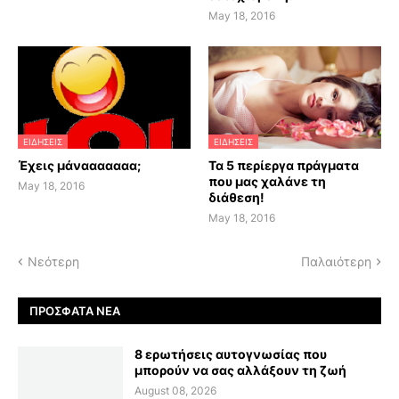
May 18, 2016
ΕΙΔΗΣΕΙΣ
ΕΙΔΗΣΕΙΣ
Έχεις μάνααααααα;
Τα 5 περίεργα πράγματα
που μας χαλάνε τη
May 18, 2016
διάθεση!
May 18, 2016
Νεότερη
Παλαιότερη
ΠΡΌΣΦΑΤΑ ΝΈΑ
8 ερωτήσεις αυτογνωσίας που
μπορούν να σας αλλάξουν τη ζωή
August 08, 2026