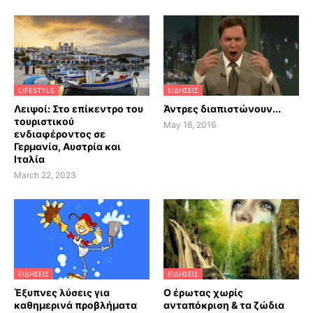
LIFESTYLE
ΕΙΔΗΣΕΙΣ
Λειψοί: Στο επίκεντρο του
Άντρες διαπιστώνουν...
τουριστικού
May 18, 2016
ενδιαφέροντος σε
Γερμανία, Αυστρία και
Ιταλία
March 22, 2023
ΕΙΔΗΣΕΙΣ
ΕΙΔΗΣΕΙΣ
Έξυπνες λύσεις για
Ο έρωτας χωρίς
καθημερινά προβλήματα
ανταπόκριση & τα ζώδια