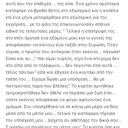
αυτή σου την επιθυμία … της είπε. Ένα χρόνο αργότερα
κατάφερε να βρεθεί δότης στο εξωτερικό και η κοπέλα
επί ένα μήνα μεταφέρθηκε στο εξωτερικό για την
εγχείριση… με το φίλο της επικοινωνούσαν σπάνια
ειδικά τις τελευταίες μέρες. ” Τελικά η επιστροφή της
στο σπίτι άργησε ένα εξάμηνο μιας και οι γονείς της
αποφάσισαν να κάνουν ένα ταξίδι στην Ευρώπη. Όταν
γύρισε, ο πρώτος που αντίκρισε ήταν εκείνος… πάγωσε!
Είσαι και συ…;” Ναι είμαι τυφλός, είχα ένα ατύχημα δεν
στο είπα από το τηλέφωνο … δεν λέγονται έτσι αυτά …
τέλος πάντων” είπε και έβγαλε ένα κουτάκι από την
τσέπη του … Είχαμε δώσει μια υπόσχεση … θα με
παντρευτείς τώρα που βλέπεις”. Το κορίτσι αρνήθηκε
τρομοκρατήθηκε δεν ήθελε να περάσει μια ζωή έτσι…
οπότε εκείνος αποφάσισε να φύγει αφήνοντας ένα
γράμμα: Σου υποσχέθηκα να σε κάνω μια μέρα να δεις
μέσα από τα μάτια μου… τελικά τα κατάφερα τήρησα
την υπόσχεση μου… άσχετα αν αθέτησες την δικιά σου…
Σ αγαπώ να προσέχεις τα μάτια μου”. Το κορίτσι όσο και