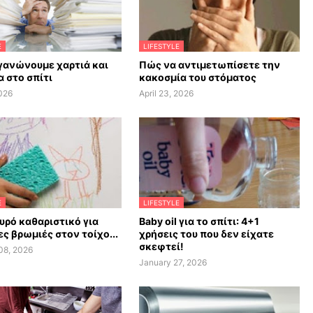
E
LIFESTYLE
γανώνουμε χαρτιά και
Πώς να αντιμετωπίσετε την
 στο σπίτι
κακοσμία του στόματος
026
April 23, 2026
E
LIFESTYLE
υρό καθαριστικό για
Baby oil για το σπίτι: 4+1
ς βρωμιές στον τοίχο...
χρήσεις του που δεν είχατε
σκεφτεί!
08, 2026
January 27, 2026