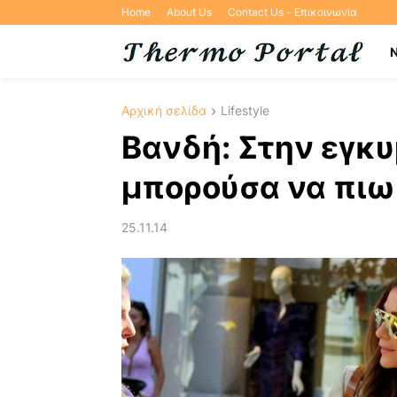
Home
About Us
Contact Us - Επικοινωνία
Αρχική σελίδα
Lifestyle
Βανδή: Στην εγκ
μπορούσα να πιω
25.11.14