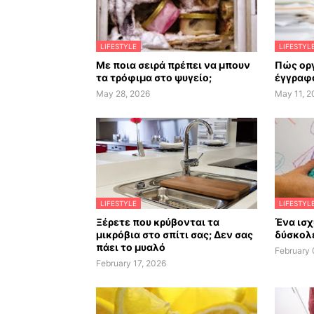
LIFESTYLE
LIFESTYL
Με ποια σειρά πρέπει να μπουν
Πώς ορ
τα τρόφιμα στο ψυγείο;
έγγραφα
May 28, 2026
May 11, 2
LIFESTYLE
LIFESTYL
Ξέρετε που κρύβονται τα
Ένα ισχ
μικρόβια στο σπίτι σας; Δεν σας
δύσκολε
πάει το μυαλό
February 
February 17, 2026