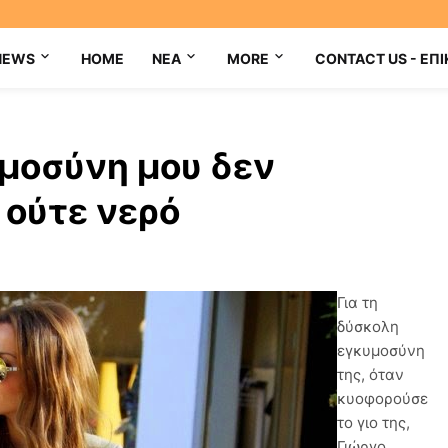
NEWS
HOME
NEA
MORE
CONTACT US - ΕΠΙ
υμοσύνη μου δεν
 ούτε νερό
Για τη
δύσκολη
εγκυμοσύνη
της, όταν
κυοφορούσε
το γιο της,
Γιώργο,