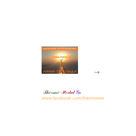
-->
𝒯𝒽𝑒𝓇𝓂𝑜
-
𝒫𝑜𝓇𝓉𝒶𝓁
.
𝒢𝓇
www.facebook.com/thermonea