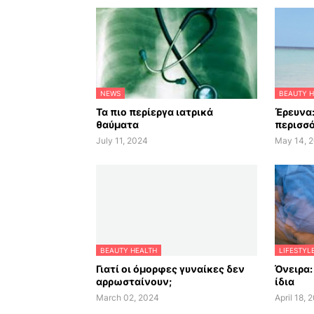
NEWS
BEAUTY H
Τα πιο περίεργα ιατρικά
Έρευνα:
θαύματα
περισσό
July 11, 2024
May 14, 
BEAUTY HEALTH
LIFESTYL
Γιατί οι όμορφες γυναίκες δεν
Όνειρα:
αρρωσταίνουν;
ίδια
March 02, 2024
April 18, 