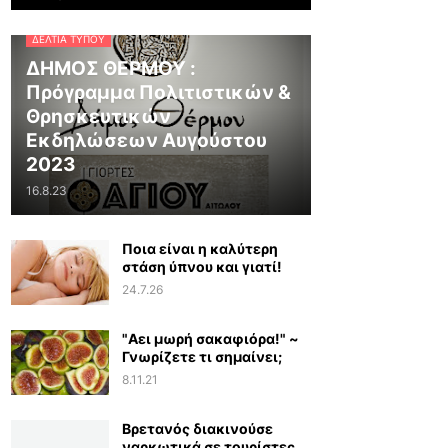
ΔΕΛΤΊΑ ΤΎΠΟΥ
ΔΗΜΟΣ ΘΕΡΜΟΥ :
Πρόγραμμα Πολιτιστικών &
Θρησκευτικών
Εκδηλώσεων Αυγούστου
2023
16.8.23
Ποια είναι η καλύτερη
στάση ύπνου και γιατί!
24.7.26
"Αει μωρή σακαφιόρα!" ~
Γνωρίζετε τι σημαίνει;
8.11.21
Βρετανός διακινούσε
ναρκωτικά σε τουρίστες