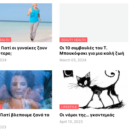
EALTH
BEAUTY HEALTH
 Γιατί οι γυναίκες ζουν
Οι 10 συμβουλές του Τ.
τερο;
Μπουκόφσκι για μια καλή ζωή
2024
March 05, 2024
E
LIFESTYLE
 Γιατί βλεπουμε ξανά τα
Οι νόμοι της… γκαντεμιάς
April 10, 2023
2023