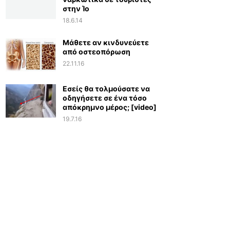
στην Ίο
18.6.14
Μάθετε αν κινδυνεύετε
από οστεοπόρωση
22.11.16
Εσείς θα τολμούσατε να
οδηγήσετε σε ένα τόσο
απόκρημνο μέρος; [video]
19.7.16