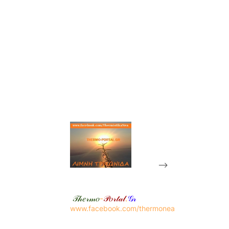
-->
𝒯𝒽𝑒𝓇𝓂𝑜
-
𝒫𝑜𝓇𝓉𝒶𝓁
.
𝒢𝓇
www.facebook.com/thermonea