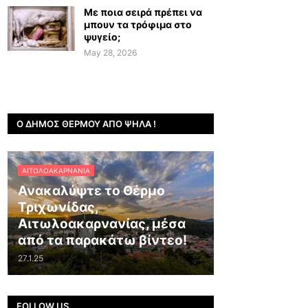
Με ποια σειρά πρέπει να
μπουν τα τρόφιμα στο
ψυγείο;
May 28, 2026
Ο ΔΉΜΟΣ ΘΈΡΜΟΥ ΑΠΌ ΨΗΛΆ !
ΑΙΤΩΛΟΑΚΑΡΝΑΝΊΑ
Ανακαλύψτε το Θέρμο
Τριχωνίδας,
Αιτωλοακαρνανίας, μέσα
από τα παρακάτω βίντεο!
27.1.25
FOLLOW US