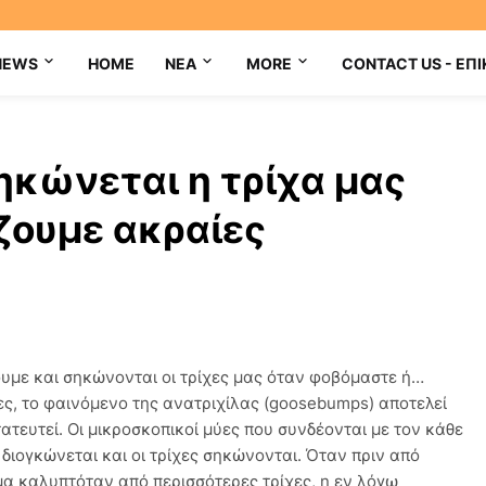
NEWS
HOME
NEA
MORE
CONTACT US - ΕΠΙ
σηκώνεται η τρίχα μας
ζουμε ακραίες
ουμε και σηκώνονται οι τρίχες μας όταν φοβόμαστε ή…
ς, το φαινόμενο της ανατριχίλας (goosebumps) αποτελεί
τευτεί. Οι μικροσκοπικοί μύες που συνδέονται με τον κάθε
 διογκώνεται και οι τρίχες σηκώνονται. Όταν πριν από
μα καλυπτόταν από περισσότερες τρίχες, η εν λόγω