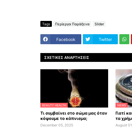
Tags
Περίεργα Παράξενα
Slider
Facebook
Twitter
ΣΧΕΤΙΚΈΣ ΑΝΑΡΤΉΣΕΙΣ
BEAUTY HEALTH
NEWS
Τι συμβαίνει στο σώμα μας όταν
Γιατί κ
κόψουμε το κάπνισμα;
τα χρήμ
December 05, 2025
August 01