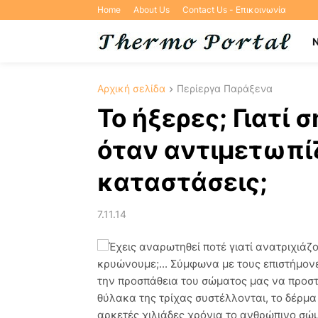
Home
About Us
Contact Us - Επικοινωνία
Αρχική σελίδα
Περίεργα Παράξενα
Το ήξερες; Γιατί 
όταν αντιμετωπί
καταστάσεις;
7.11.14
Έχεις αναρωτηθεί ποτέ γιατί ανατριχιάζ
κρυώνουμε;... Σύμφωνα με τους επιστήμονε
την προσπάθεια του σώματος μας να προστα
θύλακα της τρίχας συστέλλονται, το δέρμα
αρκετές χιλιάδες χρόνια το ανθρώπινο σώ